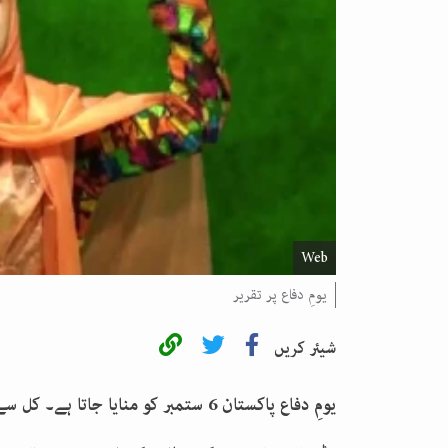
Web
یومِ دفاع پر تقریر
شیئر کریں
یومِ دفاع پاکستان 6 ستمبر کو منایا ج