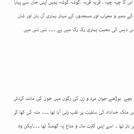
اس کا چپہ چپہ ، قریہ قریہ ،گوشہ گوشہ ہمیں اپنی جاں سے پیارا
کے ممبر و محراب اور مسجدوں کے مینار ہماری آن بان اور شان
۔ اس دیس کی محبت ہماری رگ رگ میں ہے ۔۔۔ نس نس میں
مبر 1965 کو اس دیس کے ہر بچے بوڑھے جوان مرد و زن کی رگوں میں خون کی مانند گردش
س ملک خداداد کی سالمیت پر نقب زنی آیا تھا ۔۔۔ منہ کی کھا کر
ناز تھا ۔ اسے اپنی کثرت مال و متاع پہ گھمنڈ تھا ۔۔۔لیکن وہ