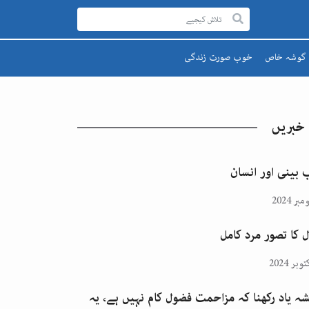
گوشہ خاص
خوب صورت زندگی
رحمۃ للعالمینﷺ
صحت اور تندرستی
قائد اعظم
تعلیم و تربیت
 خبریں
یوم پاکستان
پھول اور تارے
اقبالؒ
 بینی اور انسان
ل کا تصور مرد کامل
ہ یاد رکھنا کہ مزاحمت فضول کام نہیں ہے، یہ