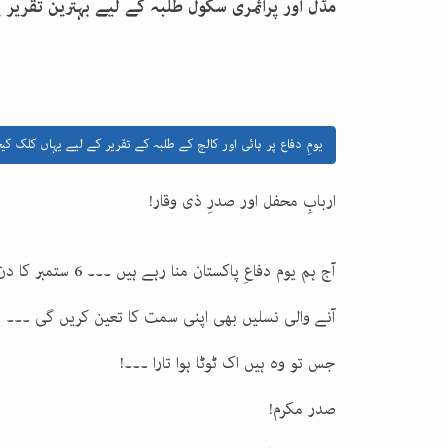
مڈل اور پرائمری سکول طلبہ کے لیے بہترین تقری
یومِ دفاع پر ہائی اور کالج کے طلبہ کے تقریر کے لیے یہاں کلک کی
اربابِ محفل اور صدرِ ذی وقار!
آج ہم یوم دفاعِ پا
آنے والی نسلیں بھی اپنی سمت کا تعین کریں گی ۔۔۔ یہ 
جس تو وہ ہیں اک ٹوٹا ہوا تارا ۔۔۔!
صدر مکرم!