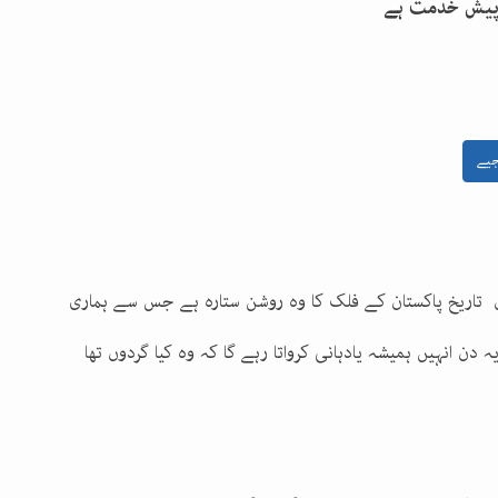
ر پیش خدمت ہے
جیے
کستان منا رہے ہیں ۔۔۔ 6 ستمبر کا دن تاریخ پاکستان کے فلک کا وہ روشن ستارہ ہے جس سے ہماری
دن انہیں ہمیشہ یادہانی کرواتا رہے گا کہ وہ کیا گردوں تھا