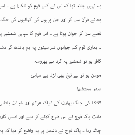
یہ نہیں جانتا تھا کہ اس نے کس قوم کو للکارا ہے ۔ اس
بجائے قرآن سن کر اور جن پریوں کی کہانیوں کی جگہ 
قصے سن کر جوان ہوتا ہے ۔ اس قوم کا سپاہی شمشیر پہ
۔ ہماری قوم کے جوانوں نے سینوں پہ بم باندھ کر دش
کافر ہو تو شمشیر پہ کرتا ہے بھروسہ
مومن ہو تو بے تیغ بھی لڑتا ہے سپاہی
صدر محتشم!
1965 کی جنگ بھارت کے ناپاک عزائم اور خباثت باط
دانت پاک فوج نے اس طرح کھٹے کر دیے اور ایسی ک
چاٹتا رہا ۔ پاک فوج نے دشمن پر یہ واضح کر دیا کہ