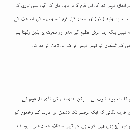
ے اندازہ نہیں تھا کہ اس قوم کا ہر بچہ ماں کی گود میں لوری کی
خالد بن ولید (رض) اور حیدر کرار کرم اللہ وجہہ کی شجاعت کے
 نہیں بلکہ رب عرشِ عظیم کی مدر اور نصرت پر یقین رکھتا ہے
من کے ٹینکوں کو تہس نہس کر کے یہ ثابت کر دیا کہ:
نی کا منہ بولتا ثبوت ہے ۔ لیکن ہندوستان کی ٹڈی دل فوج کے
اری ضرب لگائی کہ ایک عرصے تک دشمن اس ضرب کے زخموں کو
 ہم میں آج بھی وہی خون ہے جو ٹیپو سلطان، حیدر علی، یوسف