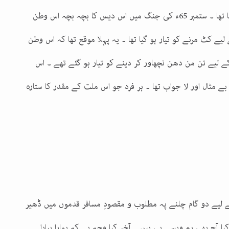
بن تاشفین اور محمد بن قاسم کی رگوں میں جوش مارتا تھا ۔ ستمبر 65ء کی جنگ میں اس دیس کا بچہ بچہ اس وطن
یے کٹ مرنے کو تیار ہو گیا تھا ۔ یہ پہلا موقع تھا کہ اس وطن
کے لیے تن من دھن نچھاور کر دینے کو تیار ہو گئے تھے ۔ اس
ے مثال اور لا جواب تھا ۔ ہر فرد جو اس ملت کے مقدر کا ستارہ
 لیے دو گام چلنے پہ مطلوب و مقصودِ مسافر قدموں میں ڈھیر
 کیا آج بھی ہم ویسے ہی ہیں ۔ آخر کیا وجہ ہے کہ ہمارا پیارا