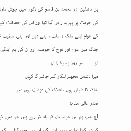
کی حرمت پر پہریدار بن گیا تھا اور اس کی حفاظت کے ل
کے عوام اپنے ملک و ملت ، اپنے دین اور اپنی سالمیت 
جنگ میں عوام اور فوج کا حوصلہ اور ان کی ہم آہنگی ب
تھا ۔۔۔ اس روز یہ پکارا تھا۔
میرا دشمن مجھے للکار کے جائے گا کہاں
خاک کا طیش ہوں ، افلاک کی دہشت ہوں میں
صدر عالی مقام!
آج جب ہم اس جزبہ دل کو یاد کر رہے ہیں جو منزل کے
کر دیا کرتا تھا تو ہمیں اپنے گریبان میں جھانکنا ہے کہ