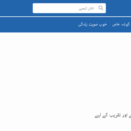
گوشہ خاص
خوب صورت زندگی
رحمۃ للعالمینﷺ
صحت اور تندرستی
قائد اعظم
تعلیم و تربیت
یوم پاکستان
پھول اور تارے
اقبالؒ
ے اور تقریب کے لیے