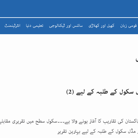
قومی زبان
کھیل اور کھلاڑی
سائنس اور ٹیکنالوجی
تعلیمی دنیا
انٹرٹینمنٹ
شعرا
مضمون
افسانہ
ادبی لطائف
زبان و بیان
ڈل سکول کے طلبہ کے لیے (2)
شاعری
تذکرہ
پاکستان کی تقاریب کا آغاز ہونے والا ہے۔۔۔سکول سطح میں تقریری مقابل
ر مڈل سکول کے طلبہ کے لیے بہترین تقریر