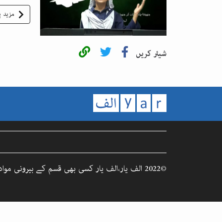
مزید پ
شیئر کریں
©2022 الف یار،الف یار کسی بھی قسم کے بیرونی مواد کا ذمہ دار نہیں۔