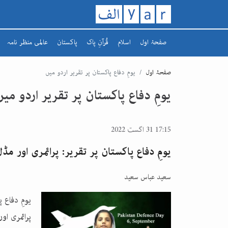
صفحۂ اول
اسلام
قُرآنِ پاک
پاکستان
عالمی منظر نامہ
تاریخ اسلام
سورہ
افغانستان
صفحۂ اول
یومِ دفاع پاکستان پر تقریر اردو میں
رمضان کریم
سپارہ
مشرق وسطیٰ
یومِ دفاع پاکستان پر تقریر اردو میں
یورپ
17:15 31 اگست 2022
یومِ دفاع پاکستان پر تقریر: پرائمری اور م
سعید عباس سعید
یومِ دفاع 
پرائمری او