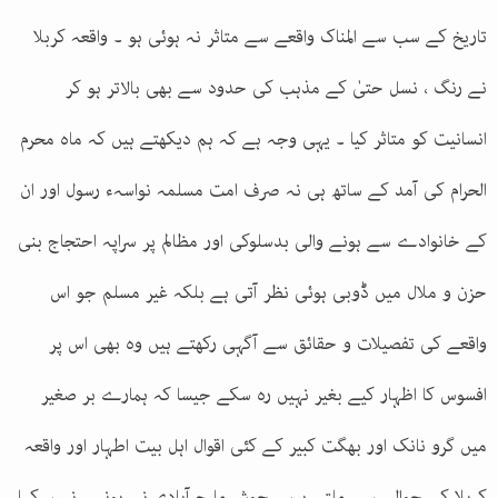
تاریخ کے سب سے المناک واقعے سے متاثر نہ ہوئی ہو ۔ واقعہ کربلا
نے رنگ ، نسل حتیٰ کے مذہب کی حدود سے بھی بالاتر ہو کر
انسانیت کو متاثر کیا ۔ یہی وجہ ہے کہ ہم دیکھتے ہیں کہ ماہ محرم
الحرام کی آمد کے ساتھ ہی نہ صرف امت مسلمہ نواسہء رسول اور ان
کے خانوادے سے ہونے والی بدسلوکی اور مظالم پر سراپہ احتجاج بنی
حزن و ملال میں ڈوبی ہوئی نظر آتی ہے بلکہ غیر مسلم جو اس
واقعے کی تفصیلات و حقائق سے آگہی رکھتے ہیں وہ بھی اس پر
افسوس کا اظہار کیے بغیر نہیں رہ سکے جیسا کہ ہمارے بر صغیر
میں گرو نانک اور بھگت کبیر کے کئی اقوال اہل بیت اطہار اور واقعہ
کربلا کے حوالے سے ملتے ہیں ۔جوش ملیح آبادی نے یونہی نہیں کہا