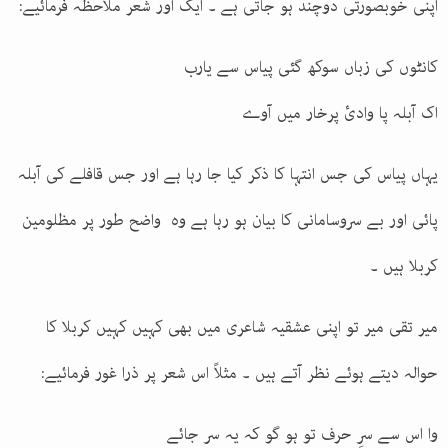
اپنی خوبصورتی دوچند ہو جاتی ہے ۔ ایک اور شعر ملاحظہ فرمائیے:
کانٹوں کی زباں سوکھ گئی پیاس سے یارب
اک آبلہ پا وادیٔ پرخار میں آوے
یہاں پیاس کی جس انتہا کا ذکر کیا جا رہا ہے اور جس قافلے کی آبلہ
پائی اور بے سروسامانی کا بیان ہو رہا ہے وہ واضح طور پر مظلومین
کربلا ہیں ۔
میر تقی میر تو اپنی عشقیہ شاعری میں بھی کہیں کہیں کربلا کا
حوالہ دیتے ہوئے نظر آتے ہیں ۔ مثلاً اس شعر پر ذرا غور فرمائیے:
وا اس سے سرِ حرف تو ہو گو کہ یہ سر جائے