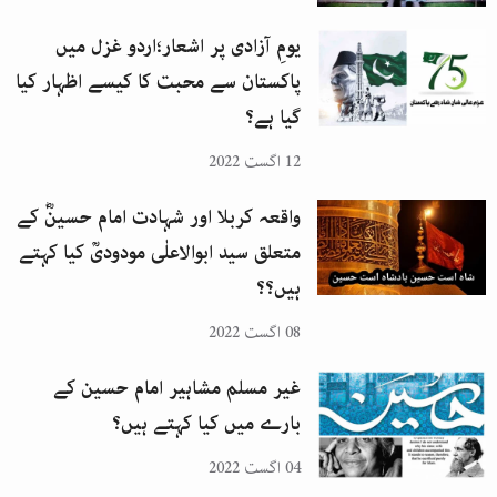
یومِ آزادی پر اشعار؛اردو غزل میں
پاکستان سے محبت کا کیسے اظہار کیا
گیا ہے؟
12 اگست 2022
واقعہ کربلا اور شہادت امام حسینؓ کے
متعلق سید ابوالاعلٰی مودودیؒ کیا کہتے
ہیں؟؟
08 اگست 2022
غیر مسلم مشاہیر امام حسین کے
بارے میں کیا کہتے ہیں؟
04 اگست 2022