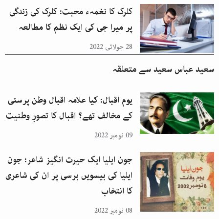
کلرک کا نغمہء محبت: کلرک کی زندگی
پر میرا جی کی ایک نظم کا مطالعہ
28 جولائی 2022
سعید عباس سعید
سے متعلقہ
یوم اقبال: کیا علامہ اقبال وطن پرستی
کے مخالف تھے؟ اقبال کا تصورِ وطنیت
09 نومبر 2022
جون ایلیا ایک حیرت انگیز شاعر: جون
ایلیا کی بیسویں برسی پر ان کی شاعری
کا انتخاب
08 نومبر 2022