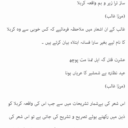
ساز ترا زیر و بم واقعہ کربلا
(مرزا غالب)
غالب کے ان اشعار میں ملاحظہ فرمائیے کہ کس خوبی سے وہ کربلا
کا نام لیے بغیر سارا فسانہ ابتلاء بیان کرتے ہیں ۔
عشرت قتل گہ اہل تمنا مت پوچھ
عید نظارہ ہے شمشیر کا عریاں ہونا
(مرزا غالب)
اس شعر کی بےشمار تشریحات میں سے جب اس کی واقعہ کربلا کو
ذہن میں رکھتے ہوئے تصریح و تشریح کی جاتی ہے تو اس شعر کی