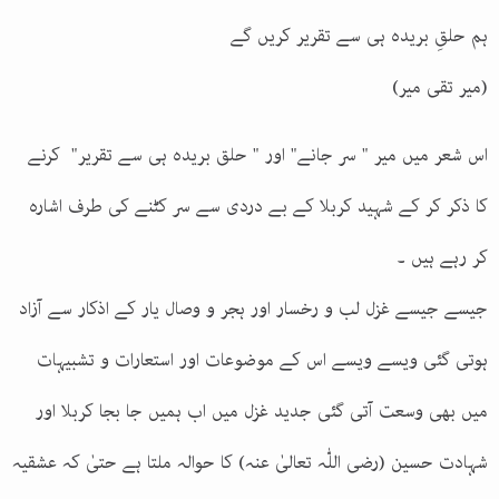
ہم حلقِ بریدہ ہی سے تقریر کریں گے
(میر تقی میر)
اس شعر میں میر " سر جانے" اور " حلق بریدہ ہی سے تقریر" کرنے
کا ذکر کر کے شہید کربلا کے بے دردی سے سر کٹنے کی طرف اشارہ
کر رہے ہیں ۔
جیسے جیسے غزل لب و رخسار اور ہجر و وصال یار کے اذکار سے آزاد
ہوتی گئی ویسے ویسے اس کے موضوعات اور استعارات و تشبیہات
میں بھی وسعت آتی گئی جدید غزل میں اب ہمیں جا بجا کربلا اور
شہادت حسین (رضی اللّٰہ تعالیٰ عنہ) کا حوالہ ملتا ہے حتیٰ کہ عشقیہ