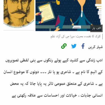
الف یار
کلرک کا نغمہء محبت: میرا جی کی آزاد نظم
شیئر کریں
ادب زندگی سے کشید کیے ہوئے رنگوں سے بنی لفظی تصویروں
کے البم کا نام ہے ۔ شاعری ہو یا نثر ۔۔۔ دونوں کا موضوع انسان
ہے ۔ شاعری کے متعلق عمومی تاثر یہ پایا جاتا کہ یہ محض
انسانی جذبات ، خیالات اور احساسات سے علاقہ رکھتی ہے