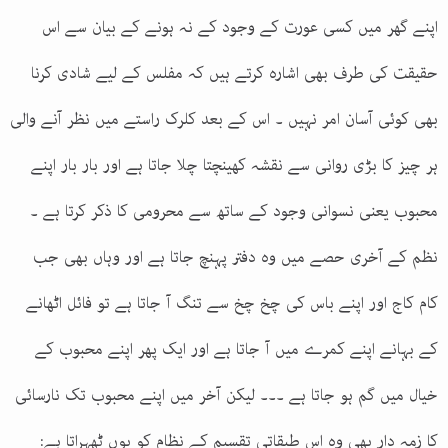
اپنے گھر میں کسی عورت کے وجود کے نہ ہونے کے بیان سے اس
حقیقت کی طرف بھی اشارہ کرتے ہیں کہ مفلس کے لیے شادی کرنا
بھی کوئی آسان امر نہیں ۔ اس کے بعد کلرک راستے میں نظر آنے والی
ہر چیز کا بڑی روانی سے نقشہ کھینچتا چلا جاتا ہے اور بار بار اپنے
محبوب یعنی نسوانی وجود کے ساتھ سے محرومی کا ذکر کرتا ہے ۔
نظم کے آخری حصے میں وہ دفتر پہنچ جاتا ہے اور وہاں بھی جب
کام کاج اور اپنے باس کی چخ چخ سے تنگ آ جاتا ہے تو فائل اٹھانے
کے بہانے اپنے کمرے میں آ جاتا ہے اور ایک پھر اپنے محبوب کے
خیال میں گم ہو جاتا ہے ۔۔۔ لیکن آخر میں اپنے محبوب تک نارسائی
کا زمہ دار بھی وہ اس طبقاتی تقسیم کے نظام کو یوں ٹھہراتا ہے: