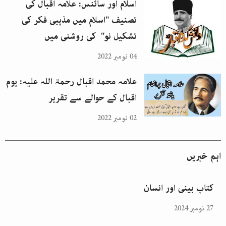
اسلام اور سائنس: علامہ اقبال کی
تصنیف "اسلام میں مذہبی فکر کی
تشکیل نو" کی روشنی میں
04 نومبر 2022
علامہ محمد اقبال رحمۃ اللہ علیہ: یوم
اقبال کے حوالے سے تقریر
02 نومبر 2022
اہم خبریں
کتاب بینی اور انسان
27 نومبر 2024