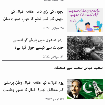
بچوں کی بڑی دعا: علامہ اقبال کی
بچوں کے لیے نظم کا خوب صورت بیان
24 جولائی 2022
اردو شاعری میں بارش کو انسانی
جذبات سے کیسے جوڑا گیا ہے؟
23 جولائی 2022
سعید عباس سعید
سے متعلقہ
یوم اقبال: کیا علامہ اقبال وطن پرستی
کے مخالف تھے؟ اقبال کا تصورِ وطنیت
09 نومبر 2022