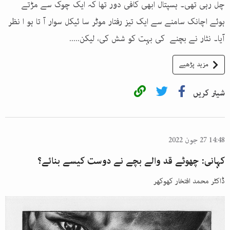
چل رہی تھی۔ ہسپتال ابھی کافی دور تھا کہ ایک چوک سے مڑتے
ہوئے اچانک سامنے سے ایک تیز رفتار موٹر سا ئیکل سوار آ تا ہو ا نظر
آیا۔ نثار نے بچنے کی بہت کو شش کی، لیکن.....
مزید پڑھیے
شیئر کریں
14:48 27 جون 2022
کہانی: چھوٹے قد والے بچے نے دوست کیسے بنائے؟
ڈاکٹر محمد افتخار کھوکھر