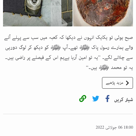
صبح ہوئی تو یکایک انہوں نے دیکھا کہ کعبہ میں سب سے پہلے آنے
والے ہمارے رسول پاک ﷺ تھے۔آپ ﷺ کو دیکھ کر لوگ دورہی
سے چلانے لگے۔ ’’یہ تو امین آرہا ہےہم اس کے فیصلے پر راضی ہیں۔
یہ تو محمد ﷺ ہیں۔‘‘
مزید پڑھیے
شیئر کریں
18:00 06 جولائی 2022