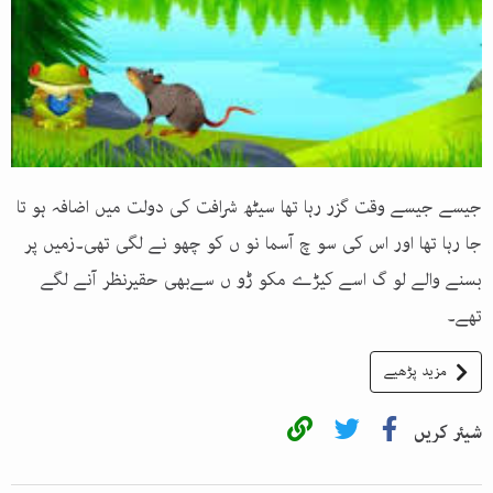
جیسے جیسے وقت گزر رہا تھا سیٹھ شرافت کی دولت میں اضافہ ہو تا
جا رہا تھا اور اس کی سو چ آسما نو ں کو چھو نے لگی تھی۔زمیں پر
بسنے والے لو گ اسے کیڑے مکو ڑو ں سےبھی حقیرنظر آنے لگے
تھے۔
مزید پڑھیے
شیئر کریں