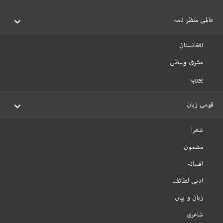
عالمی منظر نامہ
افغانستان
مشرق وسطیٰ
یورپ
قومی زبان
شعرا
مضمون
افسانہ
ادبی لطائف
زبان و بیان
شاعری