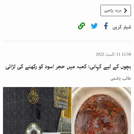
مزید پڑھیے
شیئر کریں
11:58 11 اگست 2022
بچوں کے لیے کہانی: کعبہ میں حجر اسود کو رکھنے کی لڑائی
طالب ہاشمی