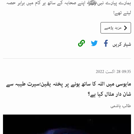
ہمارے پیارے نبیﷺ اپنے صحابہ کے ساتھ ہر کام میں برابر حصہ
لیتے تھے!
مزید پڑھیے
شیئر کریں
09:35 28 اگست 2022
مایوسی میں اللہ کا ساتھ ہونے پر پختہ یقین:سیرت طیبہ سے
شان دار مثال کیا ہے؟
طالب ہاشمی