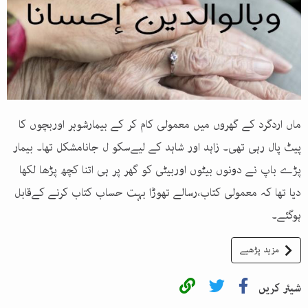
ماں اردگرد کے گھروں میں معمولی کام کر کے بیمارشوہر اوربچوں کا
پیٹ پال رہی تھی۔ زاہد اور شاہد کے لیےسکو ل جانامشکل تھا۔ بیمار
پڑے باپ نے دونوں بیٹوں اوربیٹی کو گھر پر ہی اتنا کچھ پڑھا لکھا
دیا تھا کہ معمولی کتاب،رسالے تھوڑا بہت حساب کتاب کرنے کےقابل
ہوگئے۔
مزید پڑھیے
شیئر کریں