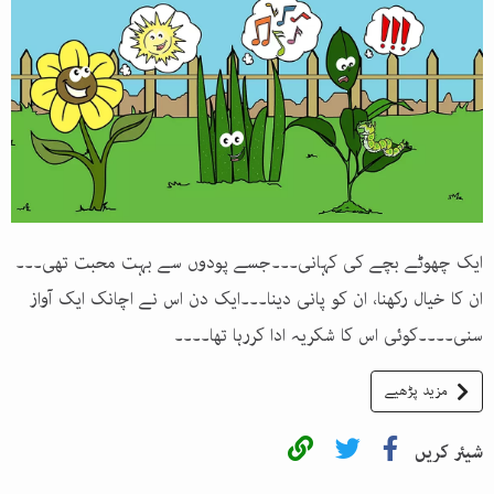
ایک چھوٹے بچے کی کہانی۔۔۔جسے پودوں سے بہت محبت تھی۔۔۔
ان کا خیال رکھنا، ان کو پانی دینا۔۔۔ایک دن اس نے اچانک ایک آواز
سنی۔۔۔۔کوئی اس کا شکریہ ادا کررہا تھا۔۔۔۔
مزید پڑھیے
شیئر کریں