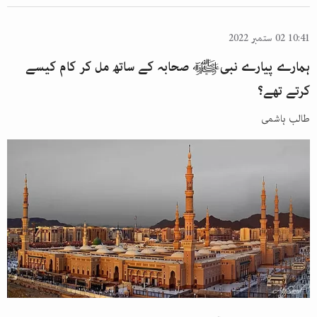
10:41 02 ستمبر 2022
ہمارے پیارے نبیﷺ صحابہ کے ساتھ مل کر کام کیسے
کرتے تھے؟
طالب ہاشمی