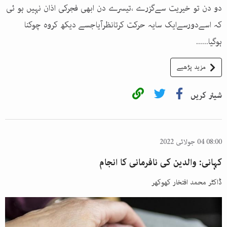
دو دن تو خیریت سےگزرے ،تیسرے دن ابھی فجرکی اذان نہیں ہو ئی
کہ اسےدورسےایک سایہ حرکت کرتانظرآیاجسے دیکھ کروہ چوکنا
ہوگیا......
مزید پڑھیے
شیئر کریں
08:00 04 جولائی 2022
کہانی: والدین کی نافرمانی کا انجام
ڈاکٹر محمد افتخار کھوکھر