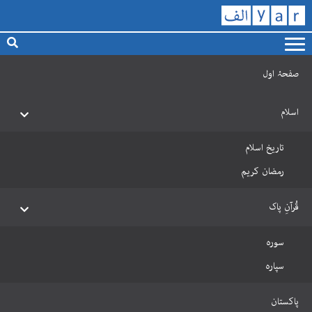
صفحۂ اول
اسلام
تاریخ اسلام
رمضان کریم
قُرآنِ پاک
سورہ
سپارہ
پاکستان