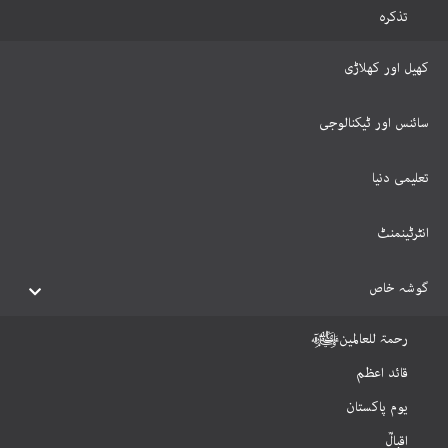
تذکرہ
کھیل اور کھلاڑی
سائنس اور ٹیکنالوجی
تعلیمی دنیا
انٹرٹینمنٹ
گوشہ خاص
رحمۃ للعالمینﷺ
قائد اعظم
یوم پاکستان
اقبالؒ