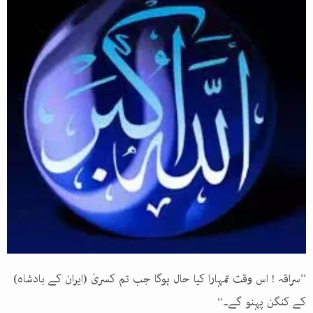
’’سراقہ ! اس وقت تمہارا کیا حال ہوگا جب تم کسریٰ (ایران کے بادشاہ)
کے کنگن پہنو گے۔‘‘