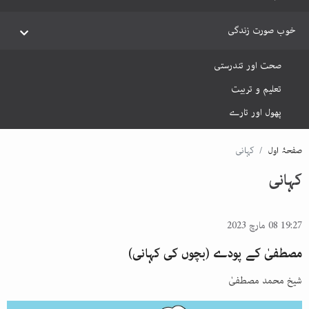
خوب صورت زندگی
صحت اور تندرستی
تعلیم و تربیت
پھول اور تارے
صفحۂ اول
کہانی
کہانی
19:27 08 مارچ 2023
مصطفیٰ کے پودے (بچوں کی کہانی)
شیخ محمد مصطفیٰ