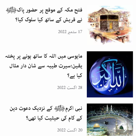
فتح مکہ کے موقع پر حضور پاکﷺ
نے قریش کے ساتھ کیا سلوک کیا؟
17 ستمبر 2022
مایوسی میں اللہ کا ساتھ ہونے پر پختہ
یقین:سیرت طیبہ سے شان دار مثال
کیا ہے؟
28 اگست 2022
نبی اکرمﷺ کے نزدیک دعوت دین
کے کام کی حیثیت کیا تھی؟
20 اگست 2022