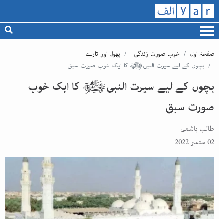
صفحۂ اول
خوب صورت زندگی
پھول اور تارے
بچوں کے لیے سیرت النبیﷺ کا ایک خوب صورت سبق
بچوں کے لیے سیرت النبیﷺ کا ایک خوب
صورت سبق
طالب ہاشمی
02 ستمبر 2022