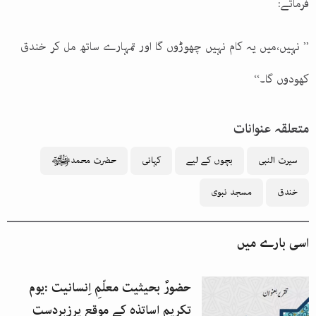
فرماتے:
’’ نہیں،میں یہ کام نہیں چھوڑوں گا اور تمہارے ساتھ مل کر خندق
کھودوں گا۔‘‘
متعلقہ عنوانات
سیرت النبی
بچوں کے لیے
کہانی
حضرت محمدﷺ
خندق
مسجد نبوی
اسی بارے میں
حضورؐ بحیثیت معلّمِ اِنسانیت :یوم
تکریم اساتذہ کے موقع پرزبردست