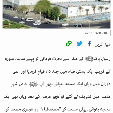
1662092189.webp
شیئر کریں
رسول پاکﷺ نے مکہ سے ہجرت فرمائی تو پہلے مدینہ منورہ
کے قریب ایک بستی قباء میں چند دن قیام فرمایا اور اسی
دوران میں وہاں ایک مسجد بنوائی۔پھر آپ ﷺ خاص شہر
مدینہ میں تشریف لے گئے تو کچھ عرصہ کے بعد وہاں بھی ایک
مسجد بنوائی۔پہلی مسجد کو ’’مسجدقباء‘‘اور دوسری مسجد کو