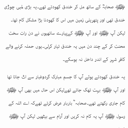
ﷺ صحابہؓ کے ساتھ مل کر خندق کھودتے تھے۔یہ بڑی لمبی چوڑی
خندق تھی اور پتھریلی زمین میں اس کا کھودنا بڑا مشکل کام تھا۔
لیکن آپ ﷺ اور آپ ﷺ کےپیارے ساتھیوں نے دن رات سخت
محنت کر کے چند دن میں یہ خندق تیار کرلی۔یوں حملہ کرنے والے
کافر شہر کے اندر داخل نہ ہوسکے۔
یہ خندق کھودتے ہوئے آپ کا جسم مبارک گردوغبار سے اٹ جاتا تھا
اور آپ ﷺ بہت تھک جاتے تھےلیکن اس حال میں بھی آپ ﷺ
کام جاری رکھتے تھے۔صحابہ ؓ باربار عرض کرتے تھےکہ اے اللہ کے
رسول ﷺ آپ یہ کام نہ کریں اور آرام سے بیٹھیں لیکن آپ ﷺ