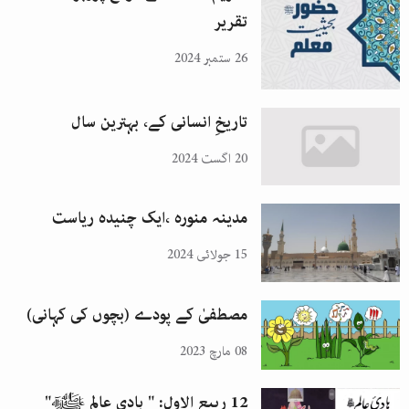
تقریر
26 ستمبر 2024
تاریخِ انسانی کے، بہترین سال
20 اگست 2024
مدینہ منورہ ،ایک چنیدہ ریاست
15 جولائی 2024
مصطفیٰ کے پودے (بچوں کی کہانی)
08 مارچ 2023
12 ربیع الاول: " ہادی عالم ﷺ"