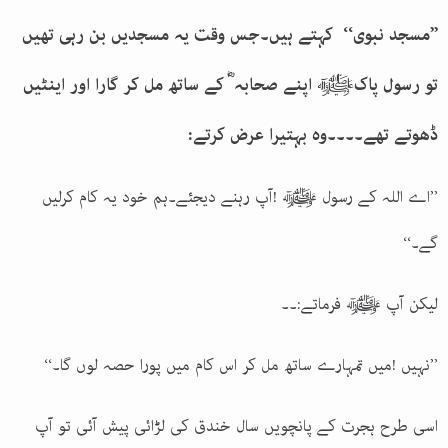
’’مسجد نبوی‘‘ کہتے ہیں۔جس وقت یہ مسجدیں بن رہی تھیں
تو رسول پاکﷺ اپنے صحابہ ؓ کے ساتھ مل کر گارا اور اینٹیں
ڈھوتے تھے۔۔۔۔وہ بہتیرا عرض کرتے:
’’اے اللہ کے رسول ﷺ !آپ رہنے دیجئے۔ہم خود یہ کام کرلیں
گے۔‘‘
لیکن آپ ﷺ فرماتے:۔۔
’’نہیں !میں تمہارے ساتھ مل کر اس کام میں پورا حصہ لوں گا۔‘‘
اسی طرح ہجرت کے پانچویں سال خندق کی لڑائی پیش آئی تو آپ