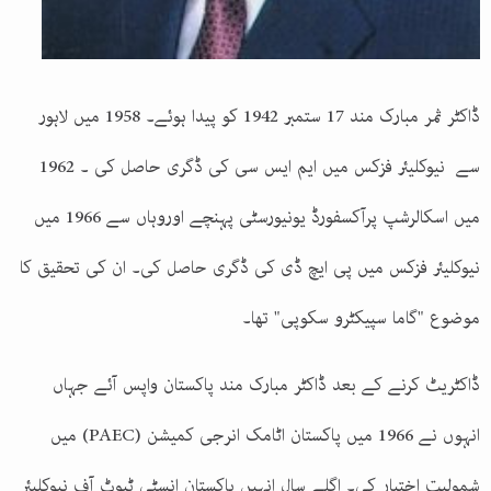
ڈاکٹر ثمر مبارک مند 17 ستمبر 1942 کو پیدا ہوئے۔ 1958 میں لاہور
سے نیوکلیئر فزکس میں ایم ایس سی کی ڈگری حاصل کی ۔ 1962
میں اسکالرشپ پرآکسفورڈ یونیورسٹی پہنچے اوروہاں سے 1966 میں
نیوکلیئر فزکس میں پی ایچ ڈی کی ڈگری حاصل کی۔ ان کی تحقیق کا
موضوع "گاما سپیکٹرو سکوپی" تھا۔
ڈاکٹریٹ کرنے کے بعد ڈاکٹر مبارک مند پاکستان واپس آئے جہاں
انہوں نے 1966 میں پاکستان اٹامک انرجی کمیشن (PAEC) میں
شمولیت اختیار کی۔ اگلے سال انہیں پاکستان انسٹی ٹیوٹ آف نیوکلیئر