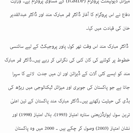
میزائل ڈیولپمنٹ پروگرام (IGMDP) کے مساوی پروگرام ہے۔ وزارت
دفاع نے اس پروگرام کا آغاز ڈاکٹر ثمر مبارک مند اور ڈاکٹر عبدالقدیر
خان کی قیادت میں کیا۔
ڈاکٹر مبارک مند اس وقت تھر کول پاور پروجیکٹ کے لیے سائنسی
خطوط پر کوئلے کی کان کنی کی نگرانی کر رہے ہیں۔ڈاکٹر ثمر مبارک
مند کو ایسے کئی آلات کے ڈیزائن اور ان میں جدت لانے کا سہرا
جاتا ہے جو پاکستان کی جوہری اور میزائل ٹیکنالوجی میں ریڑھ کی
ہڈی کی حیثیت رکھتے ہیں۔ڈاکٹر مبارک مند پاکستان کے تین اعلیٰ
ترین سول ایوارڈزیعنی ستارہ امتیاز (1993)، ہلال امتیاز (1998) اور
نشان امتیاز (2003) وصول کر چکے ہیں ۔ 2000 میں وہ پاکستان