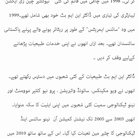
کر لی۔ 1998 میں چاغی میں قائم کی گئی " نیوکلئیر چین ری ایکشن"
لیبارٹری کی تیاری میں ڈاکٹر این ایم بٹ خود بھی شامل تھے۔1999
میں وہ "سائنس ایمریٹس" کے طور پر ریٹائر ہونے والے پہلے پاکستانی
سائنسدان تھے۔ بعد ازاں انھوں نے اپنی خدمات طبیعیات پڑھانے
کےلیے وقف کر دیں ۔
ڈاکٹر این ایم بٹ طبیعیات کے کئی شعبوں میں دسترس رکھتے تھے۔
انھوں نے ویو مکینکس، سائونڈ وائبریشن ، پرو نیو کلئیر موومنٹ اور
نینو ٹیکنالوجی سمیت کئی شعبوں میں اپنی اہلیت کا سکہ منوایا۔
انھیں 2003 سے 2005 تک نیشنل کمیشن آن نینو سائنس اینڈ
ٹیکنالوجی کا چئیر مین تعینات کیا گیا۔ اس کے ساتھ ساتھ 2010 میں