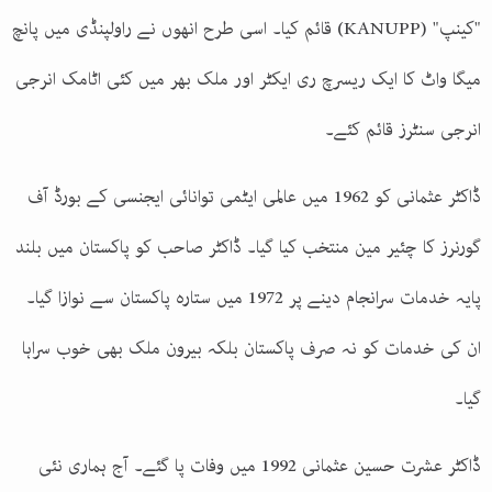
"کینپ" (KANUPP) قائم کیا۔ اسی طرح انھوں نے راولپنڈی میں پانچ
میگا واٹ کا ایک ریسرچ ری ایکٹر اور ملک بھر میں کئی اٹامک انرجی
انرجی سنٹرز قائم کئے۔
ڈاکٹر عثمانی کو 1962 میں عالمی ایٹمی توانائی ایجنسی کے بورڈ آف
گورنرز کا چئیر مین منتخب کیا گیا۔ ڈاکٹر صاحب کو پاکستان میں بلند
پایہ خدمات سرانجام دینے پر 1972 میں ستارہ پاکستان سے نوازا گیا۔
ان کی خدمات کو نہ صرف پاکستان بلکہ بیرون ملک بھی خوب سراہا
گیا۔
ڈاکٹر عشرت حسین عثمانی 1992 میں وفات پا گئے۔ آج ہماری نئی