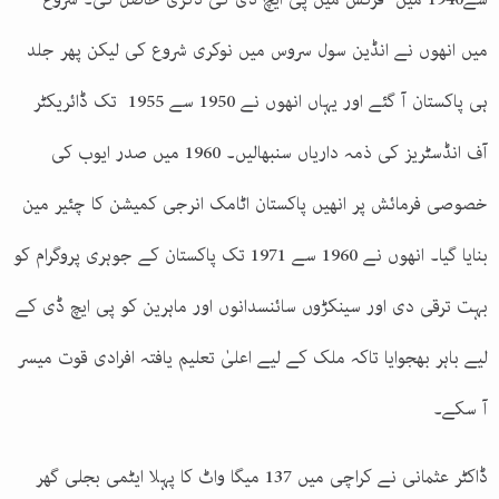
میں انھوں نے انڈین سول سروس میں نوکری شروع کی لیکن پھر جلد
ہی پاکستان آ گئے اور یہاں انھوں نے 1950 سے 1955 تک ڈائریکٹر
آف انڈسٹریز کی ذمہ داریاں سنبھالیں۔ 1960 میں صدر ایوب کی
خصوصی فرمائش پر انھیں پاکستان اٹامک انرجی کمیشن کا چئیر مین
بنایا گیا۔ انھوں نے 1960 سے 1971 تک پاکستان کے جوہری پروگرام کو
بہت ترقی دی اور سینکڑوں سائنسدانوں اور ماہرین کو پی ایچ ڈی کے
لیے باہر بھجوایا تاکہ ملک کے لیے اعلیٰ تعلیم یافتہ افرادی قوت میسر
آ سکے۔
ڈاکٹر عثمانی نے کراچی میں 137 میگا واٹ کا پہلا ایٹمی بجلی گھر