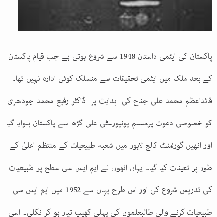
پاکستان کی ایٹمی داستان 1948 سے شروع ہوتی ہے جب قیام پاکستان
کے بعد ملک میں ایٹمی تحقیقات سے منسلک کوئی ادارہ نہیں تھا۔
قائداعظم محمد علی جناح کی ہدایت پر ڈاکٹر رفیع محمد چودھری
کو خصوصی دعوت پرمسلم یونیورسٹی علی گڑھ سے پاکستان بلوایا گیا
اور انھیں گورنمنٹ کالج لاہور میں شعبہ طبیعیات کے منتظم اعلیٰ کے
طور پر تعینات کیا گیا۔ یہاں انھوں نے ایم ایس سی سطح پر طبیعیات
کی تدریس شروع کی اور اس طرح یہاں سے 1952 میں ایم ایس سی
طبیعیات کرنے والی طالبعلموں کی پہلی کھیپ تیار ہو کر نکلی۔ اسی