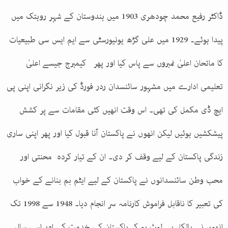
ڈاکٹر رفیع محمد چودھری 1903 میں ہندوستان کے شہر روہتک میں
پیدا ہوئے۔ 1929 میں علی گڑھ یونیورسٹی سے ایم ایس سی طبیعیات
کا ماتحان اعلیٰ نمبروں سے پاس کیا اور پھر کیمبرج جیسے اعلیٰ
تعلیمی ادارے میں مشہور سائنسدان ردر فورڈ کی زیر نگرانی اپنی پی
ایچ ڈی مکمل کی تھی۔ اس وقت انھیں کئی مقامات سے پر کشش
پیشکشیں ہوئیں لیکن انھوں نے پاکستان آنا قبول کیا اور پھر اپنی ساری
زندگی پاکستان کے لیے وقف کر دی۔ ان کے تیار کردہ محنتی اور
محب وطن سائنسدانوں نے پاکستان کے لیے ایٹم بم بنانے کے خواب
کی تعبیر کا ناقابل فراموش کارنامہ سر انجام دیا۔ 1948 سے 1998 تک
انھوں نے بالکل بے لوث ہو کر پاکستان کی خدمت کی اور اسی سال