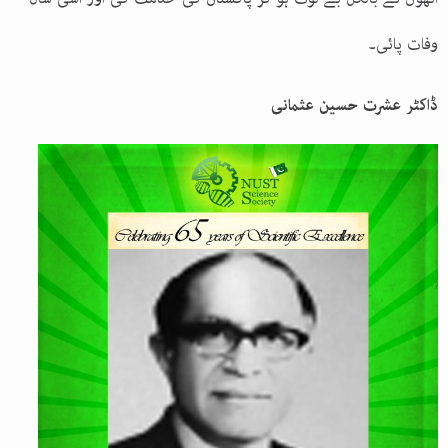
وفات پائی۔
ڈاکٹر عشرت حسین عثمانی