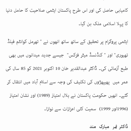
کامیابی حاصل کی اور اس طرح پاکستان ایٹمی صلاحیت کا حامل دنیا
کا پہلا اسلامی ملک بن گیا۔
ایٹمی پروگرام پر تحقیق کے ساتھ ساتھ انھوں نے " تھرمل کوانٹم فیلڈ
تھیوری" اور " کنڈنسڈ میٹر فزکس" جیسے جدید میدانوں میں بھی
طبع آزمائی کی۔ ڈاکٹر عبدالقدیر خان 10 اکتوبر 2021 کو 85 سال کی
عمر میں پھیپھڑوں کی تکلیف کی وجہ سے اسلام آباد میں انتقال کر
گئے۔ انھیں حکومت پاکستان نے ہلال امتیاز (1989) اور نشان امتیاز
(1996اور 1999) سمیت کئی اعزازات سے نوازا۔
ڈاکٹر ثمر مبارک مند