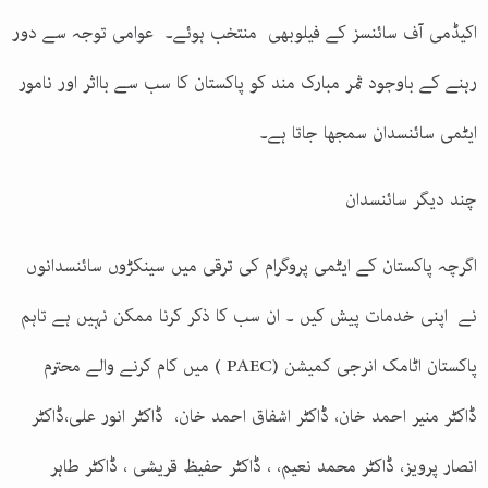
اکیڈمی آف سائنسز کے فیلوبھی منتخب ہوئے۔ عوامی توجہ سے دور
رہنے کے باوجود ثمر مبارک مند کو پاکستان کا سب سے بااثر اور نامور
ایٹمی سائنسدان سمجھا جاتا ہے۔
چند دیگر سائنسدان
اگرچہ پاکستان کے ایٹمی پروگرام کی ترقی میں سینکڑوں سائنسدانوں
نے اپنی خدمات پیش کیں ۔ ان سب کا ذکر کرنا ممکن نہیں ہے تاہم
پاکستان اٹامک انرجی کمیشن (PAEC ) میں کام کرنے والے محترم
ڈاکٹر منیر احمد خان، ڈاکٹر اشفاق احمد خان، ڈاکٹر انور علی،ڈاکٹر
انصار پرویز، ڈاکٹر محمد نعیم، ، ڈاکٹر حفیظ قریشی ، ڈاکٹر طاہر