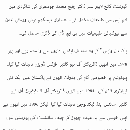
گورنمنٹ کالج لاہور سے ڈاکٹر رفیع محمد چودھری کی شاگردی میں
ایم ایس سی طبیعات مکمل کی۔ بعد ازاں برمنگھم یونی ورسٹی لندن
سے نیوکلیائی طبیعیات میں پی ایچ ڈی کی ڈگری حاصل کی۔
پاکستان واپس آ کر وہ مختلف ایٹمی اداروں سے وابستہ رہے اور پھر
1978 میں انھیں ڈائریکٹر آف نیو کلئیر فزکس ڈویژن تعینات کیا گیا۔
پلوٹونیم پر خصوصی کام کی بدولت انھوں نے پاکستان میں ایک نئی
لیبارٹری قائم کی۔ 1984 میں انھیں ڈائریکٹر آف انسٹیٹیوٹ آف نیو
کلئیر سائنس اینڈ ٹیکنالوجی تعینات کیا گیا لیکن 1996 میں انھوں نے
اپنی خوشی سے یہ عہدہ چھوڑ کر چیف سائنٹسٹ کی پوزیشن قبول