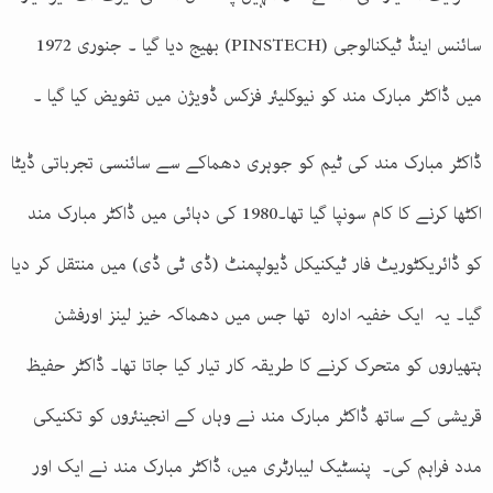
سائنس اینڈ ٹیکنالوجی (PINSTECH) بھیج دیا گیا ۔ جنوری 1972
میں ڈاکٹر مبارک مند کو نیوکلیئر فزکس ڈویژن میں تفویض کیا گیا ۔
ڈاکٹر مبارک مند کی ٹیم کو جوہری دھماکے سے سائنسی تجرباتی ڈیٹا
اکٹھا کرنے کا کام سونپا گیا تھا۔1980 کی دہائی میں ڈاکٹر مبارک مند
کو ڈائریکٹوریٹ فار ٹیکنیکل ڈیولپمنٹ (ڈی ٹی ڈی) میں منتقل کر دیا
گیا۔ یہ ایک خفیہ ادارہ تھا جس میں دھماکہ خیز لینز اورفشن
ہتھیاروں کو متحرک کرنے کا طریقہ کار تیار کیا جاتا تھا۔ ڈاکٹر حفیظ
قریشی کے ساتھ ڈاکٹر مبارک مند نے وہاں کے انجینئروں کو تکنیکی
مدد فراہم کی۔ پنسٹیک لیبارٹری میں، ڈاکٹر مبارک مند نے ایک اور