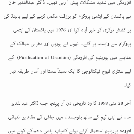
افزودگی میں شدید مشکلات پیش آ رہی تھیں۔ ڈاکٹر عبدالقدیر خان
نے پاکستان کے ایٹمی پروگرام کو بروقت مکمل کرنے کے لیے ہالینڈ کی
پر کشش نوکری کو خیر آباد کہا اور 1976 میں پاکستان کے ایٹمی
پروگرام سے وابستہ ہو گئے۔ انھوں نے یورپی اور مغربی ممالک کے
مقابلے میں یورینیم کی افزودگی (Purification of Uranium) کے
لیے سنٹری فیوج ٹیکنالوجی کا ایک نسبتاََ سستا اور آسان طریقہ تیار
کیا۔
آخر 28 مئی 1998 کا وہ تاریخی دن آن پہنچا جب ڈاکٹر عبدالقدیر
خان نے اپنی ٹیم کے ساتھ بلوچستان میں چاغی کے مقام پر انتہائی
افزودہ یورینیم استعمال کرتے ہوئے کامیاب ایٹمی دھماکے کرنے میں