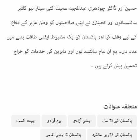
حسین اور ڈاکٹر چودھری عبدالمجید سمیت کئی سینئر نیو کلئیر
سائنسدانوں اور انجینئرز نے اپنی صلاحیتوں کو وطن عزیز کے دفاع
کے لیے وقف کیا اور پاکستان کو ایک مضبوط ایٹمی طاقت بننے میں
مدد دی۔ ہم ان تمام سائنسدانوں اور ماہرین کی خدمات کو خراج
تحسین پیش کرتے ہیں ۔
متعلقہ عنوانات
پاکستان کے 75 سال
جشنِ آزادی
یومِ آزادی
چودہ اگست
پاکستان کی 75ویں سالگرہ
پاکستان کا جشنِ الماسی