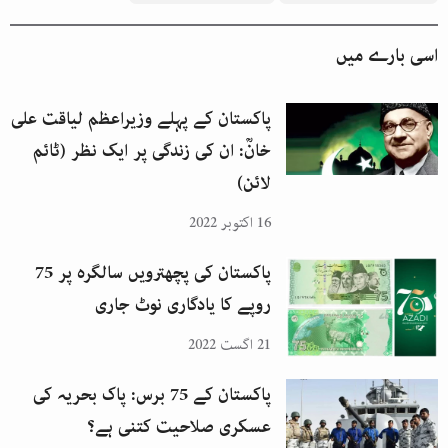
اسی بارے میں
پاکستان کے پہلے وزیراعظم لیاقت علی
خانؒ: ان کی زندگی پر ایک نظر (ٹائم
لائن)
16 اکتوبر 2022
پاکستان کی پچھترویں سالگرہ پر 75
روپے کا یادگاری نوٹ جاری
21 اگست 2022
پاکستان کے 75 برس: پاک بحریہ کی
عسکری صلاحیت کتنی ہے؟