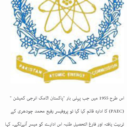
اس طرح 1955 میں جب پہلی بار "پاکستان اٹامک انرجی کمیشن "
(PAEC) کا ادارہ قائم کیا گیا تو پروفیسر رفیع محمد چودھری کے
تربیت یافتہ اور فارغ التحصیل طلبہ اس ادارے کو میسر آنےلگے۔ کہا