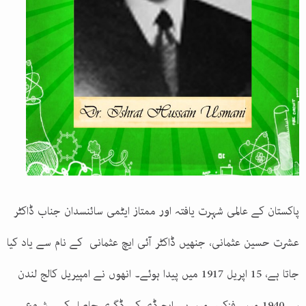
پاکستان کے عالمی شہرت یافتہ اور ممتاز ایٹمی سائنسدان جناب ڈاکٹر
عشرت حسین عثمانی، جنھیں ڈاکٹر آئی ایچ عثمانی کے نام سے یاد کیا
جاتا ہے، 15 اپریل 1917 میں پیدا ہوئے۔ انھوں نے امپیریل کالج لندن
سے1940 میں فزکس میں پی ایچ ڈی کی ڈگری حاصل کی۔ شروع