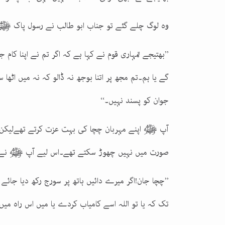
وہ لوگ چلے گئے تو جناب ابو طالب نے رسول پاک ﷺ کو
’’بھتیجے تمہاری قوم نے کہا ہے کہ اگر تم نے اپنا کا
گے یا ہم۔تم مجھ پر اتنا بوجھ نہ ڈالو کہ نہ میں اٹھا
جوان کو پسند نہیں۔‘‘
آپ ﷺ اپنے مہربان چچا کی بہت عزت کرتے تھےلیکن جس
صورت میں نہیں چھوڑ سکتے تھے۔اس لیے آپ ﷺ نے فر
’’چچا جان!اگر میرے دائیں ہاتھ پر سورج رکھ دیا جائے 
تک کہ یا تو اللہ اسے کامیاب کردے یا میں اس راہ میں 