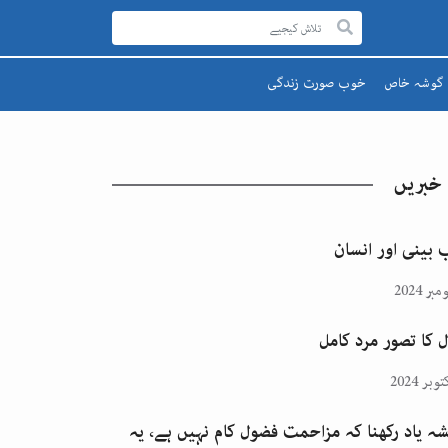
گوشہ خاص
خوب صورت زندگی
رحمۃ للعالمینﷺ
صحت اور تندرستی
قائد اعظم
تعلیم و تربیت
 خبریں
یوم پاکستان
پھول اور تارے
اقبالؒ
 بینی اور انسان
ل کا تصور مرد کامل
ہ یاد رکھنا کہ مزاحمت فضول کام نہیں ہے، یہ