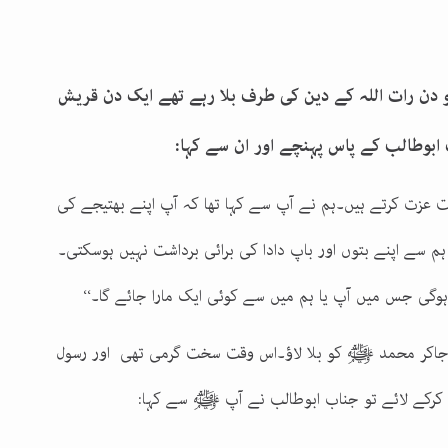
ن رات اللہ کے دین کی طرف بلا رہے تھے ایک دن قریش
وطالب کے پاس پہنچے اور ان سے کہا:
ت عزت کرتے ہیں۔ہم نے آپ سے کہا تھا کہ آپ اپنے بھتیجے کی
م سے اپنے بتوں اور باپ دادا کی برائی برداشت نہیں ہوسکتی۔
 ہوگی جس میں آپ یا ہم میں سے کوئی ایک مارا جائے گا۔‘‘
کہ جاکر محمد ﷺ کو بلا لاؤ۔اس وقت سخت گرمی تھی اور رسول
رکے لائے تو جناب ابوطالب نے آپ ﷺ سے کہا: