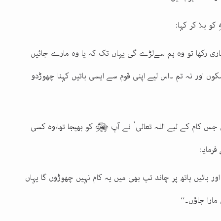
 بلا کر کہا:
م جاری رکھا تو وہ ہم سےلڑے گی یہاں تک کہ یا وہ مارے جائیں
 سکوں اور نہ تم ۔اس لیے اپنی قوم سے ایسی باتیں کہنا چھوڑدو
 کام کے لیے اللہ تعالی ٰ نے آپ ﷺ کو بھیجا تھا،وہ کسی
مایا:
اور بائیں ہاتھ پر چاند تب بھی میں یہ کام نہیں چھوڑوں گا یہاں
مارا جاؤں۔‘‘