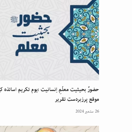
حضورؐ بحیثیت معلّمِ اِنسانیت :یوم تکریم اساتذہ ک
موقع پرزبردست تقریر
26 ستمبر 2024