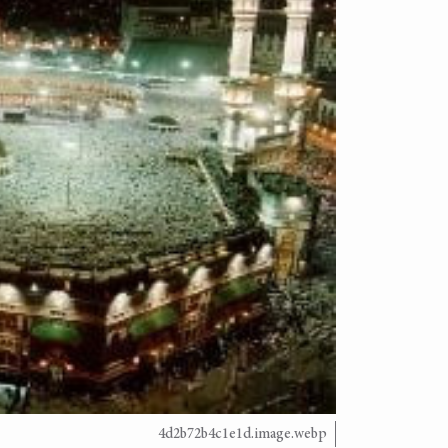
4d2b72b4c1e1d.image.webp