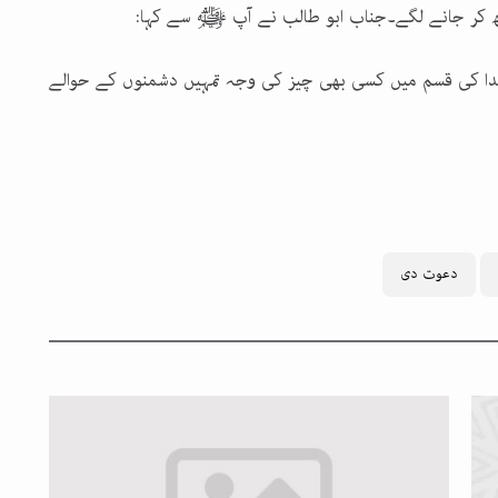
 کر جانے لگے۔جناب ابو طالب نے آپ ﷺ سے کہا:
و۔خدا کی قسم میں کسی بھی چیز کی وجہ تمہیں دشمنوں کے حوالے
دعوت دی