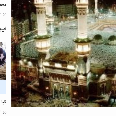
محض
20 اکتوبر 2024
فیچ
کیا 
20 اگست 2024