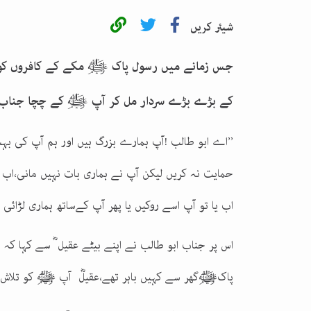
شیئر کریں
جس زمانے میں رسول پاک ﷺ مکے کے کافروں کو د
کے بڑے بڑے سردار مل کر آپ ﷺ کے چچا جناب اب
’’اے ابو طالب !آپ ہمارے بزرگ ہیں اور ہم آپ کی بہ
حمایت نہ کریں لیکن آپ نے ہماری بات نہیں مانی،اب ہ
اب یا تو آپ اسے روکیں یا پھر آپ کےساتھ ہماری لڑائی
اس پر جناب ابو طالب نے اپنے بیٹے عقیل ؓ سے کہا 
پاکﷺگھر سے کہیں باہر تھے،عقیلؓ آپ ﷺ کو تلاش ک