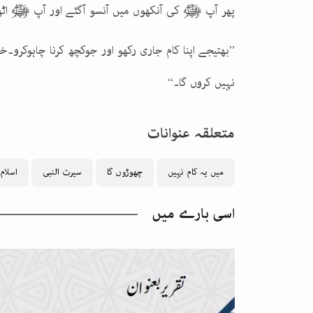
پھر آپ ﷺ کی آنکھوں میں آنسو آگئے اور آپ ﷺ اٹھ
’’بھتیجے اپنا کام جاری رکھو اور جوکچھ کرنا چاہوکر
نہیں کروں گا۔‘‘
متعلقہ عنوانات
میں یہ کام نہیں
چھوڑوں گا
سیرت النبی
اسلام
اسی بارے میں