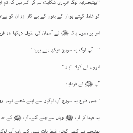
’’بھتیجے!یہ لوگ تمہاری شکایت لے کر آئے ہیں کہ تم 
کو غلط کہتے ہو،ان کے بتوں کے بے کار اور ان کو بےع
اس پر رسول پاک ﷺ نے آسمان کی طرف دیکھا اور قریش
’’ آپ لوگ یہ سورج دیکھ رہے ہیں:‘‘
انہوں نے کہا:۔’’ہاں‘‘
آپ ﷺ نے فرمایا:
’’جس طرح یہ سورج آپ لوگوں سے اپنے شعلے نہیں روک 
یہ فرما کر آپ ﷺ وہاں سےچلے گئے۔آپ ﷺ کے جانے 
بھتیجے نے کبھی کوئی غلط بات نہیں کہی،اب آپ لوگ