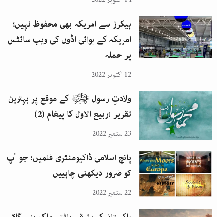
14 اکتوبر 2022
ہیکرز سے امریکہ بھی محفوظ نہیں؛
امریکہ کے ہوائی اڈوں کی ویب سائٹس
پر حملہ
12 اکتوبر 2022
ولادتِ رسول ﷺ کے موقع پر بہترین
تقریر ؛ربیع الاول کا پیغام (2)
23 ستمبر 2022
پانچ اسلامی ڈاکیومنٹری فلمیں: جو آپ
کو ضرور دیکھنی چاہییں
22 ستمبر 2022