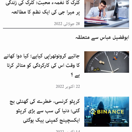
کلرک کا نغمہء محبت: کلرک کی زندگی
پر میرا جی کی ایک نظم کا مطالعہ
28 جولائی 2022
ابوفضیل عباس
سے متعلقہ
جائیے کرونوتھراپی کیاہے؛ کیا دوا کھانے
کا وقت اس کی کارکردگی کو متاثر کرتا
ہے ؟
22 اکتوبر 2022
کرپٹو کرنسی، خطرے کی گھنٹی بج
گئی؛ دنیا کی سب سے بڑی کرپٹو
ایکسچینج کمپنی ہیک ہوگئی