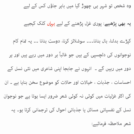
وہ شخص تو شہر ہی چھوڑ گیا میں باہر جاؤں کس کے لیے
یہ بھی پڑھیے
: پوری غزل پڑھنے کے لیے
یہاں
کلک کیجیے
کپڑے بدلنا، بال بنانا۔۔۔ سوشلائز کرنا، دوست بنانا ۔۔ یہ تمام کام
نوجوانوں کی دلچسپی کے ہیں جو غالباً ہر دور میں رہے ہیں اور ہر
دور میں رہیں گے ۔ انہوں نے جابجا اپنی شاعری میں نئی نسل کے
احساسات ، جذبات ، خیالات اور حالات کو موضوع سخن بنایا ہے ۔ ان
کی اکثر غزلیات میں کوئی نہ کوئی شعر ضرور ایسا ہوتا ہے جو نوجوان
نسل کے نفسیاتی مسائل یا جذباتی احوال کی ترجمانی کرتا ہو۔ یہ
شعر ملاحظہ فرمائیے
: