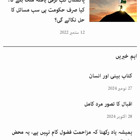
پاکستان کب ترقی یافتہ ملک بنے گا؟
کیا صرف حکومت ہی سب مسائل کا
حل نکالے گی؟
12 ستمبر 2022
اہم خبریں
کتاب بینی اور انسان
27 نومبر 2024
اقبال کا تصور مرد کامل
28 اکتوبر 2024
ہمیشہ یاد رکھنا کہ مزاحمت فضول کام نہیں ہے، یہ محض