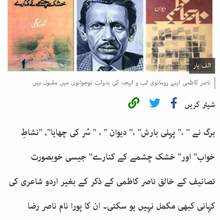
الف یار
ناصر کاظمی اپنے رومانوی لب و لہجہ کی بدولت نوجوانوں میں مقبول ہیں
شیئر کریں
برگ نے " ،" پہلی بارش" ،" دیوان " ، " سُر کی چھایا", "نشاطِ
خواب" اور" خشک چشمے کے کنارے" جیسی خوبصورت
تصانیف کے خالق ناصر کاظمی کے ذکر کے بغیر اردو شاعری کی
کہانی کبھی مکمل نہیں ہو سکتی۔ ان کا پورا نام ناصر رضا