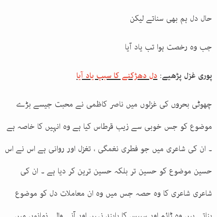
حال دل ہم بھی سناتے لیکن
جب وہ رخصت ہوا تب یاد آیا
پوری غزل پڑھیے
:
دل دھڑکنے کا سبب یاد آیا
چھوٹی بحروں کی غزلوں میں ناصر کاظمی نے محبت جیسے بڑے
موضوع کو جس خوبی سے زیب قرطاس کیا ہے وہ انہیں کا خاصہ ہے
۔ ان کی شاعری میں جو فطری نغمگی ، تغزل اور روانی ہے اس نے اس
حسین موضوع کو حسین تر بلکہ حسین ترین کر دیا ہے ۔ ان کی
شاعری شاعری کا وہ حصہ جس میں وہ ان معاملات دل کو موضوع
بناتے ہیں وہ ٹائم اور سپیس کا پابند نہیں اور آنے والے زمانوں میں