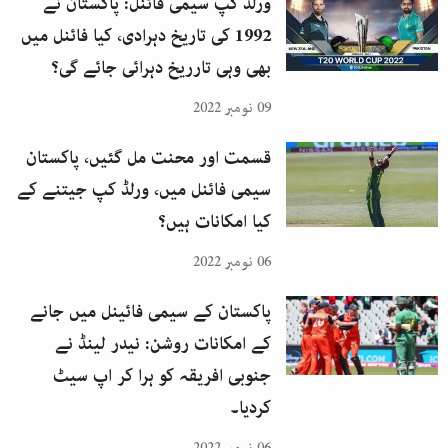
ورلڈ کپ سیمی فائنل: پاکستان نے
1992 کی تاریخ دہرادی، کیا فائنل میں
بھی وہی تارریخ دہرائی جائے گی؟
09 نومبر 2022
قسمت اور محنت مل گئیں، پاکستان
سیمی فائنل میں، ورلڈ کپ جیتنے کے
کیا امکانات ہیں؟
06 نومبر 2022
پاکستان کے سیمی فائینل میں جانے
کے امکانات روشن: نیدر لینڈ نے
جنوبی افریقہ کو ہرا کر اپ سیٹ
کردیا۔
06 نومبر 2022