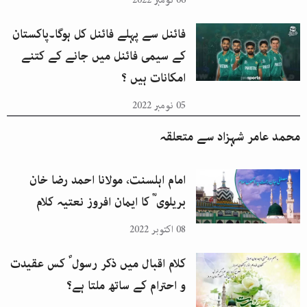
فائنل سے پہلے فائنل کل ہوگا۔پاکستان
کے سیمی فائنل میں جانے کے کتنے
امکانات ہیں ؟
05 نومبر 2022
محمد عامر شہزاد
سے متعلقہ
امام اہلسنت، مولانا احمد رضا خان
بریلوی ؒ کا ایمان افروز نعتیہ کلام
08 اکتوبر 2022
کلام اقبال میں ذکر رسول ؐ کس عقیدت
و احترام کے ساتھ ملتا ہے؟