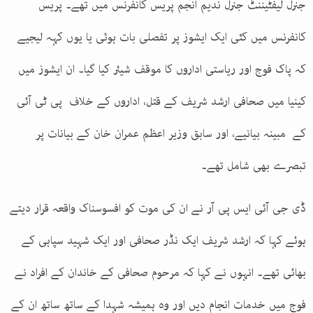
جنرل لیفٹیننٹ جنرل ندیم انجم پریس کانفرنس میں تھے۔ پریس
کانفرنس میں کئی ایک ایشوز پر تفصلی بات ہوئی یا یوں کہہ لیجیے
کہ پاک فوج اور ریاستی اداروں کا موقف شیئر کیا گیا۔ ان ایشوز میں
کینیا میں صحافی ارشد شریف کے قتل، اداروں کے خلاف پی ٹی آئی
کے مبینہ بیانیے، اور سابق وزیر اعظم عمران خان کے بیانات پر
تبصرے بھی شامل تھے۔
ڈی جی آئی ایس پی آر نے ان کی موت کو افسوسناک واقعہ قرار دیتے
ہوئے کہا کہ ارشد شریف ایک نڈر صحافی اور ایک شہید سپاہی کے
بھائی تھے۔ انہوں نے کہا کہ مرحوم صحافی کے خاندان کے افراد نے
فوج میں خدمات انجام دیں اور وہ ہمیشہ شہدا کے ساتھ ساتھ ان کے