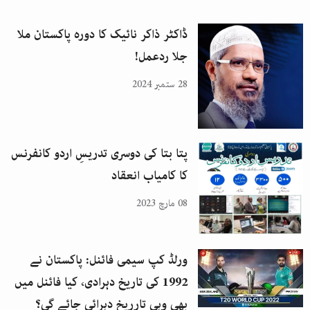
ڈاکٹر ذاکر نائیک کا دورہ پاکستان ملا
جلا ردعمل!
28 ستمبر 2024
پتا بتا کی دوسری تدریسِ اردو کانفرنس
کا کامیاب انعقاد
08 مارچ 2023
ورلڈ کپ سیمی فائنل: پاکستان نے
1992 کی تاریخ دہرادی، کیا فائنل میں
بھی وہی تارریخ دہرائی جائے گی؟