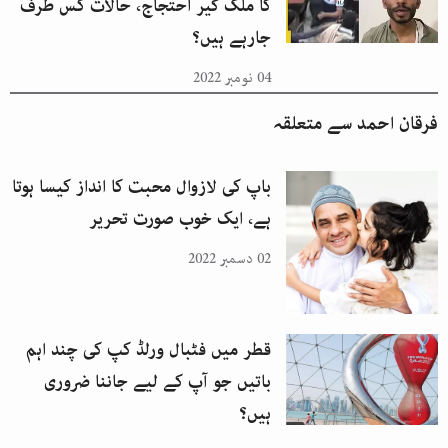
کا ملک گیر احتجاج، حالات کس طرف
جارہے ہیں؟
04 نومبر 2022
فرقان احمد
سے متعلقہ
باپ کی لازوال محبت کا انداز کیسا ہوتا
ہے، ایک خوب صورت تحریر
02 دسمبر 2022
قطر میں فٹبال ورلڈ کپ کی چند اہم
باتیں جو آپ کے لیے جاننا ضروری
ہیں؟