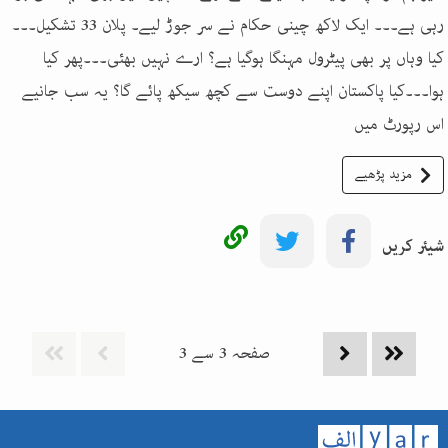
رہی ہے۔۔۔ ایک لاکھ چینی حکام نے سر جوڑ لیے۔ پلان 33 تشکیل۔۔۔
کیا وہاں پر بھی پیٹرول مہنگا ہوگیا ہے؟ ارے نہیں بھئی۔۔۔پھر کیا
ہوا۔۔۔کیا پاکستان اپنے دوست سے کچھ سیکھ پائے گا؟ یہ سب جانیے
اس رپورٹ میں
مزید پڑھیے
شیئر کریں
صفحہ
3
سے
3