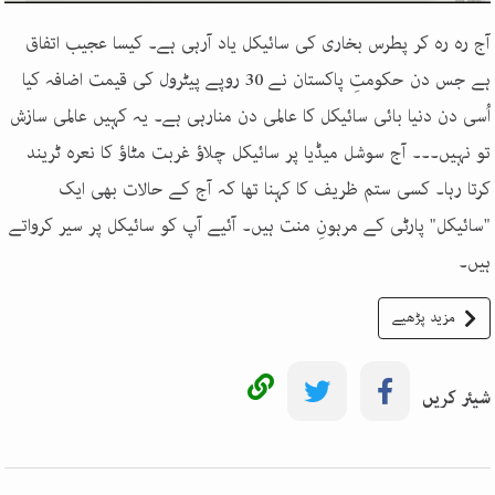
آج رہ رہ کر پطرس بخاری کی سائیکل یاد آرہی ہے۔ کیسا عجیب اتفاق
ہے جس دن حکومتِ پاکستان نے 30 روپے پیٹرول کی قیمت اضافہ کیا
اُسی دن دنیا بائی سائیکل کا عالمی دن منارہی ہے۔ یہ کہیں عالمی سازش
تو نہیں۔۔۔ آج سوشل میڈیا پر سائیکل چلاؤ غربت مٹاؤ کا نعرہ ٹریند
کرتا رہا۔ کسی ستم ظریف کا کہنا تھا کہ آج کے حالات بھی ایک
"سائیکل" پارٹی کے مرہونِ منت ہیں۔ آئیے آپ کو سائیکل پر سیر کرواتے
ہیں۔
مزید پڑھیے
شیئر کریں