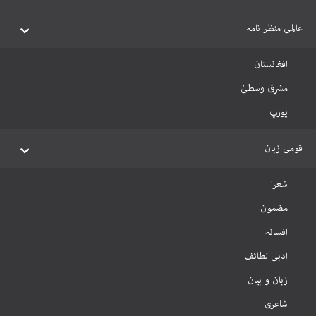
عالمی منظر نامہ
افغانستان
مشرق وسطیٰ
یورپ
قومی زبان
شعرا
مضمون
افسانہ
ادبی لطائف
زبان و بیان
شاعری