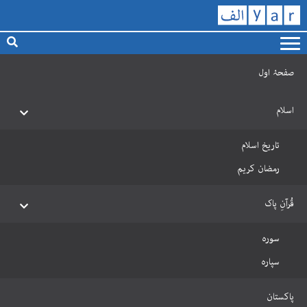
صفحۂ اول
اسلام
تاریخ اسلام
رمضان کریم
قُرآنِ پاک
سورہ
سپارہ
پاکستان