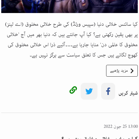
کیا سائنس خلائی دنیا (سپیس ورلڈ) کی طرح خلائی مخلوق (اے لینز)
پر بھی یقین رکھتی ہے؟ کیا آپ جانتے ہیں کہ دنیا بھر میں آج 'خلائی
مخلوق کا عالمی دن' منایا جارہا ہے۔۔۔آئیے ذرا اس خلائی مخلوق کی
کھوج لگاتے ہیں جس کا تعلق سیاست سے ہرگز نہیں ہے۔
مزید پڑھیے
شیئر کریں
13:00 25 جون 2022