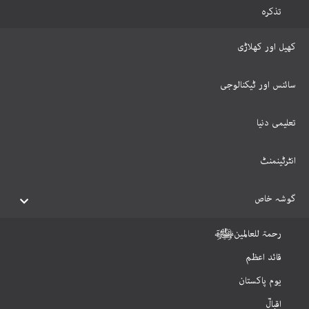
تذکرہ
کھیل اور کھلاڑی
سائنس اور ٹیکنالوجی
تعلیمی دنیا
انٹرٹینمنٹ
گوشہ خاص
رحمۃ للعالمینﷺ
قائد اعظم
یوم پاکستان
اقبالؒ