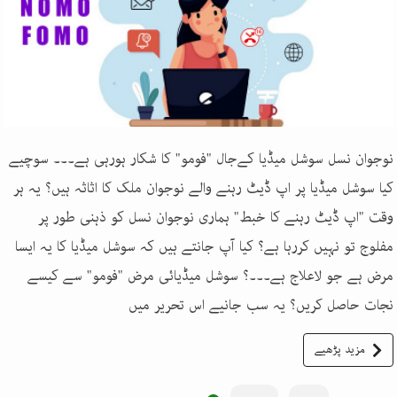
نوجوان نسل سوشل میڈیا کےجال "فومو" کا شکار ہورہی ہے۔۔۔ سوچیے
کیا سوشل میڈیا پر اپ ڈیٹ رہنے والے نوجوان ملک کا اثاثہ ہیں؟ یہ ہر
وقت "اپ ڈیٹ رہنے کا خبط" ہماری نوجوان نسل کو ذہنی طور پر
مفلوج تو نہیں کررہا ہے؟ کیا آپ جانتے ہیں کہ سوشل میڈیا کا یہ ایسا
مرض ہے جو لاعلاج ہے۔۔۔؟ سوشل میڈیائی مرض "فومو" سے کیسے
نجات حاصل کریں؟ یہ سب جانیے اس تحریر میں
مزید پڑھیے