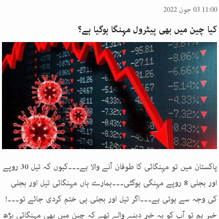
11:00 03 جون 2022
کیا چین میں بھی پیٹرول مہنگا ہوگیا ہے؟
پاکستان میں تو مہنگائی کا طوفان آنے والا ہے۔۔۔کیوں کہ تیل 30 روپے
اور بجلی 8 روپے مہنگی ہوگئی۔۔۔ہمارے ہاں مہنگائی تیل اور بجلی
کی وجہ سے ہوتی ہے۔۔۔اگر تیل اور بجلی ہی ختم کردی جائے تو۔۔۔!
خیر ہم تو آپ کو یہ خبر دینے والے تھے کہ چین میں بھی مہنگائی بڑھ