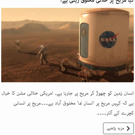
کیا مریخ پر خلائی مخلوق رہتی ہے؟
انسان زمین کو چھوڑ کر مریخ پر جارہا ہے۔ امریکی خلائی مشن کا خیال
ہے کہ کہیں مریخ پر 'انسان نما' مخلوق آباد ہے۔۔۔مریخ پر انسانی
کچرے کے آثار۔۔۔۔
مزید پڑھیے