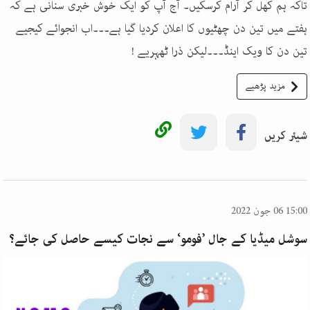
تاکہ ہم کھل کر آرام کرسکیں۔ آج آپ کو ایک خوش خبری سنانی ہے کہ
ہفتے میں تین دن چھٹیوں کا اعلان کردیا گیا ہے۔۔۔اب انجوائے کیجیے
تین دن کا ویک اینڈ۔۔۔لیکن ذرا ٹھہریے !
مزید پڑھیے
شیئر کریں
15:00 06 جون 2022
سوشل میڈیا کے جال ’فومو‘ سے نجات کیسے حاصل کی جائے؟