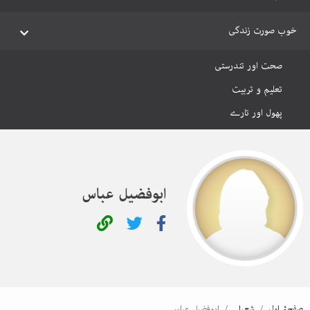
خوب صورت زندگی
صحت اور تندرستی
تعلیم و تربیت
پھول اور تارے
ابوفضیل عباس
صفحۂ اول
شعرا
ابوفضیل عباس