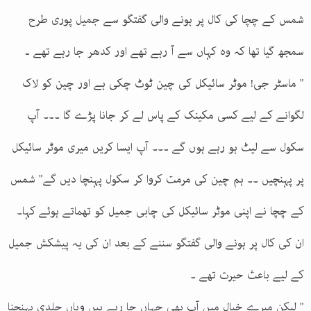
شمس کے چچا کی کال پر ہونے والی گفتگو سے جمیل پوری طرح
سمجھ گیا تھا کہ وہ کہاں سے آ رہے تھے اور کدھر جا رہے تھے ۔
" ماسٹر جی! موٹر سائیکل کی چین ٹوٹ چکی ہے اور چین کو لاک
لگوانے کے لیے کسی مکینک کے پاس لے کر جانا پڑے گا ۔۔۔ آپ
سکول سے لیٹ ہو رہے ہوں گے ۔۔۔ آپ ایسا کریں میری موٹر سائیکل
پر پہنچیں ۔۔ ہم چین کی مرمت کروا کر سکول پہنچا دیں گے" شمس
کے چچا نے اپنی موٹر سائیکل کی چابی جمیل کو تھماتے ہوئے کہا۔
ان کی کال پر ہونے والی گفتگو سننے کے بعد ان کی یہ پیشکش جمیل
کے لیے باعث حیرت تھے ۔
" لیکن میرے خیال میں آپ بھی جہاں جا رہے ہیں وہاں جلدی پہنچنا