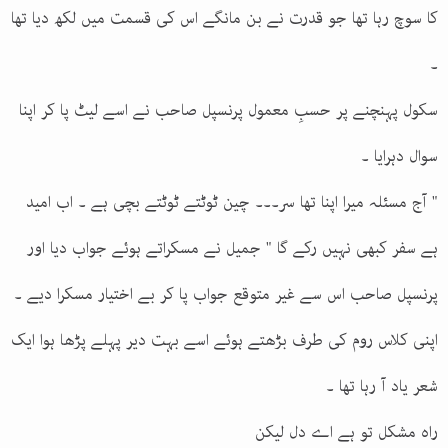
کا سوچ رہا تھا جو قدرت نے بن مانگے اس کی قسمت میں لکھ دیا تھا
۔
سکول پہنچنے پر حسبِ معمول پرنسپل صاحب نے اسے لیٹ پا کر اپنا
سوال دہرایا ۔
" آج مسئلہ میرا اپنا تھا سر۔۔۔ چین ٹوٹتے ٹوٹتے بچی ہے ۔ اب امید
ہے سفر کبھی نہیں رکے گا " جمیل نے مسکراتے ہوئے جواب دیا اور
پرنسپل صاحب اس سے غیر متوقع جواب پا کر بے اختیار مسکرا دیے ۔
اپنی کلاس روم کی طرف بڑھتے ہوئے اسے بہت دیر پہلے پڑھا ہوا ایک
شعر یاد آ رہا تھا ۔
راہ مشکل تو ہے اے دل لیکن