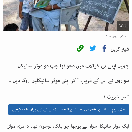
Web
سلام ٹیچر ڈے
شیئر کریں
جمیل اپنے ہی خیالات میں محو تھا جب دو موٹر سائیکل
سواروں نے اس کے قریب آ کر اپنی موٹر سائیکلیں روک دیں ۔
" سر خیریت ؟"
عالمی یومِ اساتذہ پر خصوصی افسانہ پہلا حصہ پڑھنے کے لیے یہاں کلک کیجیے
ایک موٹر سائیکل سوار نے پوچھا جو بالکل نوجوان تھا۔ دوسری موٹر