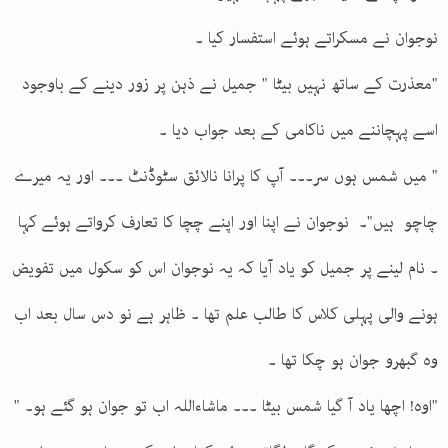
نوجوان نے مسکراتے ہوئے استفسار کیا ۔
"معذرت کے ساتھ نہیں بیٹا " جمیل نے ذہن پر زور دینے کے باوجود
اسے پہچاننے میں ناکامی کے بعد جواب دیا ۔
" میں شمس ہوں سر۔۔۔ آپ کا پرانا نالائق سٹوڈنٹ ۔۔۔ اور یہ میرے
چاچو ہیں"۔ نوجوان نے اپنا اور اپنے چچا کا تعارف کرواتے ہوئے کہا
۔ نام لینے پر جمیل کو یاد آیا کہ یہ نوجوان اس کو سکول میں تفویض
ہونے والی پہلی کلاس کا طالب علم تھا ۔ ظاہر ہے نو دس سال بعد اب
وہ گبھرو جوان ہو چکا تھا ۔
"اوہ! اچھا یاد آ گیا شمس بیٹا ۔۔۔ ماشاءاللہ اب تو جوان ہو گئے ہو۔ "