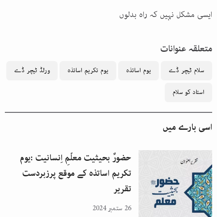
ایسی مشکل نہیں کہ راہ بدلوں
متعلقہ عنوانات
سلام ٹیچر ڈے
یوم اساتذہ
یوم تکریم اساتذہ
ورلڈ ٹیچر ڈے
استاد کو سلام
اسی بارے میں
حضورؐ بحیثیت معلّمِ اِنسانیت :یوم
تکریم اساتذہ کے موقع پرزبردست
تقریر
26 ستمبر 2024