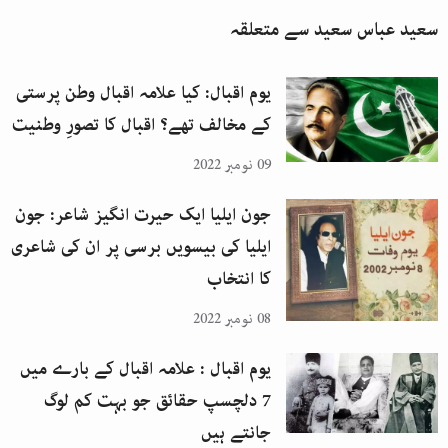
سعید عباس سعید
سے متعلقہ
یوم اقبال: کیا علامہ اقبال وطن پرستی
کے مخالف تھے؟ اقبال کا تصورِ وطنیت
09 نومبر 2022
جون ایلیا ایک حیرت انگیز شاعر: جون
ایلیا کی بیسویں برسی پر ان کی شاعری
کا انتخاب
08 نومبر 2022
یوم اقبال : علامہ اقبال کے بارے میں
7 دلچسپ حقائق جو بہت کم لوگ
جانتے ہیں