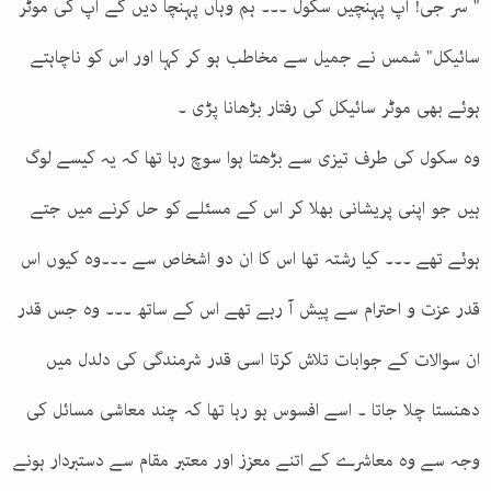
" سر جی! آپ پہنچیں سکول ۔۔۔ ہم وہاں پہنچا دیں گے آپ کی موٹر
سائیکل" شمس نے جمیل سے مخاطب ہو کر کہا اور اس کو ناچاہتے
ہوئے بھی موٹر سائیکل کی رفتار بڑھانا پڑی ۔
وہ سکول کی طرف تیزی سے بڑھتا ہوا سوچ رہا تھا کہ یہ کیسے لوگ
ہیں جو اپنی پریشانی بھلا کر اس کے مسئلے کو حل کرنے میں جتے
ہوئے تھے ۔۔۔ کیا رشتہ تھا اس کا ان دو اشخاص سے ۔۔۔وہ کیوں اس
قدر عزت و احترام سے پیش آ رہے تھے اس کے ساتھ ۔۔۔ وہ جس قدر
ان سوالات کے جوابات تلاش کرتا اسی قدر شرمندگی کی دلدل میں
دھنستا چلا جاتا ۔ اسے افسوس ہو رہا تھا کہ چند معاشی مسائل کی
وجہ سے وہ معاشرے کے اتنے معزز اور معتبر مقام سے دستبردار ہونے