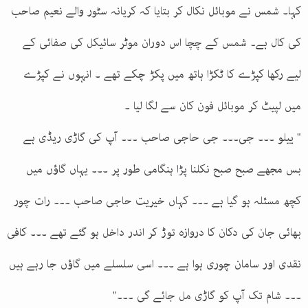
کہا۔ شمس نے موبائل نکال کر بتایا کہ کریانہ سٹور والے نعیم صاحب
کی کال ہے۔ شمس کے چچا اس دوران موٹر سائیکل کی صفائی کے
لیے رکھا کپڑے کا ٹکڑا ہاتھ میں پکڑ چکے تھے ۔ انہوں نے کپڑے
میں لپیٹ کر موبائل فون کان سے لگا لیا ۔
" ییلو ۔۔۔ جی۔۔۔ جی حاجی صاحب ۔۔۔ آپ کی گاڑی ریڈی ہے
بس مجھے صبح صبح نکلنا پڑا ہنگامی طور پر ۔۔۔ یہاں گاؤں میں
کچھ مسئلہ ہو گیا ہے ۔۔۔ کہاں خیریت حاجی صاحب ۔۔۔ رات چور
بھائی جان کی دکان کا دروازہ توڑ کر اندر داخل ہو گئے تھے ۔۔۔ کافی
نقدی اور سامان چوری ہوا ہے ۔۔۔ اسی سلسلے میں گاؤں جا رہے ہیں
۔۔۔ شام تک آپ کو گاڑی مل جائے گی ۔۔۔"