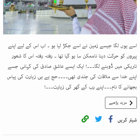
اسے یوں لگا جیسے زمین نے اسے جکڑ لیا ہو ۔ اب اس کے لیے اپنے
پیروں کو حرکت دینا ناممکن سا ہو گیا تھا ۔ رفتہ رفتہ اس کا شعور
تاریکی میں ڈوبنے لگا۔۔۔! ایک ایسے عاشقِ صادق کی کہانی جسے
اپنے خدا سے ملاقات کی جلدی تھی۔۔۔۔حج ہے ہی زیارت کی پیاس
بجھانے کا نام۔۔۔اپنے رب کے گھر کی زیارت۔۔۔!
مزید پڑھیے
شیئر کریں