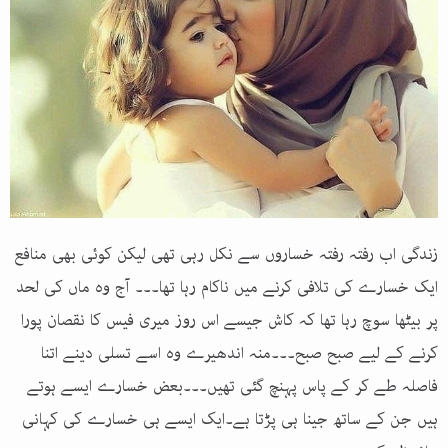
زندگی اب رفتہ رفتہ خساروں سے نکل رہی تھی لیکن کوئی بھی منافع
ایک خسارے کی تلافی کرنے میں ناکام رہا تھا۔۔۔ آج وہ ماں کی لحد
پر بیٹھا سوچ رہا تھا کہ کاش جیسے اس روز میری فیس کا نقصان پورا
کرنے کے لیے صبح صبح۔۔۔منہ اندھیرے وہ اسے تسلی دینے اتنا
فاصلہ طے کر کے پاس پہنچ گئی تھیں۔۔۔بعض خسارے ایسے ہوتے
ہیں جن کے ساتھ جینا ہی پڑتا ہے۔ایک ایسے ہی خسارے کی کہانی