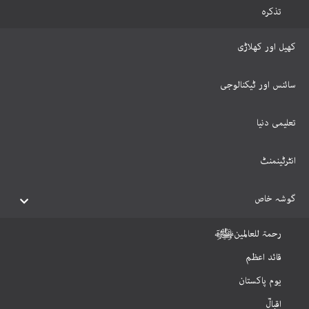
تذکرہ
کھیل اور کھلاڑی
سائنس اور ٹیکنالوجی
تعلیمی دنیا
انٹرٹینمنٹ
گوشہ خاص
رحمۃ للعالمینﷺ
قائد اعظم
یوم پاکستان
اقبالؒ