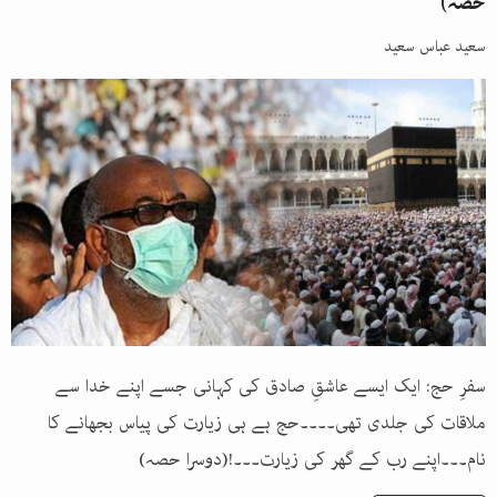
حصہ)
سعید عباس سعید
سفرِ حج: ایک ایسے عاشقِ صادق کی کہانی جسے اپنے خدا سے
ملاقات کی جلدی تھی۔۔۔۔حج ہے ہی زیارت کی پیاس بجھانے کا
نام۔۔۔اپنے رب کے گھر کی زیارت۔۔۔!(دوسرا حصہ)