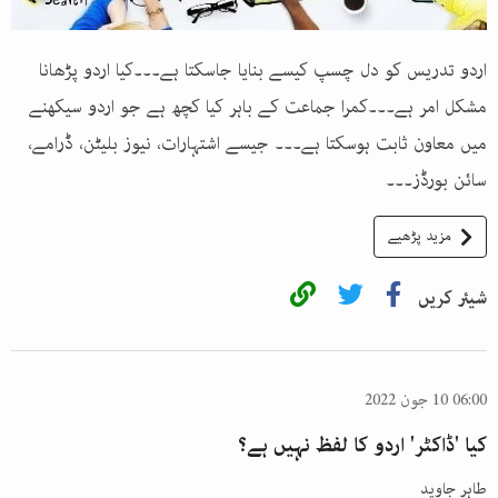
اردو تدریس کو دل چسپ کیسے بنایا جاسکتا ہے۔۔۔کیا اردو پڑھانا
مشکل امر ہے۔۔۔کمرا جماعت کے باہر کیا کچھ ہے جو اردو سیکھنے
میں معاون ثابت ہوسکتا ہے۔۔۔ جیسے اشتہارات، نیوز بلیٹن، ڈرامے،
سائن بورڈز۔۔۔
مزید پڑھیے
شیئر کریں
06:00 10 جون 2022
کیا 'ڈاکٹر' اردو کا لفظ نہیں ہے؟
طاہر جاوید