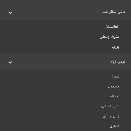
عالمی منظر نامہ
افغانستان
مشرق وسطیٰ
یورپ
قومی زبان
شعرا
مضمون
افسانہ
ادبی لطائف
زبان و بیان
شاعری