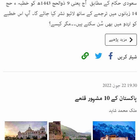
سعودی حکام کے مطابق آج یعنی 9 ذوالحج 1443ھ کو خطبہ ء حج
14 زبانوں میں ترجمے کے ساتھ لائیو نشر کیا جائے گا۔ آپ اس خطبے
کو اردو میں بھی سُن سکتے ہیں۔۔مگر کیسے؟
مزید پڑھیے
شیئر کریں
19:30 22 جون 2022
پاکستان کے 10 مشہور قلعے
ملک محمد شاہد