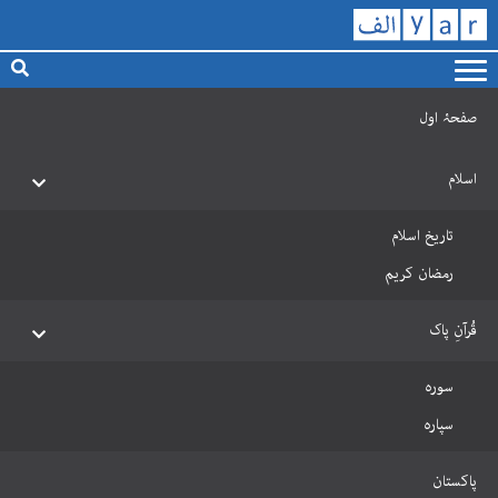
صفحۂ اول
اسلام
تاریخ اسلام
رمضان کریم
قُرآنِ پاک
سورہ
سپارہ
پاکستان