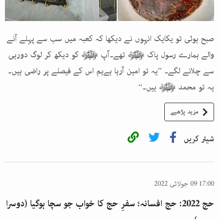
صبح ہوئی تو یکایک انہوں نے دیکھا کہ کعبہ میں سب سے پہلے آنے
والے ہمارے رسول پاک ﷺ تھے۔آپ ﷺ کو دیکھ کر لوگ دورہی
سے چلانے لگے۔ ’’یہ تو امین آرہا ہےہم اس کے فیصلے پر راضی ہیں۔
یہ تو محمد ﷺ ہیں۔‘‘
مزید پڑھیے
شیئر کریں
17:00 09 جولائی 2022
حج 2022: حج افسانہ؛ سفرِ حج کا خواب جو سچا ہوگیا (دوسرا