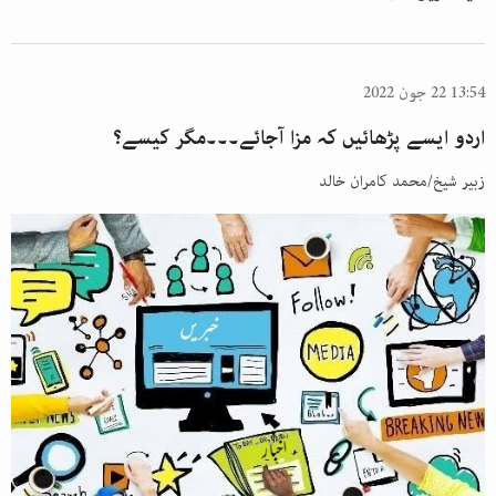
13:54 22 جون 2022
اردو ایسے پڑھائیں کہ مزا آجائے۔۔۔مگر کیسے؟
زبیر شیخ/محمد کامران خالد