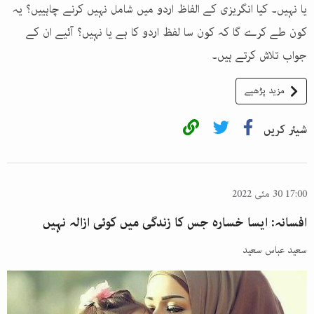
یا نہیں۔ کیا انگریزی کے الفاظ اردو میں شامل نہیں کرنے چاہییں؟ یہ
کون طے کرے گا کہ کون سا لفظ اردو کا ہے یا نہیں؟ آئیے ان کے
جواب تلاش کرتے ہیں۔
مزید پڑھیے
شیئر کریں
17:00 30 مئی 2022
افسانہ: ایسا خسارہ جس کا زندگی میں کوئی ازالہ نہیں
سعید عباس سعید