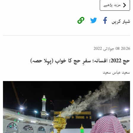
مزید پڑھیے
شیئر کریں
20:26 08 جولائی 2022
حج 2022: افسانہ؛ سفرِ حج کا خواب (پہلا حصہ)
سعید عباس سعید