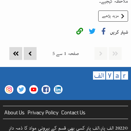
ملاحظہ کیجیے۔
مزید پڑھیے
شیئر کریں
صفحہ
1
سے
5
About Us
Privacy Policy
Contact Us
©2022 الف یار،الف یار کسی بھی قسم کے بیرونی مواد کا ذمہ دار