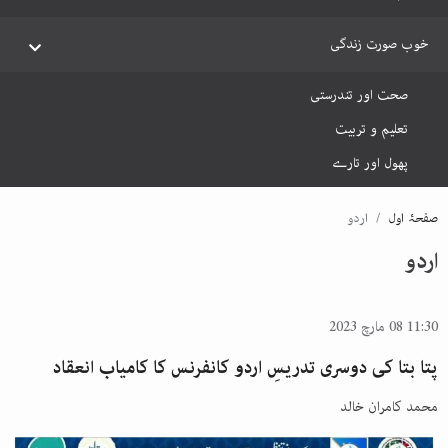
خوب صورت زندگی
صحت اور تندرستی
تعلیم و تربیت
پھول اور تارے
صفحۂ اول
اردو
اردو
11:30 08 مارچ 2023
پتا بتا کی دوسری تدریسِ اردو کانفرنس کا کامیاب انعقاد
محمد کامران خالد