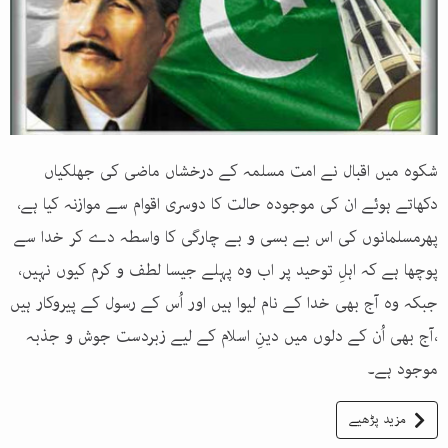
شکوہ میں اقبال نے امت مسلمہ کے درخشاں ماضی کی جھلکیاں
دکھاتے ہوئے ان کی موجودہ حالت کا دوسری اقوام سے موازنہ کیا ہے،
پھرمسلمانوں کی اس بے بسی و بے چارگی کا واسطہ دے کر خدا سے
پوچھا ہے کہ اہلِ توحید پر اب وہ پہلے جیسا لطف و کرم کیوں نہیں،
جبکہ وہ آج بھی خدا کے نام لیوا ہیں اور اُس کے رسول کے پیروکار ہیں
،آج بھی اُن کے دلوں میں دینِ اسلام کے لیے زبردست جوش و جذبہ
موجود ہے۔
مزید پڑھیے