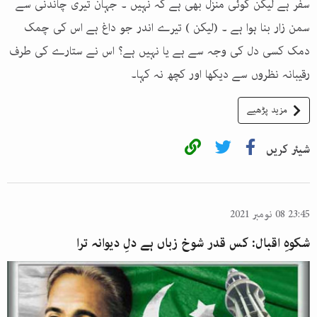
سفر ہے لیکن کوئی منزل بھی ہے کہ نہیں ۔ جہان تیری چاندنی سے
سمن زار بنا ہوا ہے ۔ (لیکن ) تیرے اندر جو داغ ہے اس کی چمک
دمک کسی دل کی وجہ سے ہے یا نہیں ہے؟ اس نے ستارے کی طرف
رقیبانہ نظروں سے دیکھا اور کچھ نہ کہا۔
مزید پڑھیے
شیئر کریں
23:45 08 نومبر 2021
شکوہِ اقبال: کس قدر شوخ زباں ہے دلِ دیوانہ ترا