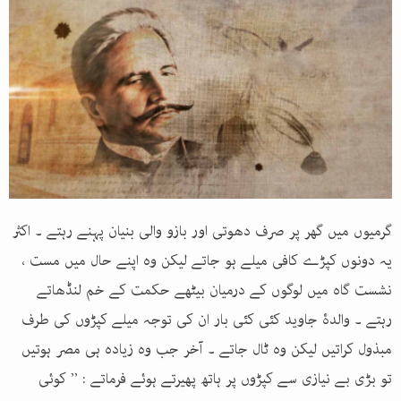
گرمیوں میں گھر پر صرف دھوتی اور بازو والی بنیان پہنے رہتے ۔ اکثر
یہ دونوں کپڑے کافی میلے ہو جاتے لیکن وہ اپنے حال میں مست ،
نشست گاہ میں لوگوں کے درمیان بیٹھے حکمت کے خم لنڈھاتے
رہتے ۔ والدۂ جاوید کئی کئی بار ان کی توجہ میلے کپڑوں کی طرف
مبذول کراتیں لیکن وہ ٹال جاتے ۔ آخر جب وہ زیادہ ہی مصر ہوتیں
تو بڑی بے نیازی سے کپڑوں پر ہاتھ پھیرتے ہوئے فرماتے : ’’ کوئی