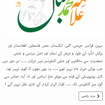
سپین، فرانس، جرمنی، اٹلی، انگلستان، مصر، فلسطین، افغانستان اور
برٹش انڈیا کے طول و عرض کے اسفار اور اعلیٰ سیاسی و علمی
شخصیات سے ملاقاتیں اور عالمی کانفرنسز میں شرکت ۔۔۔ اس دور میں
جب ہوائی جہاز عام نہیں تھے ۔۔۔ یہ بھی بچوں کا کھیل نہیں تھا۔
کابل یونیورسٹی کے قیام سے موتمرِ عالمِ اسلامی اور الہٰ آباد اجلاس سے
گول میز کانفرنس تک ۔۔۔ اقبال کہاں کردار کے غازی نظر نہیں آتے ؟
مزید پڑھیے