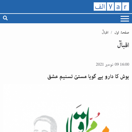
صفحۂ اول
اقبالؒ
اقبالؒ
16:00 09 نومبر 2021
ہوش کا دارو ہے گویا مستئ تسنیم عشق