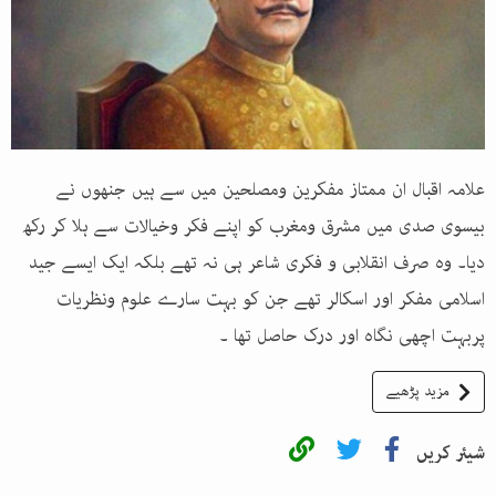
علامہ اقبال ان ممتاز مفکرین ومصلحین میں سے ہیں جنھوں نے
بیسوی صدی میں مشرق ومغرب کو اپنے فکر وخیالات سے ہلا کر رکھ
دیا۔ وہ صرف انقلابی و فکری شاعر ہی نہ تھے بلکہ ایک ایسے جید
اسلامی مفکر اور اسکالر تھے جن کو بہت سارے علوم ونظریات
پربہت اچھی نگاہ اور درک حاصل تھا ۔
مزید پڑھیے
شیئر کریں