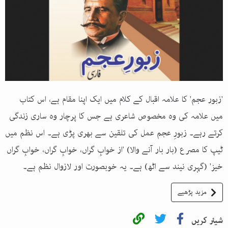
'زبور عجم' کا علامہ اقبال کے کلام میں ایک اپنا مقام ہے، اس کتاب
میں علامہ کی وہ مخصوص شاعری ہے جس کا پرچار وہ ساری زندگی
کرتے رہے۔ زبورِ عجم عمل کی تلقین سے بھری پڑی ہے۔ اس نظم میں
ٹیپ کا مصرع (بار بار آنے والا) 'از خوابِ گراں، خوابِ گراں، خوابِ گراں
خیز' (گہری نیند سے اٹھ) ہے۔ یہ خوبصورت اور لازوال نظم ہے۔
مزید پڑھیے
شیئر کریں