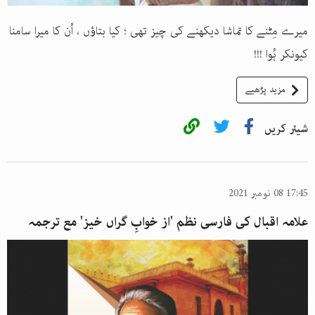
میرے مِٹنے کا تماشا دیکھنے کی چیز تھی ؛ کیا بتاؤں ، اُن کا میرا سامنا
کیونکر ہُوا !!!
مزید پڑھیے
شیئر کریں
17:45 08 نومبر 2021
علامہ اقبال کی فارسی نظم 'از خوابِ گراں خیز' مع ترجمہ