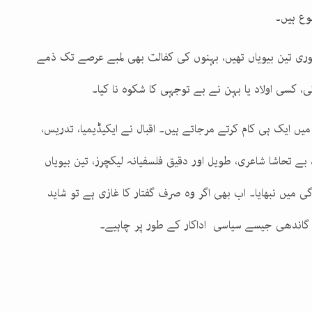
ع ہیں۔
وری تین بیویاں تھیں، بہنوں کی کفالت بھی لمبے عرصے تک ذمے
ی، کسی اولاد یا بہن نے بے توجہی کا شکوہ نا کیا۔
یں ایک ہی کام کرتے مرجاتے ہیں۔ اقبال نے ایکیڈیمیا، تدریس،
 بے تحاشا شاعری، طویل اور دقیق فلسفیانہ لیکچرز، تین بیویاں
ی میں نبھایا۔ اب بھی اگر وہ صرف گفتار کا غازی ہے تو شاید
 گاندھی جیسے سیاسی اداکار کے طور پر چاہیے۔