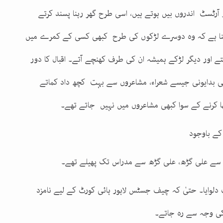
 آرٹسٹ اندروں بیں ہوتے ہیں، اسی طرح گھر رہنا پسند کرتے
کہنا ہے کہ وہ دوسرے لڑکوں کی طرح کبھی کسی کے کمرے میں
ے اور دیگر لڑکے ہمیشہ ان کی طرف کھنچے آتے۔ اقبال کا دور
انی بدایونی جیسے شعراء، مشاعروں سے بہت کچھ داد کماتے
ٹھا کرنے کے سوا کبھی مشاعروں میں نہیں جاتے تھے۔
کے باوجود
ور سے علی گڑھ، علی گڑھ سے مدراس تک پھیلے تھے۔
 دلوایا۔ حتیٰ کہ چیف جسٹس لاہور ہائی کورٹ کے لیے نامزد
کی وجہ سے رہ جاتے۔