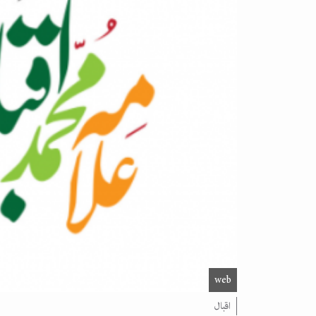
web
اقبال