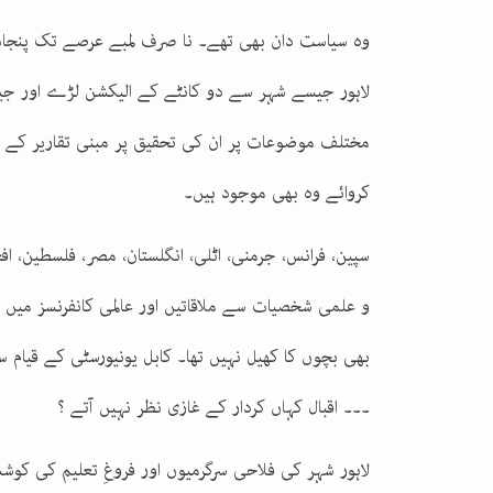
وہ سیاست دان بھی تھے۔ نا صرف لمبے عرصے تک پن
لاہور جیسے شہر سے دو کانٹے کے الیکشن لڑے اور ج
مختلف موضوعات پر ان کی تحقیق پر مبنی تقاریر کے 
کروائے وہ بھی موجود ہیں۔
سپین، فرانس، جرمنی، اٹلی، انگلستان، مصر، فلسطین، اف
و علمی شخصیات سے ملاقاتیں اور عالمی کانفرنسز میں
بھی بچوں کا کھیل نہیں تھا۔ کابل یونیورسٹی کے قیام سے 
۔۔۔ اقبال کہاں کردار کے غازی نظر نہیں آتے ؟
لاہور شہر کی فلاحی سرگرمیوں اور فروغِ تعلیم کی ک