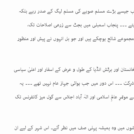
جاب جیسے بڑے مسلم صوبے کی مسلم لیگ کے صدر رہے بلکہ
یتے ۔۔۔ پنجاب اسمبلی میں بجٹ سے زرعی اصلاحات تک،
مجموعے شائع ہوچکے ہیں اور جو بل انہوں نے پیش اور منظور
غانستان اور برٹش انڈیا کے طول و عرض کے اسفار اور اعلیٰ سیاسی
 شرکت ۔۔۔ اس دور میں جب ہوائی جہاز عام نہیں تھے ۔۔۔ یہ
موتمرِ عالمِ اسلامی اور الہٰ آباد اجلاس سے گول میز کانفرنس تک
وششوں میں وہ ہمیشہ پہلی صف میں نظر آئے۔ اس شہر کے لیے ان