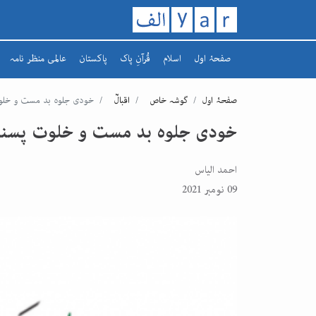
صفحۂ اول
اسلام
قُرآنِ پاک
پاکستان
عالمی منظر نامہ
تاریخ اسلام
سورہ
افغانستان
صفحۂ اول
گوشہ خاص
اقبالؒ
خودی جلوہ بد مست و خلو
رمضان کریم
سپارہ
مشرق وسطیٰ
خودی جلوہ بد مست و خلوت پسن
یورپ
احمد الیاس
09 نومبر 2021