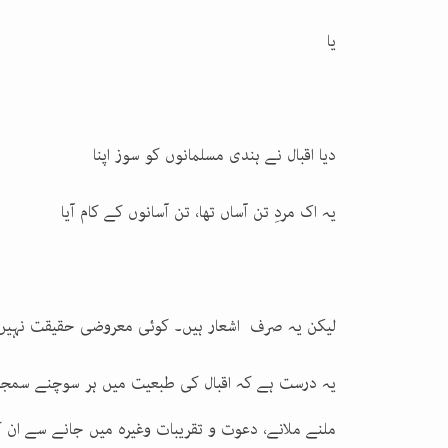
یا
دیا اقبال نے ہندی مسلمانوں کو سوز اپنا
یہ اک مردِ تن آساں تھا، تن آسانوں کے کام آیا
لیکن یہ صرف اشعار ہیں۔ کوئی معروضی حقیقت نہیں
یہ درست ہے کہ اقبال کی طبعیت میں ہر سوچنے سمجھ
ملنے ملانے، دعوت و تقریبات وغیرہ میں جانے سے ان کی