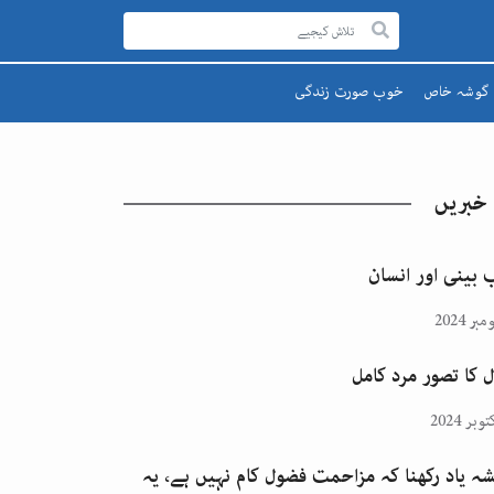
گوشہ خاص
خوب صورت زندگی
رحمۃ للعالمینﷺ
صحت اور تندرستی
قائد اعظم
تعلیم و تربیت
 خبریں
یوم پاکستان
پھول اور تارے
اقبالؒ
 بینی اور انسان
ل کا تصور مرد کامل
ہ یاد رکھنا کہ مزاحمت فضول کام نہیں ہے، یہ