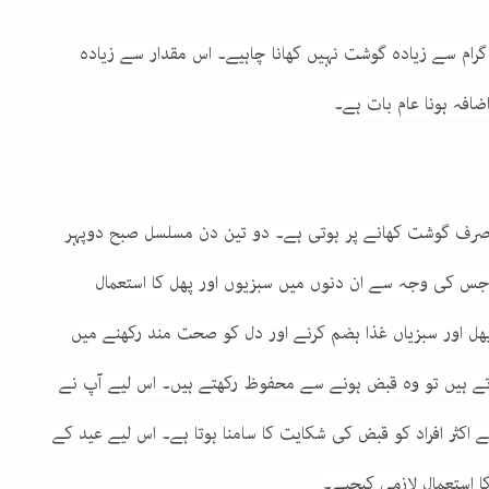
مراض معدہ کے ماہرین کا کہنا ہے کہ ایک دن میں 70 گرام سے زیادہ گوشت نہیں کھانا چاہیے۔ اس مقدار سے زیادہ
ضافہ ہونا عام بات ہے۔
 صرف گوشت کھانے پر ہوتی ہے۔ دو تین دن مسلسل صبح دوپہر
س کی وجہ سے ان دنوں میں سبزیوں اور پھل کا استعمال
 پھل اور سبزیاں غذا ہضم کرنے اور دل کو صحت مند رکھنے میں
وتے ہیں تو وہ قبض ہونے سے محفوظ رکھتے ہیں۔ اس لیے آپ نے
 اکثر افراد کو قبض کی شکایت کا سامنا ہوتا ہے۔ اس لیے عید کے
 استعمال لازمی کیجیے۔