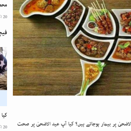
محض
20 اکتوبر 2024
فیچ
کیا 
الاضحیٰ پر بیمار ہوجاتے ہیں؟ کیا آپ عید الاضحیٰ پر صحت
20 اگست 2024