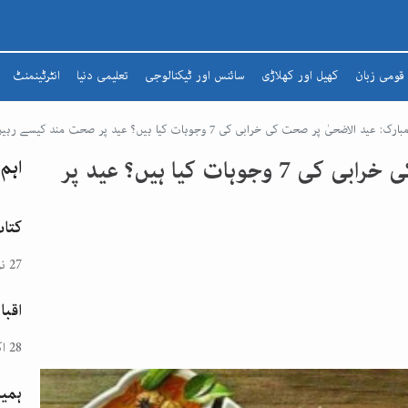
قومی زبان
کھیل اور کھلاڑی
سائنس اور ٹیکنالوجی
تعلیمی دنیا
انٹرٹینمنٹ
شعرا
: عید الاضحیٰ پر صحت کی خرابی کی 7 وجوہات کیا ہیں؟ عید پر صحت مند کیسے رہیں؟
مضمون
عید مبارک: عید الاضحیٰ پر صحت کی خرابی کی 7 وجوہات کیا ہیں؟ عید پر
اہم
افسانہ
ادبی لطائف
کتاب
زبان و بیان
27 نومبر 2024
شاعری
اقبا
تذکرہ
28 اکتوبر 2024
ہمیش