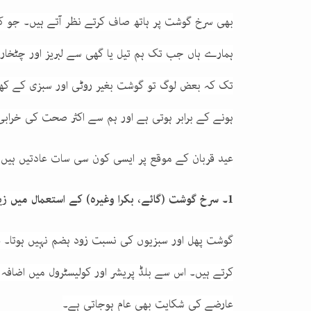
بھی سرخ گوشت پر ہاتھ صاف کرتے نظر آتے ہیں۔ جو 
ہمارے ہاں جب تک ہم تیل یا گھی سے لبریز اور چٹخارے
تک کہ بعض لوگ تو گوشت بغیر روٹی اور سبزی کے کھان
ہونے کے برابر ہوتی ہے اور ہم سے اکثر صحت کی خرابی
عید قربان کے موقع پر ایسی کون سی سات عادتیں ہیں
1۔ سرخ گوشت (گائے، بکرا وغیرہ) کے استعمال میں زیادتی
گوشت پھل اور سبزیوں کی نسبت زود ہضم نہیں ہوتا۔ ع
کرتے ہیں۔ اس سے بلڈ پریشر اور کولیسٹرول میں اضافہ
عارضے کی شکایت بھی عام ہوجاتی ہے۔