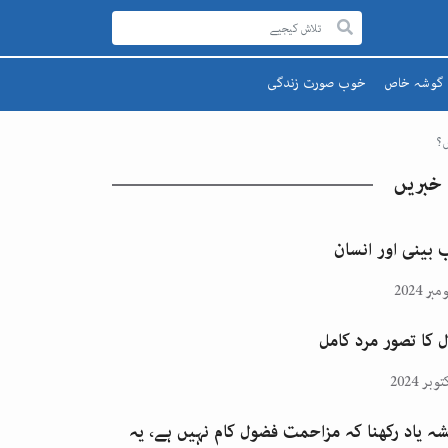
گوشہ خاص
خوب صورت زندگی
رحمۃ للعالمینﷺ
صحت اور تندرستی
قائد اعظم
تعلیم و تربیت
 خبریں
یوم پاکستان
پھول اور تارے
اقبالؒ
 بینی اور انسان
ل کا تصور مرد کامل
ہ یاد رکھنا کہ مزاحمت فضول کام نہیں ہے، یہ