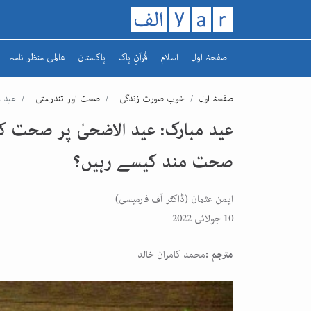
صفحۂ اول
اسلام
قُرآنِ پاک
پاکستان
عالمی منظر نامہ
تاریخ اسلام
سورہ
افغانستان
صفحۂ اول
خوب صورت زندگی
صحت اور تندرستی
عید مبارک
رمضان کریم
سپارہ
مشرق وسطیٰ
یورپ
صحت مند کیسے رہیں؟
ایمن عثمان (ڈاکٹر آف فارمیسی)
10 جولائی 2022
مترجم :
محمد کامران خالد