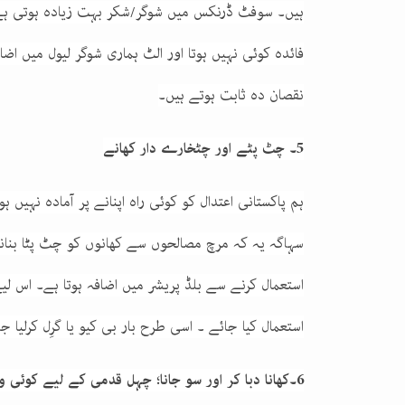
ہیں۔ سوفٹ ڈرنکس میں شوگر/شکر بہت زیادہ ہوتی ہے
فائدہ کوئی نہیں ہوتا اور الٹ ہماری شوگر لیول میں ا
نقصان دہ ثابت ہوتے ہیں۔
5۔ چٹ پٹے اور چٹخارے دار کھانے
ہم پاکستانی اعتدال کو کوئی راہ اپنانے پر آمادہ نہیں
سہاگہ یہ کہ مرچ مصالحوں سے کھانوں کو چٹ پٹا بنا
استعمال کرنے سے بلڈ پریشر میں اضافہ ہوتا ہے۔ اس لی
استعمال کیا جائے ۔ اسی طرح بار بی کیو یا گرِل کرلیا ج
6۔کھانا دبا کر اور سو جانا؛ چہل قدمی کے لیے کوئی وقت نہیں