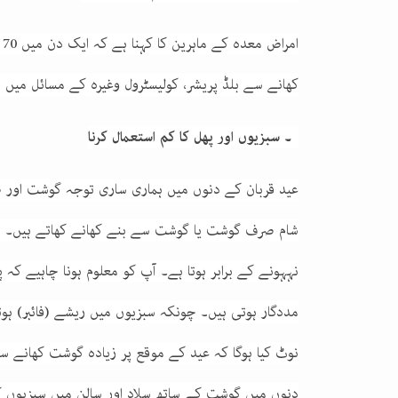
ا
کھانے سے بلڈ پریشر، کولیسٹرول وغیرہ کے مسائل میں ا
2۔ سبزیوں اور پھل کا کم استعمال کرنا
عید قربان کے دنوں میں ہماری ساری توجہ گوشت اور
شام صرف گوشت یا گوشت سے بنے کھانے کھاتے ہیں۔ ج
نہہونے کے برابر ہوتا ہے۔ آپ کو معلوم ہونا چاہیے کہ
مددگار ہوتی ہیں۔ چونکہ سبزیوں میں ریشے (فائبر) ہ
نوٹ کیا ہوگا کہ عید کے موقع پر زیادہ گوشت کھانے سے
دنوں میں گوشت کے ساتھ سلاد اور سالن میں سبزیوں کا