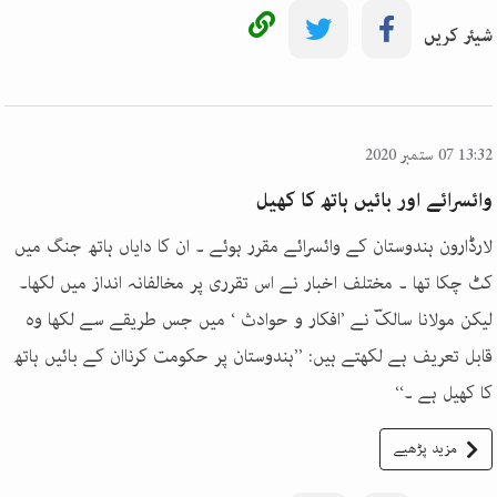
شیئر کریں
13:32 07 ستمبر 2020
وائسرائے اور بائیں ہاتھ کا کھیل
لارڈارون ہندوستان کے وائسرائے مقرر ہوئے ۔ ان کا دایاں ہاتھ جنگ میں
کٹ چکا تھا ۔ مختلف اخبار نے اس تقرری پر مخالفانہ انداز میں لکھا۔
لیکن مولانا سالکؔ نے ’افکار و حوادث ‘ میں جس طریقے سے لکھا وہ
قابل تعریف ہے لکھتے ہیں: ’’ہندوستان پر حکومت کرناان کے بائیں ہاتھ
کا کھیل ہے ۔‘‘
مزید پڑھیے