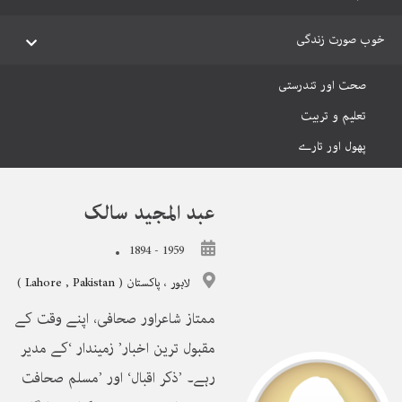
خوب صورت زندگی
صحت اور تندرستی
تعلیم و تربیت
پھول اور تارے
عبد المجید سالک
1894 - 1959
لاہور
،
پاکستان
)
Pakistan
,
Lahore
(
ممتاز شاعراور صحافی، اپنے وقت کے
مقبول ترین اخبار’ زمیندار ‘کے مدیر
رہے۔ ’ذکر اقبال‘ اور ’مسلم صحافت