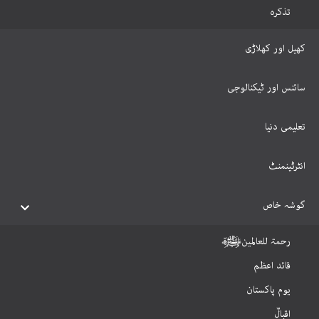
تذکرہ
کھیل اور کھلاڑی
سائنس اور ٹیکنالوجی
تعلیمی دنیا
انٹرٹینمنٹ
گوشہ خاص
رحمۃ للعالمینﷺ
قائد اعظم
یوم پاکستان
اقبالؒ