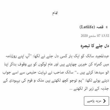
تمام
قصہ (Latiife)
8
13:32 07 ستمبر 2020
دل جلے کا تبصرہ
عبدالمجید سالک کو ایک بار کسی دل جلے نے لکھا: ’’آپ اپنے روزنامہ
میں گمراہ کن خبریں چھاپتے ہیں اور عام لوگوں کو بے وقوف بناکر اپنا
الو سیدھا کرتے ہیں ۔‘‘ سالک صاحب نے نہایت حلیمی سے اسے جواب
دیتے ہوئے لکھا: ’’ہم توجو کچھ لکھتے ہیں ملک و قوم کی بہبودی کے
جذبہ کے زیر اثر لکھتے ...
مزید پڑھیے