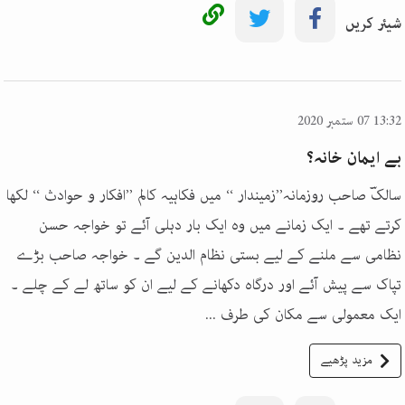
شیئر کریں
13:32 07 ستمبر 2020
بے ایمان خانہ؟
سالکؔ صاحب روزمانہ’’زمیندار ‘‘ میں فکاہیہ کالم ’’افکار و حوادث ‘‘ لکھا
کرتے تھے ۔ ایک زمانے میں وہ ایک بار دہلی آئے تو خواجہ حسن
نظامی سے ملنے کے لیے بستی نظام الدین گے ۔ خواجہ صاحب بڑے
تپاک سے پیش آئے اور درگاہ دکھانے کے لیے ان کو ساتھ لے کے چلے ۔
ایک معمولی سے مکان کی طرف ...
مزید پڑھیے