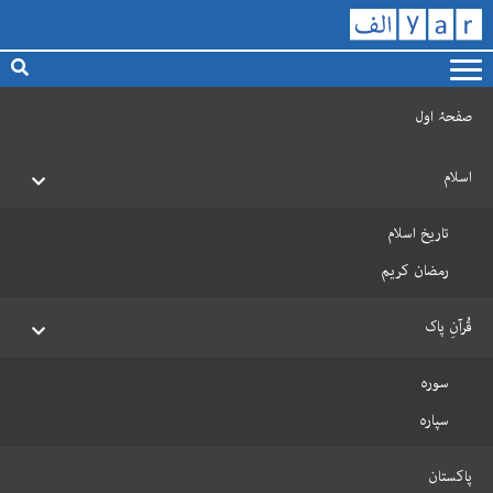
صفحۂ اول
اسلام
تاریخ اسلام
رمضان کریم
قُرآنِ پاک
سورہ
سپارہ
پاکستان