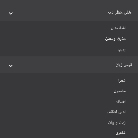
عالمی منظر نامہ
افغانستان
مشرق وسطیٰ
یورپ
قومی زبان
شعرا
مضمون
افسانہ
ادبی لطائف
زبان و بیان
شاعری