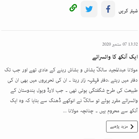
شیئر کریں
13:32 07 ستمبر 2020
ایک آنکھ کا وائسرائے
مولانا عبدالمجید سالکؔ ہشاش و بشاش رہنے کے عادی تھے اور جب تک
دفتر میں رہتے ،دفتر قہقہہ زار رہتا ۔ ان کی تحریروں میں بھی ان کی
طبیعت کی طرح شگفتگی ہوتی تھی ۔ جب لارڈ ویول ہندوستان کے
وائسرائے مقرر ہوئے تو سالکؔ نے انوکھے ڈھنگ سے بتایا کہ وہ ایک
آنکھ سے محروم ہیں ۔ چنانچہ مولانا ...
مزید پڑھیے