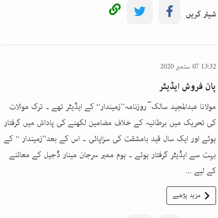
شیئر کریں
13:32 07 ستمبر 2020
پان فروش ایڈیٹر
مولانا عبدالمجید سالک ؔ روزنامہ’’زمیندار‘‘ کے ایڈیٹر تھے ۔ ترک موالات
کی تحریک میں برطانیہ کے خلاف مضامین لکھنے کی پاداش میں گرفتار
ہوئے اور ایک سال قید بامشقت کی سزاپائی ۔ اس کے بعد’’زمیندار ‘‘ کے
بہت سے ایڈیٹر گرفتار ہوئے ۔ ہوم ممبر سرجان مینار ڈجیل کے معائنے
کے لیے ...
مزید پڑھیے