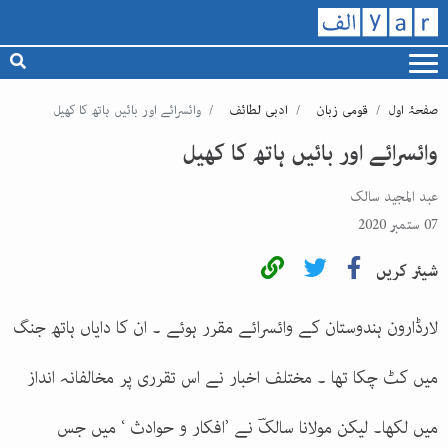
صفحۂ اول
قومی زبان
ادبی لطائف
وائسرائے اور بائیں ہاتھ کا کھیل
وائسرائے اور بائیں ہاتھ کا کھیل
عبد المجید سالک
07 ستمبر 2020
شیئر کریں
لارڈارون ہندوستان کے وائسرائے مقرر ہوئے ۔ ان کا دایاں ہاتھ جنگ
میں کٹ چکا تھا ۔ مختلف اخبار نے اس تقرری پر مخالفانہ انداز
میں لکھا۔ لیکن مولانا سالکؔ نے ’افکار و حوادث ‘ میں جس