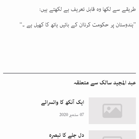
طریقے سے لکھا وہ قابل تعریف ہے لکھتے ہیں:
’’ہندوستان پر حکومت کرناان کے بائیں ہاتھ کا کھیل ہے ۔‘‘
عبد المجید سالک
سے متعلقہ
ایک آنکھ کا وائسرائے
07 ستمبر 2020
دل جلے کا تبصرہ