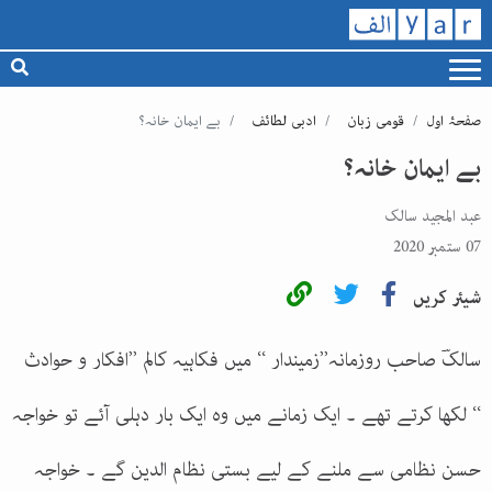
صفحۂ اول
قومی زبان
ادبی لطائف
بے ایمان خانہ؟
بے ایمان خانہ؟
عبد المجید سالک
07 ستمبر 2020
شیئر کریں
سالکؔ صاحب روزمانہ’’زمیندار ‘‘ میں فکاہیہ کالم ’’افکار و حوادث
‘‘ لکھا کرتے تھے ۔ ایک زمانے میں وہ ایک بار دہلی آئے تو خواجہ
حسن نظامی سے ملنے کے لیے بستی نظام الدین گے ۔ خواجہ