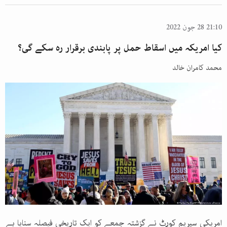
21:10 28 جون 2022
کیا امریکہ میں اسقاط حمل پر پابندی برقرار رہ سکے گی؟
محمد کامران خالد
امریکی سپریم کورٹ نے گزشتہ جمعے کو ایک تاریخی فیصلہ سنایا ہے