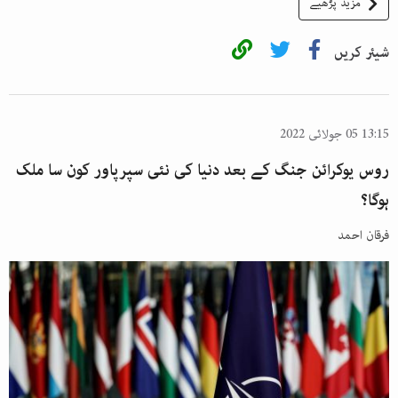
مزید پڑھیے
شیئر کریں
13:15 05 جولائی 2022
روس یوکرائن جنگ کے بعد دنیا کی نئی سپرپاور کون سا ملک
ہوگا؟
فرقان احمد