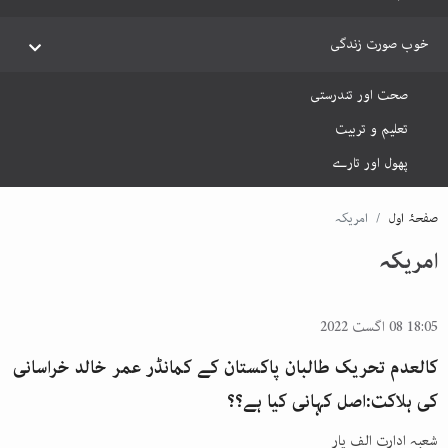
خوب صورت زندگی
صحت اور تندرستی
تعلیم و تربیت
پھول اور تارے
صفحۂ اول
امریکہ
امریکہ
18:05 08 اگست 2022
کالعدم تحریک طالبان پاکستان کے کمانڈر عمر خالد خراسانی
کی ہلاکت:اصل کہانی کیا ہے؟؟
شعبہ ادارت الف یار