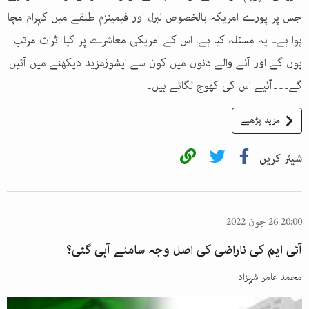
جس پر پورے امریکہ بالخصوص لبرل اور فیمینزم طبقے میں کہرام مچا
ہوا ہے۔ یہ مسئلہ کیا ہے، اس کے امریکی معاشرے پر کیا اثرات مرتب
ہوں گے اور آنے والے دنوں میں کون سے ایشوزمزید دیکھنے میں آئیں
گے۔۔۔آئیے اس کی کھوج لگاتے ہیں۔
مزید پڑھیے
شیئر کریں
20:00 26 جون 2022
آئی ایم کی ناراضی کی اصل وجہ سامنے آہی گئی؟
محمد عامر شہزاد