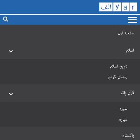
صفحۂ اول
اسلام
تاریخ اسلام
رمضان کریم
قُرآنِ پاک
سورہ
سپارہ
پاکستان