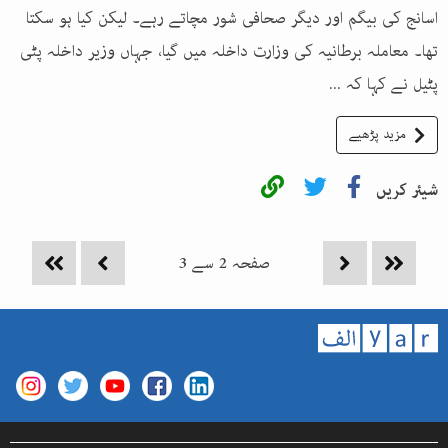
اسانج کی بیگم اور دیگر صحافی شور مچاتے رہے۔ لیکن کیا ہو سکتا
تھا۔ معاملہ برطانیہ کی وزارت داخلہ میں گیا، جہاں وزیر داخلہ پٹی
پٹیل نے کہا کہ ...
مزید پڑھیے
شیئر کریں
صفحہ
2
سے
3