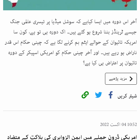
آخر اس دورہ میں ایسا کیاہے کہ سوشل میڈیا پر تیسری عالمی جنگ
جیسے ٹرینڈز بننا شروع ہو گئے ہیں۔ اک دورہ ہی تو ہے، کون سا
امریکہ تائیوان کے حوالے ایٹم بم کرنے لگا ہے کہ چینی حکام اس قدر
ناراض ہو رہے ہیں۔ اور آخر چینی حکام کو امریکی اسپیکر کے دورہ
تائیوان پر اعتراض ہی کیا ہے؟
مزید پڑھیے
شیئر کریں
10:52 04 اگست 2022
امریکی ڈرون حملے میں ایمن الزواہری کی ہلاکت کے متضاد