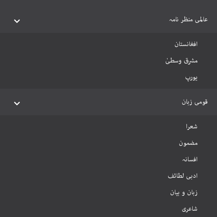
عالمی منظر نامہ
افغانستان
مشرق وسطیٰ
یورپ
قومی زبان
شعرا
مضمون
افسانہ
ادبی لطائف
زبان و بیان
شاعری