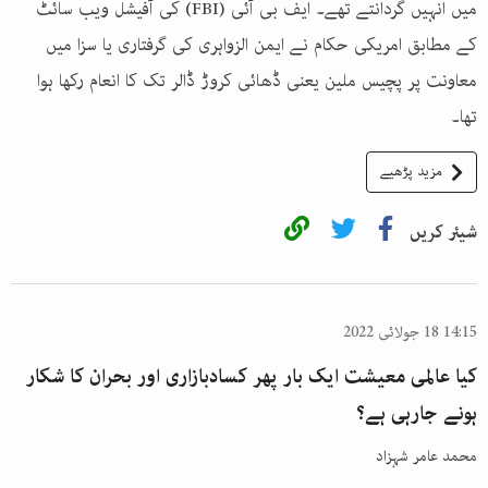
میں انہیں گردانتے تھے۔ ایف بی آئی (FBI) کی آفیشل ویب سائٹ
کے مطابق امریکی حکام نے ایمن الزواہری کی گرفتاری یا سزا میں
معاونت پر پچیس ملین یعنی ڈھائی کروڑ ڈالر تک کا انعام رکھا ہوا
تھا۔
مزید پڑھیے
شیئر کریں
14:15 18 جولائی 2022
کیا عالمی معیشت ایک بار پھر کسادبازاری اور بحران کا شکار
ہونے جارہی ہے؟
محمد عامر شہزاد