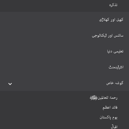
تذکرہ
کھیل اور کھلاڑی
سائنس اور ٹیکنالوجی
تعلیمی دنیا
انٹرٹینمنٹ
گوشہ خاص
رحمۃ للعالمینﷺ
قائد اعظم
یوم پاکستان
اقبالؒ