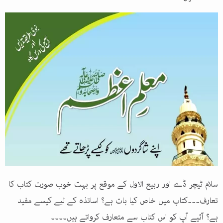
سلام ٹیچر ڈے اور ربیع الاول کے موقع پر بہت خوب صورت کتاب کا
تعارف۔۔۔کتاب میں خاص کیا بات ہے؟ اساتذہ کے لیے کیسے مفید
ہے؟ آئیے آپ کو اس کتاب سے متعارف کرواتے ہیں۔۔۔۔