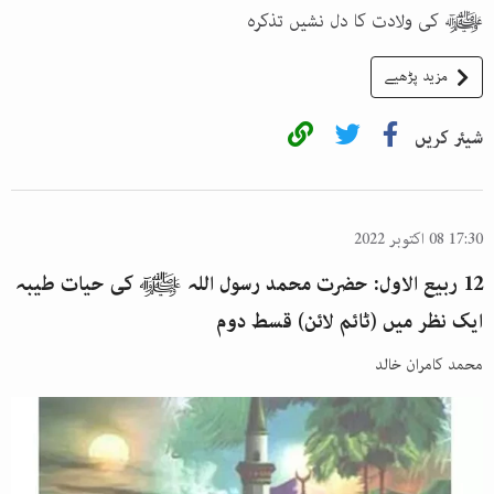
ﷺ کی ولادت کا دل نشیں تذکرہ
مزید پڑھیے
شیئر کریں
17:30 08 اکتوبر 2022
12 ربیع الاول: حضرت محمد رسول اللہ ﷺ کی حیات طیبہ
ایک نظر میں (ٹائم لائن) قسط دوم
محمد کامران خالد