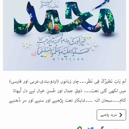
لَم یَاتِ نَظیرُکَ فِی نَظَر۔۔۔چار زبانوں (اردو،ہندی،عربی اور فارسی)
میں لکھی گئی نعت۔۔۔ ذوقِ جمال اور حُسنِ خیال لیے دل لُبھاتا
کلام۔۔۔سبحان اللہ ۔۔۔شاہکار نعت پڑھیے اور سنیے اور سر دُھنیے
مزید پڑھیے