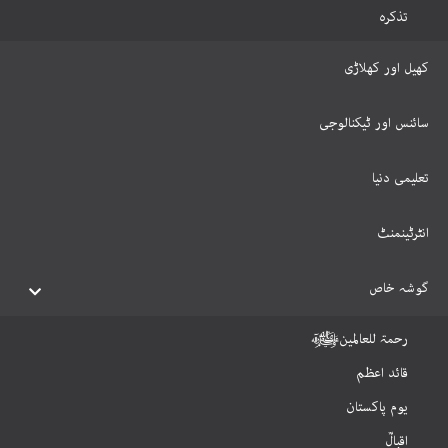
تذکرہ
کھیل اور کھلاڑی
سائنس اور ٹیکنالوجی
تعلیمی دنیا
انٹرٹینمنٹ
گوشہ خاص
رحمۃ للعالمینﷺ
قائد اعظم
یوم پاکستان
اقبالؒ