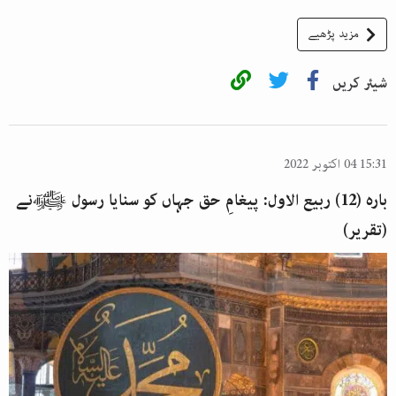
مزید پڑھیے
شیئر کریں
15:31 04 اکتوبر 2022
بارہ (12) ربیع الاول: پیغامِ حق جہاں کو سنایا رسول ﷺنے
(تقریر)