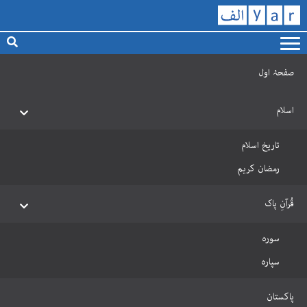
صفحۂ اول
اسلام
تاریخ اسلام
رمضان کریم
قُرآنِ پاک
سورہ
سپارہ
پاکستان