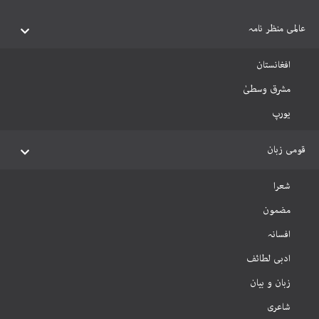
عالمی منظر نامہ
افغانستان
مشرق وسطیٰ
یورپ
قومی زبان
شعرا
مضمون
افسانہ
ادبی لطائف
زبان و بیان
شاعری