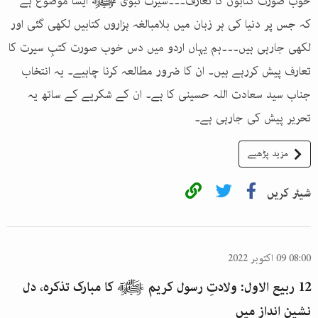
خوب صورت کتابوں کا تعارف۔۔۔سیرت نبوی ﷺ ایسا موضوع ہے
کہ جس پر دنیا کی ہر زبان میں بلامبالغہ ہزاروں کتابیں لکھی گئی اور
لکھی جارہی ہیں۔۔۔ہم یہاں اردو میں دس خوب صورت کتبِ سیرت کا
تعارف پیش کررہے ہیں۔ ان کا ضرور مطالعہ کرنا چاہیے۔ یہ انتخاب
جناب سید سعادت اللہ حسینی کا ہے۔ ان کے شکریے کے ساتھ یہ
تحریر پیش کی جارہی ہے۔
مزید پڑھیے
شیئر کریں
08:00 09 اکتوبر 2022
12 ربیع الاول: ولادتِ رسول کریم ﷺ کا مبارک تذکرہ، دل
نشین انداز میں