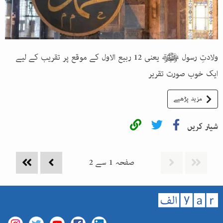
ولادتِ رسول ﷺ یعنی 12 ربیع الاول کے موقع پر تقریب کے لیے
ایک خوب صورت تقریر
مزید پڑھیے
شیئر کریں
صفحہ
1
سے
2