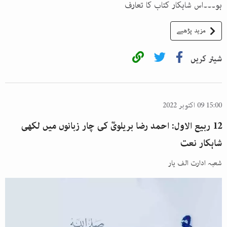
ہو۔۔۔اس شاہکار کتاب کا تعارف
مزید پڑھیے
شیئر کریں
15:00 09 اکتوبر 2022
12 ربیع الاول: احمد رضا بریلویؒ کی چار زبانوں میں لکھی
شاہکار نعت
شعبہ ادارت الف یار