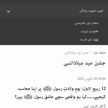
خوب صورت زندگی
صحت اور تندرستی
تعلیم و تربیت
پھول اور تارے
صفحۂ اول
جشن عید میلادالنبی
جشن عید میلادالنبی
20:00 09 اکتوبر 2022
12 ربیع الاول: یومِ ولادتِ رسول ﷺ پر اپنا محاسبہ
کیجیے۔۔۔کیا ہم واقعی سچے عاشق رسول ﷺ ہیں؟
ڈاکٹر کامران امین