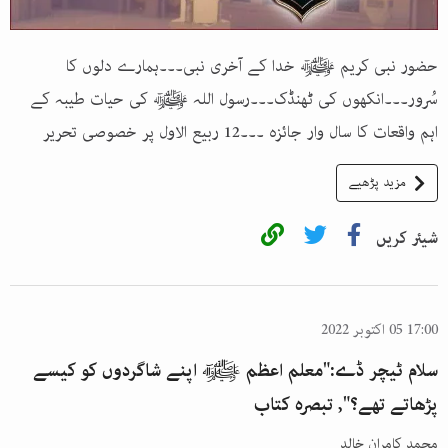
حضور نبی کریم ﷺ خدا کے آخری نبی۔۔۔ہمارے دلوں کا
سُرور۔۔۔انکھوں کی ٹھنڈک۔۔۔رسول اللہ ﷺ کی حیات طیبہ کے
اہم واقعات کا سال وار جائزہ ۔۔۔12 ربیع الاول پر خصوصی تحریر
مزید پڑھیے
شیئر کریں
17:00 05 اکتوبر 2022
سلام ٹیچر ڈے:"معلم اعظم ﷺ اپنے شاگردوں کو کیسے
پڑھاتے تھے؟", تبصرہ کتاب
محمد کامران خالد