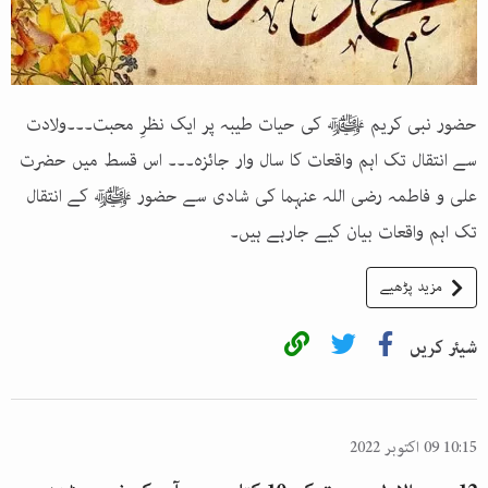
حضور نبی کریم ﷺ کی حیات طیبہ پر ایک نظرِ محبت۔۔۔ولادت
سے انتقال تک اہم واقعات کا سال وار جائزہ۔۔۔ اس قسط میں حضرت
علی و فاطمہ رضی اللہ عنہما کی شادی سے حضور ﷺ کے انتقال
تک اہم واقعات بیان کیے جارہے ہیں۔
مزید پڑھیے
شیئر کریں
10:15 09 اکتوبر 2022