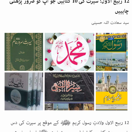
12 ربیع الاول: سیرت کی 10 کتابیں جو آپ کو ضرور پڑھنی
چاہییں
سید سعادت اللہ حسینی
12 ربیع الاول ولادتِ رسول کریم ﷺ کے موقع پر سیرت کی دس