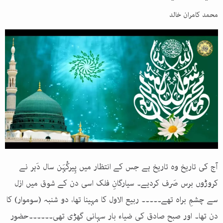
محمد کامران خالد
آج کی تاریخ وہ تاریخ ہے جس کے انتظار میں پِیرکُہَن سال دَہر نے
کروڑوں برس صَرف کردیے۔ سیارگانِ فلک اسی دن کے شوق میں ازل
سے چشمِ براہ تھے۔۔۔۔۔ ربیع الاول کا مہینا تھا، دو شنبہ (سوموار) کا
دن تھا۔ اور صبح صادق کی ضیاء بار سہانی گھڑی تھی۔۔۔۔۔۔حضور