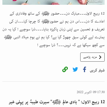
12 ربیع الاول۔۔۔مبارک دن۔۔۔حضور ﷺ کے ساتھ وفاداری کے
اعادے کا دن۔۔۔اس دن ہم نے حضورﷺ کا چرچا کیا۔۔۔ان کی
تعریف و تحسین سے اپنی زبان پاکیزہ بنایا۔۔۔۔ذرا سوچیے ! کیا یہ دن
ہمارے لیے کوئی سبق چھوڑ گیا ہے؟ کیا ہم نے ہوم میلاد النبی ﷺ
سے کچھ سیکھا ہے کہ نہیں۔۔۔؟ ذرا سوچیے !
مزید پڑھیے
شیئر کریں
17:30 09 اکتوبر 2022
12 ربیع الاول: " ہادی عالم ﷺ" سیرت طیبہؐ پر پہلی غیر