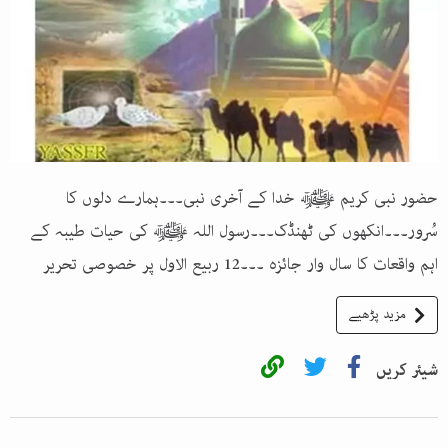
حضور نبی کریم ﷺ خدا کے آخری نبی۔۔۔ہمارے دلوں کا
سُرور۔۔۔انکھوں کی ٹھنڈک۔۔۔رسول اللہ ﷺ کی حیات طیبہ کے
اہم واقعات کا سال وار جائزہ ۔۔۔12 ربیع الاول پر خصوصی تحریر
مزید پڑھیے
شیئر کریں