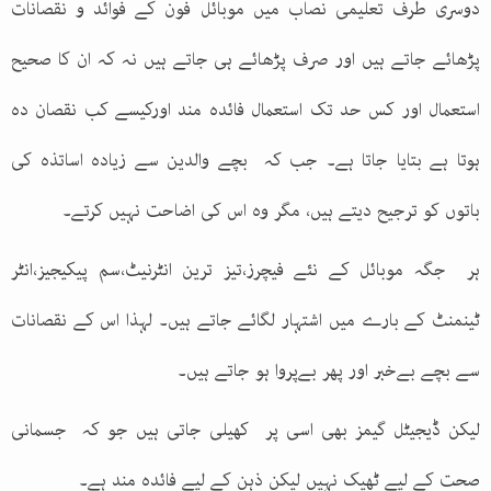
دوسری طرف تعلیمی نصاب میں موبائل فون کے فوائد و نقصانات
پڑھائے جاتے ہیں اور صرف پڑھائے ہی جاتے ہیں نہ کہ ان کا صحیح
استعمال اور کس حد تک استعمال فائدہ مند اورکیسے کب نقصان دہ
ہوتا ہے بتایا جاتا ہے۔ جب کہ بچے والدین سے زیادہ اساتذہ کی
باتوں کو ترجیح دیتے ہیں، مگر وہ اس کی اضاحت نہیں کرتے۔
ہر جگہ موبائل کے نئے فیچرز،تیز ترین انٹرنیٹ،سم پیکیجیز،انٹر
ٹینمنٹ کے بارے میں اشتہار لگائے جاتے ہیں۔ لہذا اس کے نقصانات
سے بچے بےخبر اور پھر بےپروا ہو جاتے ہیں۔
لیکن ڈیجیٹل گیمز بھی اسی پر کھیلی جاتی ہیں جو کہ جسمانی
صحت کے لیے ٹھیک نہیں لیکن ذہن کے لیے فائدہ مند ہے۔