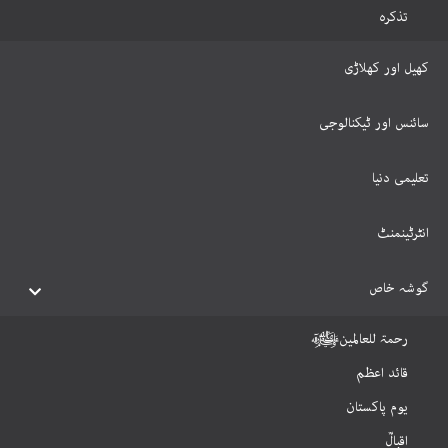
تذکرہ
کھیل اور کھلاڑی
سائنس اور ٹیکنالوجی
تعلیمی دنیا
انٹرٹینمنٹ
گوشہ خاص
رحمۃ للعالمینﷺ
قائد اعظم
یوم پاکستان
اقبالؒ