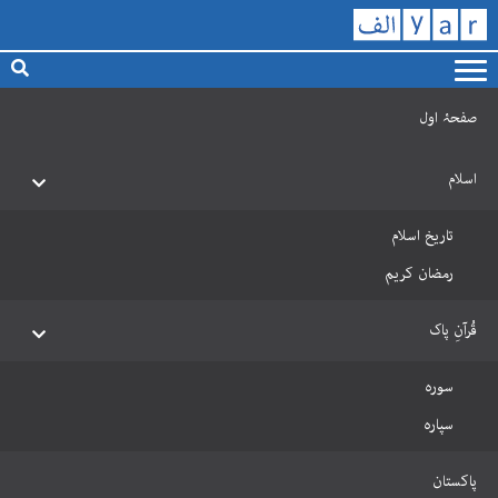
صفحۂ اول
اسلام
تاریخ اسلام
رمضان کریم
قُرآنِ پاک
سورہ
سپارہ
پاکستان