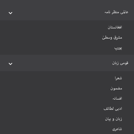
عالمی منظر نامہ
افغانستان
مشرق وسطیٰ
یورپ
قومی زبان
شعرا
مضمون
افسانہ
ادبی لطائف
زبان و بیان
شاعری