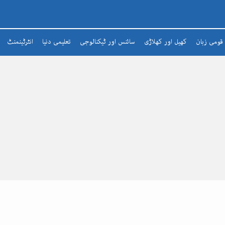
قومی زبان
کھیل اور کھلاڑی
سائنس اور ٹیکنالوجی
تعلیمی دنیا
انٹرٹینمنٹ
شعرا
مضمون
افسانہ
ادبی لطائف
زبان و بیان
شاعری
تذکرہ