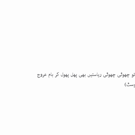
وتو چھوٹی چھوٹی ریاستیں بھی پھل پھول کر بام عروج
لوسٹ)