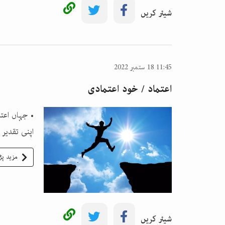
شیئر کریں
11:45 18 ستمبر 2022
اعتماد / خود اعتمادی
• جہاں اعت
اپنی تقدیر
مزید پڑ
شیئر کریں