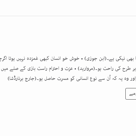
ہونا بھی نیکی ہے۔(ابن جوزی) • خوش خو انسان کبھی غمزدہ نہیں ہوتا اگ
 ہر طرح کی راحت ہو۔(مروارید) • عزت و احترام راست بازی کے صلے می
ور وہ یہ کہ اُن سے نوع انسانی کو مسرت حاصل ہو۔(جارج برنارڈشا)
ھیے