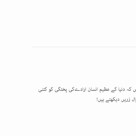
یں کہ دنیا کے عظیم انسان ارادےکی پختگی کو کتنی
ل زریں دیکھتے ہیں!