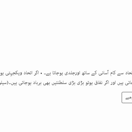
اتحاد سے کام آسانی کے ساتھ اورجلدی ہوجاتا ہے۔ • اگر اتحاد ویکجہتی ہ
تی ہیں اور اگر نفاق ہوتو بڑی بڑی سلطنتیں بھی برباد ہوجاتی ہیں۔(سی
ھیے