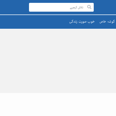
گوشہ خاص
خوب صورت زندگی
رحمۃ للعالمینﷺ
صحت اور تندرستی
قائد اعظم
تعلیم و تربیت
یوم پاکستان
پھول اور تارے
اقبالؒ