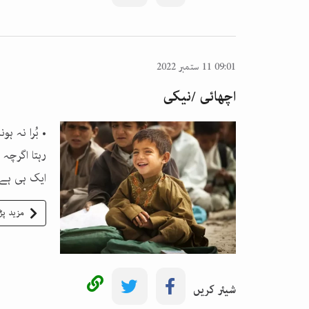
09:01 11 ستمبر 2022
اچھائی /نیکی
• بُرا نہ 
رہتا اگرچہ
ایک ہی ہےا
مزید پڑ
شیئر کریں