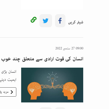
شیئر کریں
09:00 27 ستمبر 2022
انسان کی قوت ارادی سے متعلق چند خوب ص
انسان بڑی 
اہمیت دیتے
مزید پڑ