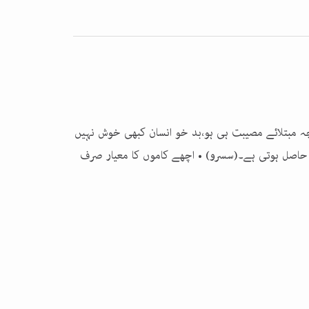
رچہ مبتلائے مصیبت ہی ہو،بد خو انسان کبھی خوش نہیں
ں حاصل ہوتی ہے۔(سسرو) • اچھے کاموں کا معیار صرف