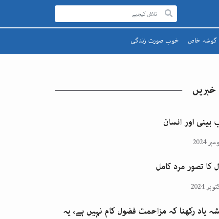
گوشہ خاص
خوب صورت زندگی
رحمۃ للعالمینﷺ
صحت اور تندرستی
قائد اعظم
تعلیم و تربیت
 خبریں
یوم پاکستان
پھول اور تارے
اقبالؒ
 بینی اور انسان
ل کا تصور مرد کامل
ہ یاد رکھنا کہ مزاحمت فضول کام نہیں ہے، یہ