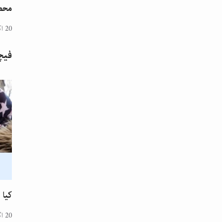
محض
20 اکتوبر 2024
فیچ
کیا 
20 اگست 2024