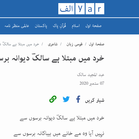
صفحۂ اول
اسلام
قُرآنِ پاک
پاکستان
عالمی منظر نامہ
تاریخ اسلام
سورہ
افغانستان
صفحۂ اول
قومی زبان
شاعری
خرد میں مبتلا ہے سالکؔ د
رمضان کریم
سپارہ
مشرق وسطیٰ
خرد میں مبتلا ہے سالکؔ دیوانہ ب
یورپ
عبد المجید سالک
07 ستمبر 2020
شیئر کریں
خرد میں مبتلا ہے سالکؔ دیوانہ برسوں سے
نہیں آیا وہ مے خانے میں بیباکانہ برسوں سے