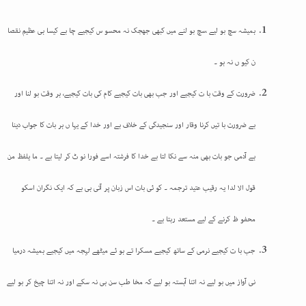
ہمیشہ سچ بو لیے ،سچ بو لنے میں کبھی جھجک نہ محسو س کیجیے چا ہے کیسا ہی عظیم نقصا
ن کیو ں نہ ہو ۔
ضرورت کے وقت با ت کیجیے اور جب بھی بات کیجیے کام کی بات کیجیے، ہر وقت بو لنا اور
بے ضرورت با تیں کرنا وقار اور سنجیدگی کے خلاف ہے اور خدا کے یہا ں ہر بات کا جواب دینا
ہے آدمی جو بات بھی منہ سے نکا لتا ہے خدا کا فرشتہ اسے فورا نو ٹ کر لیتا ہے ۔
ما یلفظ من
قول الا لدا یہ رقیب عتید
ترجمہ ۔ کو ئی بات اس زبان پر آتی ہی ہے کہ ایک نگران اسکو
محفو ظ کرنے کے لیے مستعد رہتا ہے ۔
جب با ت کیجیے نرمی کے ساتھ کیجیے مسکرا تے ہو ئے میٹھے لہجہ میں کیجیے ہمیشہ درمیا
نی آواز میں بو لیے نہ اتنا آہستہ بو لیے کہ مخا طب سن ہی نہ سکے اور نہ اتنا چیخ کر بو لیے