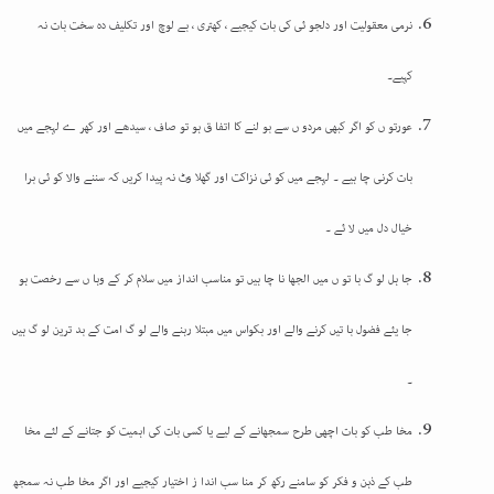
نرمی معقولیت اور دلجو ئی کی بات کیجیے ، کھتری ، بے لوچ اور تکلیف دہ سخت بات نہ
کہیے۔
عورتو ں کو اگر کبھی مردو ں سے بو لنے کا اتفا ق ہو تو صاف ، سیدھے اور کھر ے لہجے میں
بات کرنی چا ہیے ۔ لہجے میں کو ئی نزاکت اور گھلا وٹ نہ پیدا کریں کہ سننے والا کو ئی برا
خیال دل میں لا ئے ۔
جا ہل لو گ با تو ں میں الجھا نا چا ہیں تو مناسب انداز میں سلام کر کے وہا ں سے رخصت ہو
جا یئے فضول با تیں کرنے والے اور بکواس میں مبتلا رہنے والے لو گ امت کے بد ترین لو گ ہیں
۔
مخا طب کو بات اچھی طرح سمجھانے کے لیے یا کسی بات کی اہمیت کو جتانے کے لئے مخا
طب کے ذہن و فکر کو سامنے رکھ کر منا سب اندا ز اختیار کیجیے اور اگر مخا طب نہ سمجھ