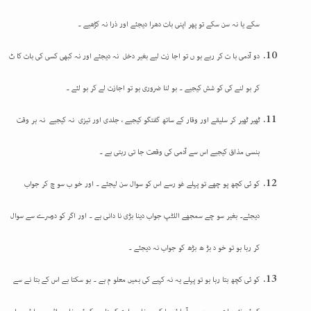
سکے یا نہ سن سکے تو پھر اپنی بات دھرا دیجئے اور ذرا نہ کڑھیے ۔
دو آدمی با ت کر رہے ہو ں تو اجا زت لیے بغیر دخل نہ دیجئے اور نہ کبھی کسی کی بات کا ٹ
کر بو لنے کی کو شش کیجیے ۔ بو لنا ضروری ہو تو اجازت لے کر بو لئے ۔
ٹھیر ٹھیر کر سلیقے اور وقار کے ساتھ گفتگو کیجیے ، جلدی اور تیزی نہ کیجیے نہ ہر وقت
ہنسی مذاق کیجیے اس سے آدمی کی وقعت جا تی رہتی ہے ۔
کو ئی کچھ پو چھے تو پہلے غو رسے اس کو سوال سن لیجئے ۔ اور خو ب سو چ کر جواب
دیجئے۔ بغیر سو چے سمجھے اللٹپ جواب دینا بڑی نا دانی ہے ۔ اور اگر کو دوسرے سے سوال
کر رہا ہو تو خو د بڑ ھ بڑھ کو جواب نہ دیجئے ۔
کو ئی کچھ بتا رہا ہو تو پہلے یہ نہ کہیے کی ہمیں معلو م ہے ۔ ہو سکتا ہے اس کے بتا نے سے