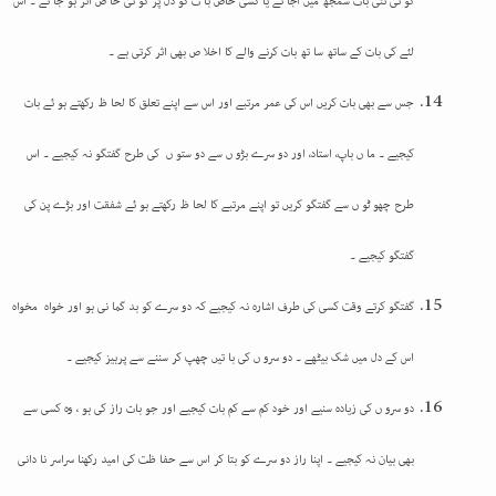
کو ئی نئی بات سمجھ میں آجا ئے یا کسی خاص با ت کو دل پر کو ئی خا ص اثر ہو جا ئے ۔ اس
لئے کی بات کے ساتھ سا تھ بات کرنے والے کا اخلا ص بھی اثر کرتی ہے ۔
جس سے بھی بات کریں اس کی عمر مرتبے اور اس سے اپنے تعلق کا لحا ظ رکھتے ہو ئے بات
کیجیے ۔ ما ں باپ، استاد، اور دو سرے بڑو ں سے دو ستو ں کی طرح گفتگو نہ کیجیے ۔ اس
طرح چھو ٹو ں سے گفتگو کریں تو اپنے مرتبے کا لحا ظ رکھتے ہو ئے شفقت اور بڑے پن کی
گفتگو کیجیے ۔
گفتگو کرتے وقت کسی کی طرف اشارہ نہ کیجیے کہ دو سرے کو بد گما نی ہو اور خواہ مخواہ
اس کے دل میں شک بیٹھے ۔ دو سرو ں کی با تیں چھپ کر سننے سے پرہیز کیجیے ۔
دو سرو ں کی زیادہ سنیے اور خود کم سے کم بات کیجیے اور جو بات راز کی ہو ، وہ کسی سے
بھی بیان نہ کیجیے ۔ اپنا راز دو سرے کو بتا کر اس سے حفا ظت کی امید رکھنا سراسر نا دانی