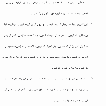
کہ مخاطب پر رعب جما نے کا خطرہ ہو نے لگے۔ قرآن شریف میں ہے
ا
ن انکرالاصوات لمو ت
الحمیر
ترجمہ۔ سب سے زیادہ کریہہ اور نا گوار آواز گدھے کی ہے ۔
کبھی کسی بر ی بات سے زبان گندی نہ کیجیے۔ دو سرو ں کی برا ئی نہ کیجیے ۔چغلی نہ کھا
ئیے شکایتیں نہ کیجیے۔ دو سرو ں کی نقلیں نہ اتاریے ۔جھو ٹا وعدہ نہ کیجیے ۔کسی کی ہسی
نہ اڑا یئے اپنی بڑا ئی نہ جتا ئیے۔ اپنی تعریف نہ کیجیے ۔کٹ حجتی نہ کیجیے، منہ دیکھی
بات بھی نہ کیجیے ۔ فقرے نہ کسیے ۔کسی پر طنز نہ نہ کیجیے ۔ کسی کو ذلت کے نام سے نہ
پکار ئیے ۔ بات بات پر قسم نہ کھا ئیے ۔
ہمیشہ انصاف کی بات کیجیے ، چاہے اس میں اپنا یا اپنے کسی دوست اور رشتہ دار کا نقصان
ہی کیو ں نہ ہو ۔
واذقلتم فا عدلو ولو کا ن ذا قربی ۔
اور جب زبان سے کچھ کہو تو انصاف کی
بات کہو چا ہے وہ تمہارا رشتہ دارہی ہو۔