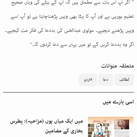
’’ اگر آپ اس بات سے مطمئن ہیں کہ آپ کے بیٹے کی وہاں صحیح
تعلیم ہورہی ہے اور آپ کا بیٹا بھی وہیں پڑھناچاہتا ہے تو آپ اسے
وہیں پڑھنے دیجیے۔ مولوی عبدالغنی کی بددعا کی فکر مت کیجیے۔
اگر وہ بددعا کریں گے تو میں یہاں سے دعا کردوں گا۔‘‘
متعلقہ عنوانات
لطائف
دعا
#اردو
اسی بارے میں
میں ایک میاں ہوں (مزاحیہ): پطرس
بخاری کے مضامین