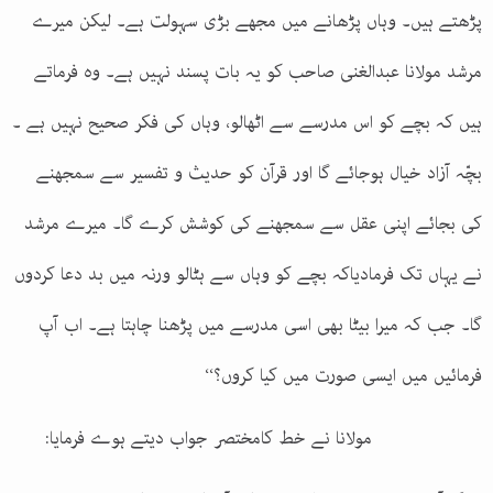
پڑھتے ہیں۔ وہاں پڑھانے میں مجھے بڑی سہولت ہے۔ لیکن میرے
مرشد مولانا عبدالغنی صاحب کو یہ بات پسند نہیں ہے۔ وہ فرماتے
ہیں کہ بچے کو اس مدرسے سے اٹھالو، وہاں کی فکر صحیح نہیں ہے ۔
بچّہ آزاد خیال ہوجائے گا اور قرآن کو حدیث و تفسیر سے سمجھنے
کی بجائے اپنی عقل سے سمجھنے کی کوشش کرے گا۔ میرے مرشد
نے یہاں تک فرمادیاکہ بچے کو وہاں سے ہٹالو ورنہ میں بد دعا کردوں
گا۔ جب کہ میرا بیٹا بھی اسی مدرسے میں پڑھنا چاہتا ہے۔ اب آپ
فرمائیں میں ایسی صورت میں کیا کروں؟‘‘
مولانا نے خط کامختصر جواب دیتے ہوے فرمایا: