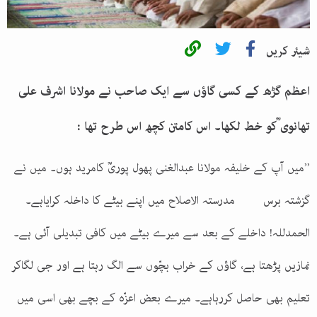
شیئر کریں
اعظم گڑھ کے کسی گا
ؤ
ں سے ایک صاحب نے مولانا اشرف علی
تھانوی ؒکو خط لکھا۔ اس کامتن کچھ اس طرح تھا :
’’میں آپ کے خلیفہ مولانا عبدالغنی پھول پوریؒ کامرید ہوں۔ میں نے
گزشتہ برس مدرستہ الاصلاح میں اپنے بیٹے کا داخلہ کرایاہے۔
الحمدللہ! داخلے کے بعد سے میرے بیٹے میں کافی تبدیلی آئی ہے۔
نمازیں پڑھتا ہے، گاؤں کے خراب بچّوں سے الگ رہتا ہے اور جی لگاکر
تعلیم بھی حاصل کررہاہے۔ میرے بعض اعزّہ کے بچے بھی اسی میں