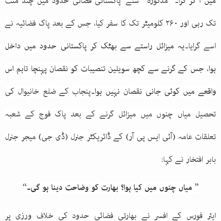
میں آ کر گرا۔
مذکورہ ’شئے‘ پاکستانی فضائی حدود میں چند منٹ
تک رہی اور ۲۶۰ کلومیٹر تک کا سفر کیا، جس کے بعد پاک فضائیہ نے
اسے گرایا۔
یہ میزائل راستے سے بھٹک کر پاکستانی حدود میں داخل
ہوا، جس کے گرنے سے کچھ سویلین تنصیبات کو نقصان پہنچا تاہم اس
واقعے میں کوئی جانی نقصان نہیں ہوا
۔
پنجاب کے ضلع خانیوال کی
تحصیل میاں چنوں میں میزائل گرنے کے بعد پاک فوج کے شعبہ
تعلقات عامہ (آئی ایس پی آر) کے ڈائریکٹر جنرل (ڈی جی) میجر جنرل
بابر افتخار نے کہا:
” میاں چنوں میں کیا ہوا؟ بھارت کو وضاحت دینا ہو گی۔“
ایئر فورس کے افسر نے بھارتی فضائی حدود کی خلاف ورزی پر