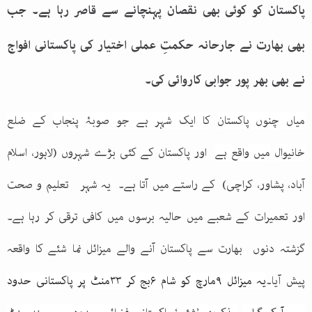
پاکستان کو کوئی بھی نقصان پہنچانے سے قاصر رہا ہے۔ جب
بھی بھارت نے جارحانہ حکمتِ عملی اختیار کی پاکستانی افواج
نے بھی بھر پور جوابی کاروائی کی۔
مياں چنوں
پاکستان
کا ایک شہر ہے جو
صوبۂ پنجاب
کے
ضلع
خانیوال
میں واقع ہے
اور پاکستان کے کئی بڑے شہروں (
لاہور
،
اسلام
آباد
،
پشاور
،
کراچی
) کے راستے میں آتا ہے۔ یہ شہر تعلیم و صحت
اور تعمیرات کے شعبے میں حالیہ برسوں میں کافی ترقی کر رہا ہے۔
گزشتہ دنوں بھارت سے پاکستان آنے والے میزائل نما شئے کا واقعہ
پیش آیا۔
یہ میزائل ۹مارچ کو شام ۶بج کر ۳۳منٹ پر پاکستانی حدود