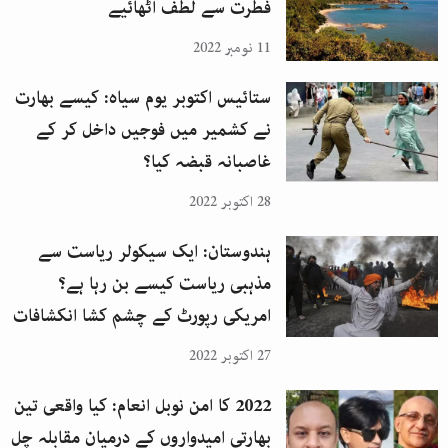
فطرت سے لطف اٹھائیے
11 نومبر 2022
ستائیس اکتوبر یوم سیاہ: کیسے بھارت
نے کشمیر میں فوجیں داخل کر کے
غاصبانہ قبضہ کیا؟
28 اکتوبر 2022
ہندوستان: ایک سیکولر ریاست سے
مذہبی ریاست کیسے بن رہا ہے؟
امریکی رپورٹ کے چشم کشا انکشافات
27 اکتوبر 2022
2022 کا امن نوبل انعام: کیا واقعی تین
بھارتی امیدواروں کے درمیان مقابلہ چل