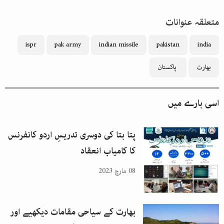
متعلقہ عنوانات
ispr
pak army
indian missile
pakistan
india
بھارت
پاکستان
اسی بارے میں
پتا بتا کی دوسری تدریسِ اردو کانفرنس
کا کامیاب انعقاد
08 مارچ 2023
بھارت کے سیاحی مقامات دیکھیے اور