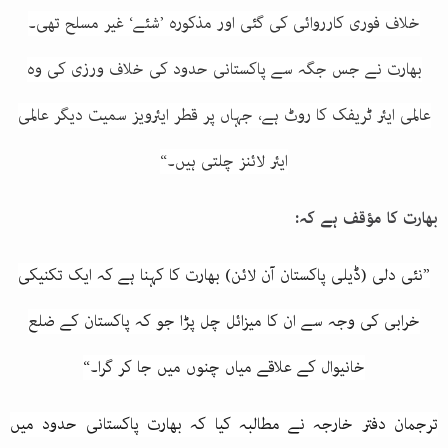
خلاف فوری کارروائی کی گئی اور مذکورہ ’شئے‘ غیر مسلح تھی۔
بھارت نے جس جگہ سے پاکستانی حدود کی خلاف ورزی کی وہ
عالمی ایئر ٹریفک کا روٹ ہے، جہاں پر قطر ایئرویز سمیت دیگر عالمی
ایئر لائنز چلتی ہیں۔“
بھارت کا مؤقف ہے کہ:
”نئی دلی (ڈیلی پاکستان آن لائن) بھارت کا کہنا ہے کہ ایک تکنیکی
خرابی کی وجہ سے ان کا میزائل چل پڑا جو کہ پاکستان کے ضلع
خانیوال کے علاقے میاں چنوں میں جا کر گرا۔“
ترجمان دفتر خارجہ نے مطالبہ کیا کہ بھارت پاکستانی حدود میں