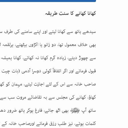
کھانا کھانے کا سنت طریقہ
سیدھے ہاتھ سے کھانا لیتے اور اپنے سامنے کی طرف سے ل
بھی خلاف معمول تھا، دو زانو یا اکڑوں بیٹھتے، ہرلقمہ 
سے چھوڑ دیتے، زیادہ گرم کھانا نہ کھاتے، کھانا ہمیشہ
قبول فرماتے اور اگر اتفاقاً کوئی دوسرا آدمی (بات چی
صاحب خانہ سے اس کے لئے اجازت لیتے، مہمان کو کھان
کھاؤ، کھانے کی مجلس سے بہ تقاضائے مروت سب سے آخ
ساتھ آپ ﷺ بھی اٹھ جاتے، فارغ ہوکر ہاتھ ضرور دھو
کلمات ہوتے، نیز طلب رزق فرماتے اورصاحب خانہ کے ل