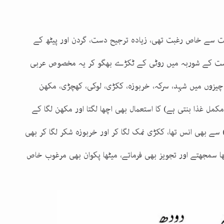
 سے خاص رغبت تھی، زیادہ ترجیح دست، گردن اور پیٹھ کے
گوشت کے شوربہ میں روٹی کے ٹکڑے بھگو کر یہ مخصوص عربی
دیدہ چیزوں میں شہد، سرکہ، خربوزہ، ککڑی، لوکی، کھچڑی، مکھن
کمل غذا بنتی ہے) کا استعمال بھی اچھا لگتا اور مکھن لگا کے
 سے بھی انس تھا، ککڑی نمک لگا کر اور خربوزہ شکر لگا کر بھی
ھا سمجھتے اور تجویز بھی فرماتے، میٹھا پکوان بھی مرغوب خاص