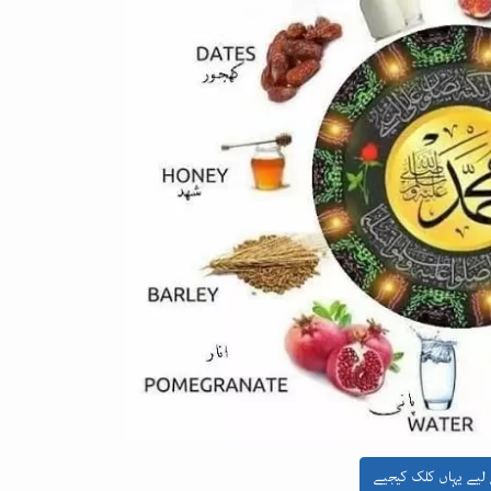
لیے یہاں کلک کیجیے