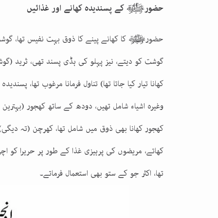
حضورﷺ کے پسندیدہ کھانے اور غذائیں
حضورﷺ كا کھانے پینے کا ذوق بہت نفیس تھا، گوشت
گوشت کو دیتے، نیز پہلو کی ہڈی پسند تھی، ثرید (
کھانا تیار کیا جاتا تھا) تناول فرمانا مرغوب تھا، پسن
وغیرہ اشیاء شامل تھیں، دودھ کے ساتھ کھجور (بہترین م
کھجور کھانا بھی ذوق میں شامل تھا، کھرچن (تہ دیگی)
کھاتے، مریضوں کی پرہیزی غذا کے طور پر حریرا کو اچ
تھا، اکثر جو کے ستو بھی استعمال فرماتے۔