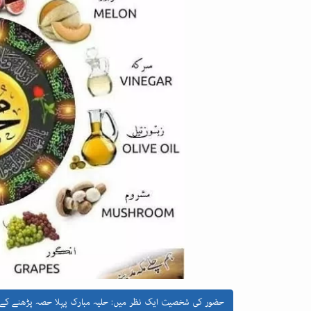
حضور کی شخصیت ایک نظر میں: حلیہ مبارک پہلا حصہ پڑھنے کے 