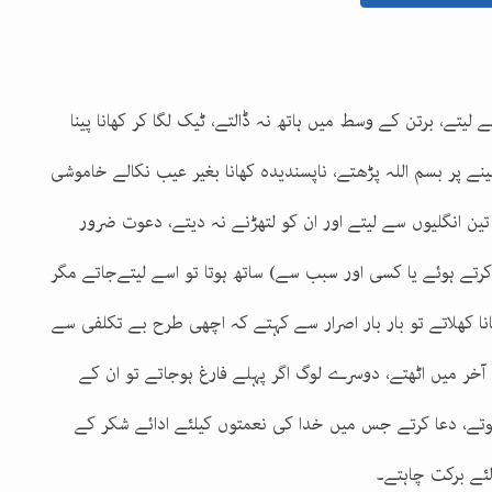
یتے، برتن کے وسط میں ہاتھ نہ ڈالتے، ٹیک لگا کر کھانا پینا
لینے پر بسم اللہ پڑھتے، ناپسندیدہ کھانا بغیر عیب نکالے خاموشی
 تین انگلیوں سے لیتے اور ان کو لتھڑنے نہ دیتے، دعوت ضرور
ت کرتے ہوئے یا کسی اور سبب سے) ساتھ ہوتا تو اسے لیتےجاتے مگر
ا کھلاتے تو بار بار اصرار سے کہتے کہ اچھی طرح بے تکلفی سے
ر میں اٹھتے، دوسرے لوگ اگر پہلے فارغ ہوجاتے تو ان کے
تے، دعا کرتے جس میں خدا کی نعمتوں کیلئے ادائے شکر کے
ئے برکت چاہتے۔