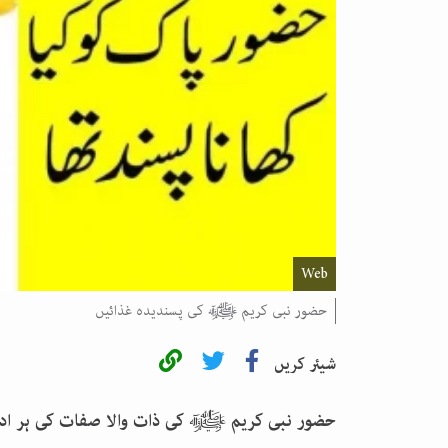
Web
حضور نبی کریم ﷺ کی پسندیدہ غذائیں
شیئر کریں
حضور نبی کریم ﷺ کی ذات والا صفات کی ہر ادا