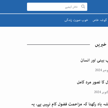
گوشہ خاص
خوب صورت زندگی
رحمۃ للعالمینﷺ
صحت اور تندرستی
قائد اعظم
تعلیم و تربیت
 خبریں
یوم پاکستان
پھول اور تارے
اقبالؒ
 بینی اور انسان
ل کا تصور مرد کامل
ہ یاد رکھنا کہ مزاحمت فضول کام نہیں ہے، یہ