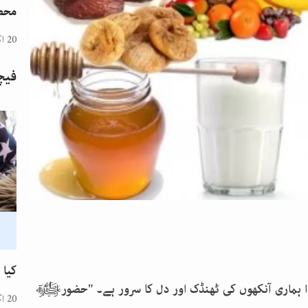
محض
20 اکتوبر 2024
فیچ
کیا 
 ہماری آنکھوں کی ٹھنڈک اور دل کا سرور ہے۔ "حضورﷺ
20 اگست 2024