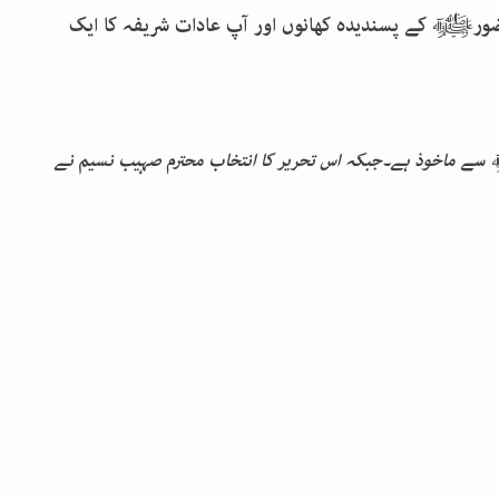
رﷺ کے پسندیدہ کھانوں اور آپ عادات شریفہ کا ایک
سے
ماخوذ ہے۔جبکہ اس تحریر کا انتخاب محترم صہیب نسیم نے