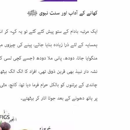
کھانے کے آداب اور سنت نبوی ﷺ
ایک مرتبہ بادام کے ستو پیش کئے گئے تو یہ کہہ کر انکا
ہمسایہ کے لئے ذرا زیادہ بنایا جائے، پینے کی چیزوں 
منگوایا جاتا، دودھ، پانی ملا دودھ (جسے کچی لسی کہ
نشہ دار نبیذ بھی قرین ذوق تھی، افراد کا الگ الگ بیٹھ 
چاندی کے برتنوں کو بالکل حرام فرما دیا تھا، کانچ، مٹی
پر ہاتھ دھونے کے بعد جوتا اتار کر بیٹھتے۔