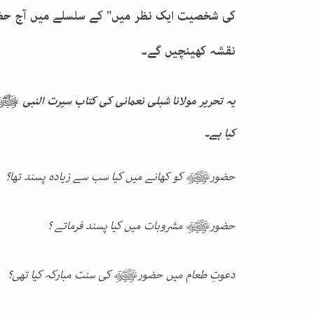
کی شخصیت ایک نظر میں" کے سلسلے میں آج حضو
نقشہ کھینچیں گے۔
یہ تحریر مولانا شبلی نعمانی کی کتاب سیرت النبی
ﷺ 
کیا ہے۔
حضورﷺ کو کھانے میں کیا سب سے زیادہ پسند تھا؟
حضورﷺ مشروبات میں کیا پسند فرماتے ؟
دعوتِ طعام میں حضورﷺ کی سنت مبارکہ کیا تھی؟