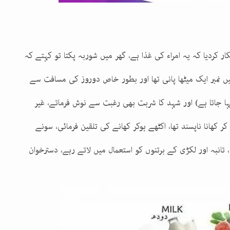
ر کردیا کہ یہ امراء کی غذا ہے، گھر میں شوربہ پکتا تو کہتے کہ
میں نمبر ایک میٹھا پانی تھا اور بطور خاص دوروز کی مسافت سے
ا جاتا ہے) اور شہد کا شربت بھی رغبت سے نوش فرماتے، غیر
کر کھانا ناپسند تھا، اکٹھے ہوکر کھانے کی تلقین فرمائی، سونے
، تانبہ اور لکڑی کے برتنوں کو استعمال میں لاتے رہے، دسترخوان