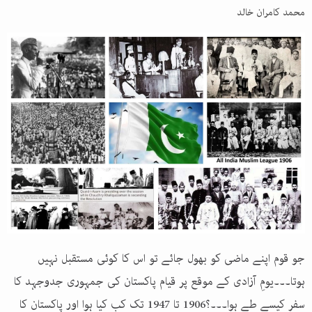
محمد کامران خالد
جو قوم اپنے ماضی کو بھول جائے تو اس کا کوئی مستقبل نہیں
ہوتا۔۔۔یومِ آزادی کے موقع پر قیام پاکستان کی جمہوری جدوجہد کا
سفر کیسے طے ہوا۔۔۔؟1906 تا 1947 تک کب کیا ہوا اور پاکستان کا