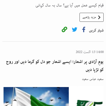
قیام کیسے عمل میں آیا ہے؟ سال بہ سال کہانی
مزید پڑھیے
شیئر کریں
14:00 13 اگست 2022
یومِ آزادی پر اشعار؛ ایسے اشعار جو دل کو گرما دیں اور روح
کو تڑپا دیں
سعید عباس سعید