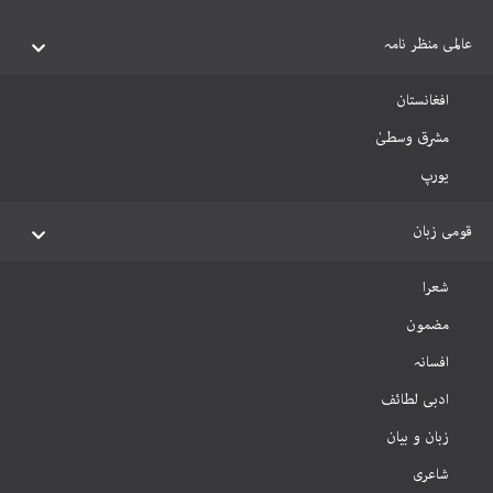
عالمی منظر نامہ
افغانستان
مشرق وسطیٰ
یورپ
قومی زبان
شعرا
مضمون
افسانہ
ادبی لطائف
زبان و بیان
شاعری