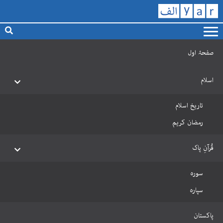
صفحۂ اول
اسلام
تاریخ اسلام
رمضان کریم
قُرآنِ پاک
سورہ
سپارہ
پاکستان