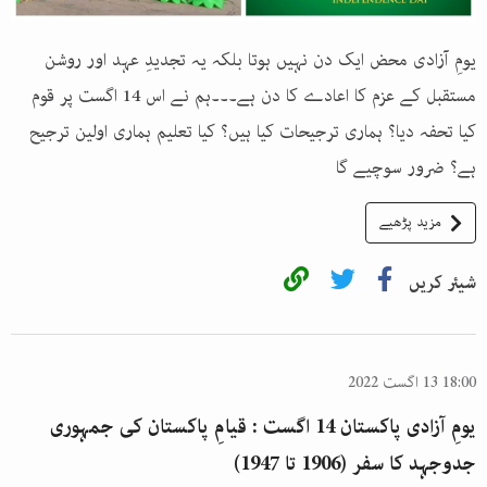
یومِ آزادی محض ایک دن نہیں ہوتا بلکہ یہ تجدیدِ عہد اور روشن
مستقبل کے عزم کا اعادے کا دن ہے۔۔۔ہم نے اس 14 اگست پر قوم
کیا تحفہ دیا؟ ہماری ترجیحات کیا ہیں؟ کیا تعلیم ہماری اولین ترجیح
ہے؟ ضرور سوچیے گا
مزید پڑھیے
شیئر کریں
18:00 13 اگست 2022
یومِ آزادی پاکستان 14 اگست : قیامِ پاکستان کی جمہوری
جدوجہد کا سفر (1906 تا 1947)