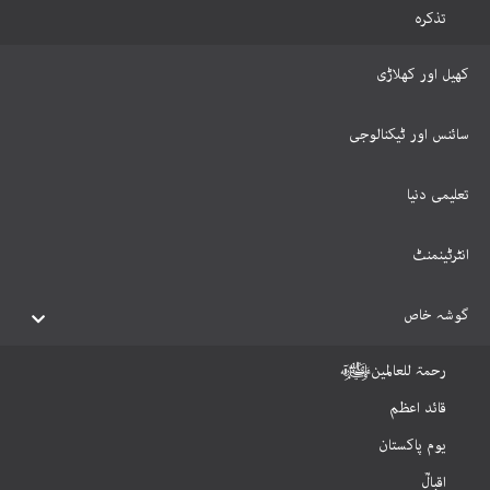
تذکرہ
کھیل اور کھلاڑی
سائنس اور ٹیکنالوجی
تعلیمی دنیا
انٹرٹینمنٹ
گوشہ خاص
رحمۃ للعالمینﷺ
قائد اعظم
یوم پاکستان
اقبالؒ