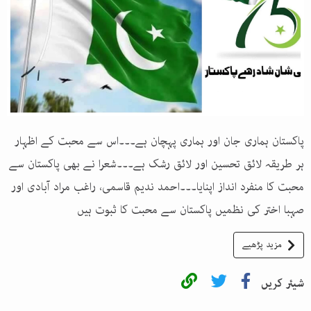
پاکستان ہماری جان اور ہماری پہچان ہے۔۔۔اس سے محبت کے اظہار
ہر طریقہ لائق تحسین اور لائق رشک ہے۔۔۔شعرا نے بھی پاکستان سے
محبت کا منفرد انداز اپنایا۔۔۔احمد ندیم قاسمی، راغب مراد آبادی اور
صہبا اختر کی نظمیں پاکستان سے محبت کا ثبوت ہیں
مزید پڑھیے
شیئر کریں