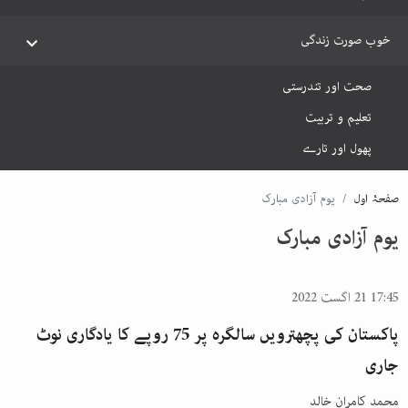
خوب صورت زندگی
صحت اور تندرستی
تعلیم و تربیت
پھول اور تارے
صفحۂ اول
یوم آزادی مبارک
یوم آزادی مبارک
17:45 21 اگست 2022
پاکستان کی پچھترویں سالگرہ پر 75 روپے کا یادگاری نوٹ
جاری
محمد کامران خالد