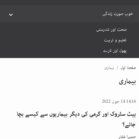
خوب صورت زندگی
صحت اور تندرستی
تعلیم و تربیت
پھول اور تارے
صفحۂ اول
بیماری
بیماری
14:16 14 جون 2022
ہیٹ سٹروک اور گرمی کی دیگر بیماریوں سے کیسے بچا
جائے؟
حمیرا غفار