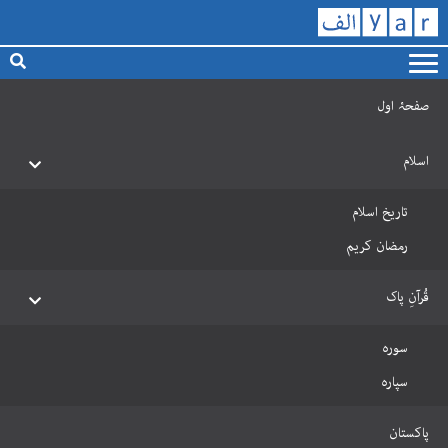
صفحۂ اول
اسلام
تاریخ اسلام
رمضان کریم
قُرآنِ پاک
سورہ
سپارہ
پاکستان