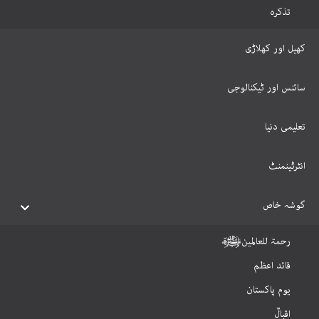
تذکرہ
کھیل اور کھلاڑی
سائنس اور ٹیکنالوجی
تعلیمی دنیا
انٹرٹینمنٹ
گوشہ خاص
رحمۃ للعالمینﷺ
قائد اعظم
یوم پاکستان
اقبالؒ