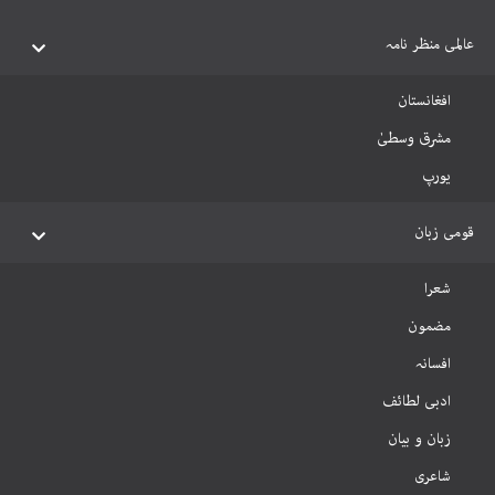
عالمی منظر نامہ
افغانستان
مشرق وسطیٰ
یورپ
قومی زبان
شعرا
مضمون
افسانہ
ادبی لطائف
زبان و بیان
شاعری