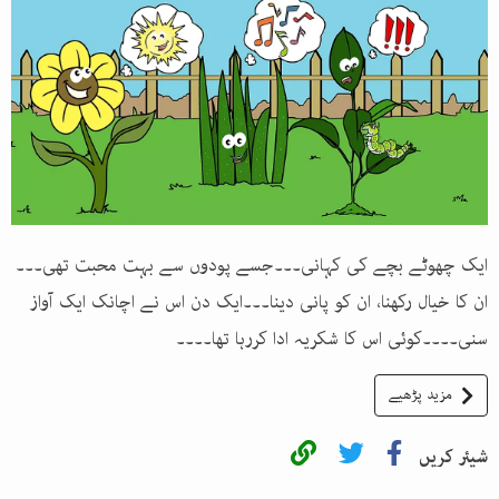
ایک چھوٹے بچے کی کہانی۔۔۔جسے پودوں سے بہت محبت تھی۔۔۔
ان کا خیال رکھنا، ان کو پانی دینا۔۔۔ایک دن اس نے اچانک ایک آواز
سنی۔۔۔۔کوئی اس کا شکریہ ادا کررہا تھا۔۔۔۔
مزید پڑھیے
شیئر کریں