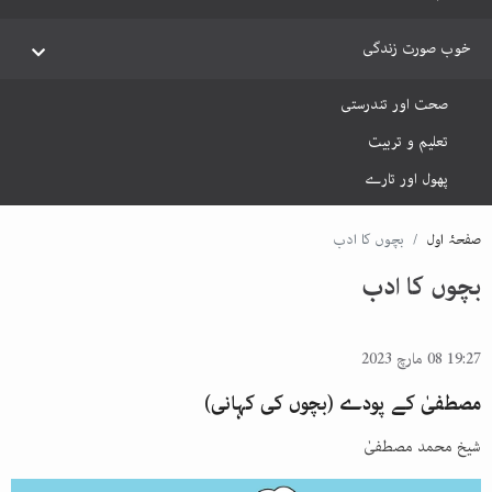
خوب صورت زندگی
صحت اور تندرستی
تعلیم و تربیت
پھول اور تارے
صفحۂ اول
بچوں کا ادب
بچوں کا ادب
19:27 08 مارچ 2023
مصطفیٰ کے پودے (بچوں کی کہانی)
شیخ محمد مصطفیٰ