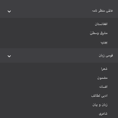
عالمی منظر نامہ
افغانستان
مشرق وسطیٰ
یورپ
قومی زبان
شعرا
مضمون
افسانہ
ادبی لطائف
زبان و بیان
شاعری