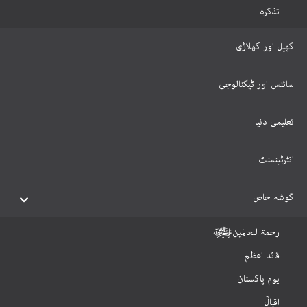
تذکرہ
کھیل اور کھلاڑی
سائنس اور ٹیکنالوجی
تعلیمی دنیا
انٹرٹینمنٹ
گوشہ خاص
رحمۃ للعالمینﷺ
قائد اعظم
یوم پاکستان
اقبالؒ