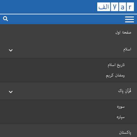
صفحۂ اول
اسلام
تاریخ اسلام
رمضان کریم
قُرآنِ پاک
سورہ
سپارہ
پاکستان