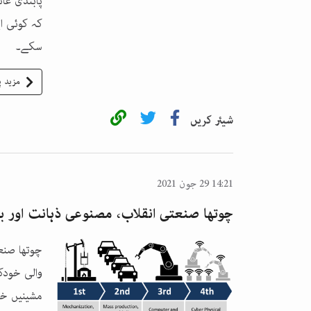
پابندی عا
کہ کوئی ای
سکے۔
مزید پ
شیئر کریں
14:21 29 جون 2021
چوتھا صنعتی انقلاب، مصنوعی ذہانت اور ب
چوتھا صنع
والی خودک
مشینیں خو