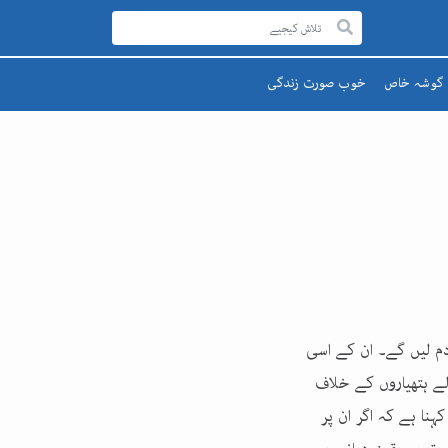
گوشہ خاص
خوب صورت زندگی
رحمۃ للعالمینﷺ
صحت اور تندرستی
قائد اعظم
تعلیم و تربیت
یوم پاکستان
پھول اور تارے
اقبالؒ
م لیں گے۔ ان کے اسی
ے ہتھیاروں کے خلاف
ہنا ہے کہ اگر ان پر