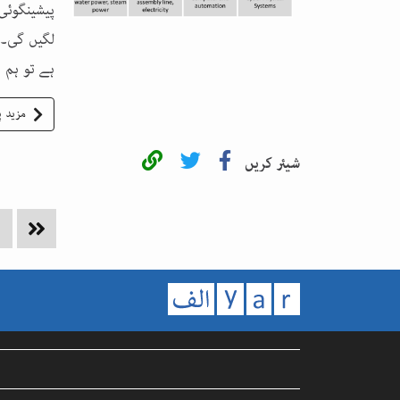
پیشینگوئی
لگیں گی۔ 
ہے تو ہم ب
مزید پ
شیئر کریں