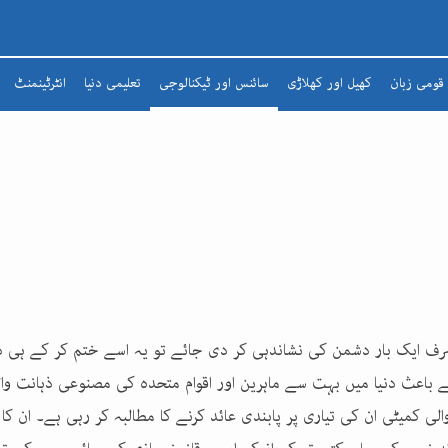
قومی زبان
کھیل اور کھلاڑی
سائنس اور ٹیکنالوجی
تعلیمی دنیا
انٹرٹینمنٹ
شعرا
مضمون
افسانہ
ادبی لطائف
زبان و بیان
شاعری
تذکرہ
رف ایک بار دشمن کی نشاندہی کر دی جائے تو یہ اسے ختم کر کے ہی د
اعث دنیا میں بہت سے ماہرین اور اقوام متحدہ کی مصنوعی ذہانت وال
الی کمیٹی ان کی تیاری پر پابندی عائد کرنے کا مطالبہ کر رہی ہے۔ ان کا ک