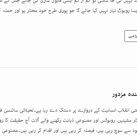
ئد نہیں کی جا سکتی تو کم از کم ایسی قانون سازی کی جائے جس کے تح
سا روبوٹ تیار نہیں کیا جائے گا جو پوری طرح خود مختار ہو اور حملہ ک
ڑھیے
ندہ مزدور
تی انقلاب انسانیت کے دروازے پر دستک دے رہا ہے۔تخیلاتی سائنسی ف
ار مشینیں، روبوٹس اور مصنوعی ذہانت رکھنے والے آلات آج حقیقت کا 
د سے سوچ رہی ہیں، فیصلہ کر رہی ہیں اور اقدام کر رہی ہیں۔مصنوعی ذ