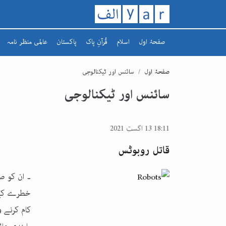
صفحۂ اول
اسلام
قُرآنِ پاک
پاکستان
عالمی منظر نامہ
تاریخ اسلام
سورہ
افغانستان
صفحۂ اول
سائنس اور ٹیکنالوجی
رمضان کریم
سپارہ
مشرق وسطیٰ
سائنس اور ٹیکنالوجی
یورپ
18:11 13 اگست 2021
قاتل روبوٹس
۔ ان کو ص
خطرے کے ب
کام کرنے و