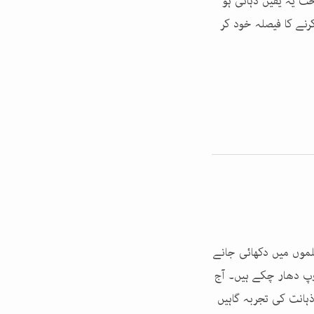
ت یہ یقین دہانی ہو
رنے کا فیصلہ خود کر
لموں میں دکھائی جانے
روپ دھار چکے ہیں۔ آج
ہانت کی تجربہ گاہیں