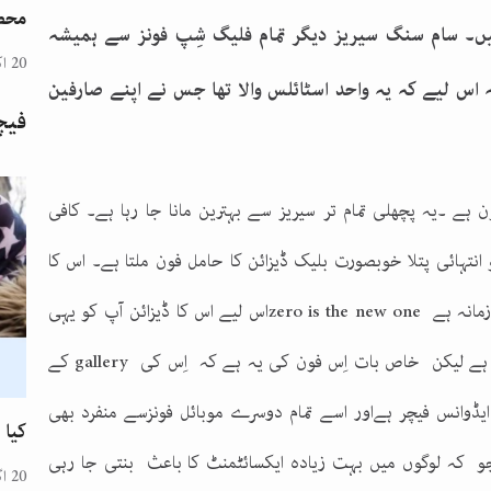
محض
ہیں۔ سام سنگ سیریز دیگر تمام فلیگ شِپ فونز سے ہمیشہ
20 اکتوبر 2024
ہ اس لیے کہ یہ واحد اسٹائلس والا تھا جس نے اپنے صارفین
فیچ
ون ہے ۔یہ پچھلی تمام تر سیریز سے بہترین مانا جا رہا ہے۔ کافی
تہائی پتلا خوبصورت بلیک ڈیزائن کا حامل فون ملتا ہے۔ اس کا
مانہ ہے
zero is the new one
اس لیے اس کا ڈیزائن آپ کو یہی
جلتا ہے لیکن خاص بات اِس فون کی یہ ہے کہ اِس کی
gallery
کے
وانس فیچر ہےاور اسے تمام دوسرے موبائل فونزسے منفرد بھی
کیا 
 جو کہ لوگوں میں بہت زیادہ ایکسائٹمنٹ کا باعث بنتی جا رہی
20 اگست 2024