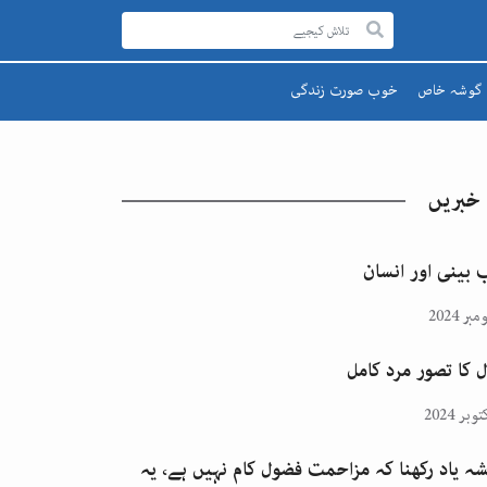
گوشہ خاص
خوب صورت زندگی
رحمۃ للعالمینﷺ
صحت اور تندرستی
قائد اعظم
تعلیم و تربیت
 خبریں
یوم پاکستان
پھول اور تارے
اقبالؒ
 بینی اور انسان
ل کا تصور مرد کامل
ہ یاد رکھنا کہ مزاحمت فضول کام نہیں ہے، یہ