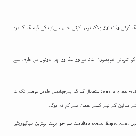
منگ کرتے وقت آواز بلاک نہیں کرتے جس سےآپ کے گیمنگ کا مزہ
 انتہائی خوبصورت بناتا ہےاور ہیڈ اور چِن دونوں ہی طرف سے
Gorilla glass vic
استعمال کیا گیا ہےجوانھیں طویل عرصے تک بنا
 کے صافین کے لیے کسے نعمت سے کم نہ ہوگا۔
میں
ultra sonic fingerprint
ملتا ہے جو بہت بہترین سیکیوریٹی