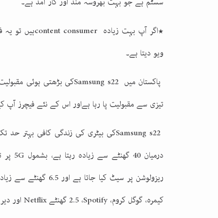
سسٹم ہے جو بہت بھروسہ مند اور کار آمد ہے۔
٭اگر آپ بہت زیادہ
content consumer
ہیں تو یہ ف
ویو دیتا ہے۔
پاکستان میں
Samsung s22
کی بڑھتی ہوئی مقبولیت س
تیزی سے مقبولیت پا رہا ہےاور اس کے نئے فیچرز آپ کے
Samsung s22
کی بیٹری کی زندگی کافی بہتر حد تک
درمیان 40 گھنٹے سے زیادہ رہتا ہے، بشمول
G
5 پر تین گھنٹےتک کا وقت کھینچ سکتا ہے، اسکرین کے ساتھ
ریزولوشن پر سیٹ کیا جا
کیمرہ، گوگل کروم،
Spotify
،
2.5
گھنٹے
Netflix
اور دیر 