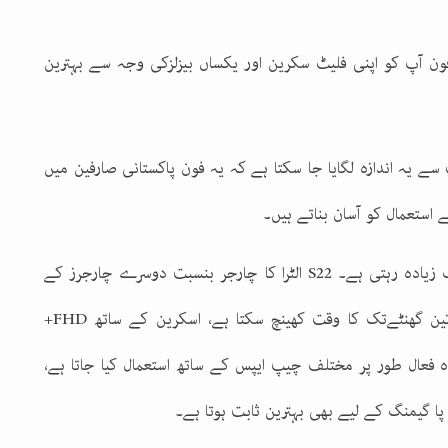
ون آپ کو اپنی فلیٹ سکرین اور یکساں بیزلزکی وجہ سے بہترین
ے یہ اندازہ لگایا جا سکتا ہے کہ یہ فون پاکستانی صارفین میں
 استعمال کو آسان بناتے ہیں۔
 زیادہ رہتی ہے۔
S22
الٹرا کا چارجر بنسبت دوسرے چارجرز کے
+
FHD
تا ہے اور 6.5 گھنٹے سے زیادہ فعال طور پر مختلف چیپ ایپس کے ساتھ استعمال کیا جاتا ہے،
پا گیمنگ کے لیے بھی بہترین ثابت ہوتا ہے۔