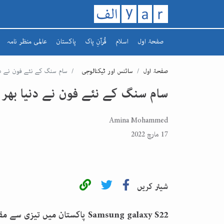
صفحۂ اول
اسلام
قُرآنِ پاک
پاکستان
عالمی منظر نامہ
تاریخ اسلام
سورہ
افغانستان
صفحۂ اول
سائنس اور ٹیکنالوجی
سام سنگ کے نئے فون نے دن
رمضان کریم
سپارہ
مشرق وسطیٰ
سام سنگ کے نئے فون نے دنیا بھر
یورپ
Amina Mohammed
17 مارچ 2022
شیئر کریں
Samsung galaxy S22
پاکستان میں تیزی سے مقب