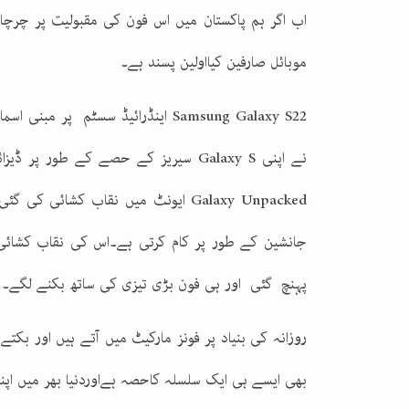
اب اگر ہم پاکستان میں اس فون کی مقبولیت پر چرچا 
موبائل صارفین کیااولین پسند ہے۔
Samsung Galaxy S22
اینڈرائیڈ سسٹم پر مبنی اسم
نے اپنی
Galaxy S
سیریز کے حصے کے طور پر ڈیزائن، ، تیار، اور ما
Galaxy Unpacked
ایونٹ میں نقاب کشائی کی گئی،
جانشین کے طور پر کام کرتی ہے۔اس کی نقاب کشائی
پہنچ گئی اور ہی فون بڑی تیزی کی ساتھ بکنے لگے۔
روزانہ کی بنیاد پر فونز مارکیٹ میں آتے ہیں اور بکت
بھی ایسے ہی ایک سلسلہ کاحصہ ہےاوردنیا بھر میں اپنا ن