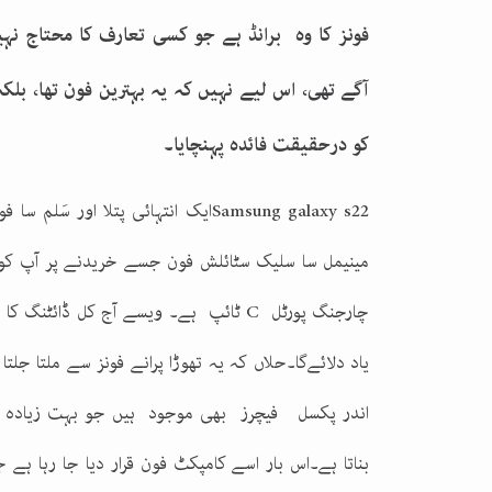
فونز کا وہ برانڈ ہے جو کسی تعارف کا محتاج ن
آگے تھی، اس لیے نہیں کہ یہ بہترین فون تھا، بلک
کو درحقیقت فائدہ پہنچایا۔
Samsung galaxy s22
ایک انتہائی پتلا اور سَلم سا ف
مینیمل سا سلیک سٹائلش فون جسے خریدنے پر آپ کو ان
چارجنگ پورٹل
C
ٹائپ
ہے۔ ویسے آج کل ڈائٹنگ کا ز
یاد دلائےگا۔حلاں کہ یہ تھوڑا پرانے فونز سے ملتا 
اندر پکسل فیچرز بھی موجود ہیں جو بہت زیادہ ایڈ
بناتا ہے۔اس بار اسے کامپکٹ فون قرار دیا جا رہا ہے