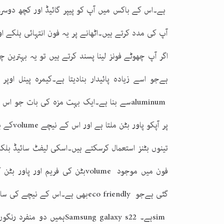
ہے۔اس کے باکس میں آپ کو پیپر گائیڈ اور کچھ دوسرے
آپ کی مدد کرتے ہیں۔اٹھانے پر یہ فون انتہائی ہلکے 
اگر آپ چھوٹے فونز لینا پسند کرتے ہیں تو یہ بہترین
ہےجو اسے زیادہ پائیدار بنادیتا ہے۔کیمرہ پینل اوپ
aluminum
سے بنا ہے۔ایک بہت مزہ کی بات جو اس کے
پر آپکو پاور بٹن ملتا ہے اور اس کے نیچے
volume
کے ب
تینوں بٹنز استعمال کرسکتے ہیں۔اسکی لیفٹ سائیڈ بل
فون میں موجود
volume
بٹن کی فریم اور پاور بٹن
گئی ہےجو
eco friendly
بھی ہے۔اس کے نیچے کی سائی
sim
ہے۔
Samsung galaxy s22
ہمیں دو منفرد رنگو