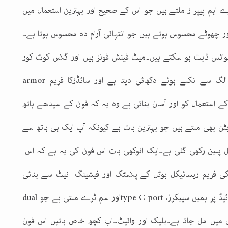
 اہم پیپر ز ملتے ہیں جو اس کے صحیح اور بہترین استعمال میں
اور چھوٹے محسوس ہوتے ہیں جو انتہائی آرام دہ محسوس ہوتا ہے۔
 چوائس ثابت ہو سکتے ہیں۔میٹ فینش فونز ہیں اور گلاس کوٹ کور
ر الگ سے نکلے ہوئے دکھائی دیتا ہے اور سائڈزکا فریم
armor
 استعمال کو اور آسان بناتی ہے وہ یہ کہ فون کے سیدھے ہاتھ
ٹن بھی ملتے ہیں جو بہترین بات ہے کیونکہ آپ ایک ہی ہاتھ سے
کل پلین رکھی گئی ہے۔ایک انوکھی بات اس فون کی یہ ہے کہ اس
 کی فریم ریسائیکل بوٹل کے پلاسٹک اور فیشینگ نیٹ سے بنائی
ڈ پر ہمیں سپیکرز،
type C port
اور سم ٹرے ملتی ہے جو
dual
ں میں مل جاتا ہے۔بلیک اور وائیٹ۔اب کچھ خاص باتیں اس فون