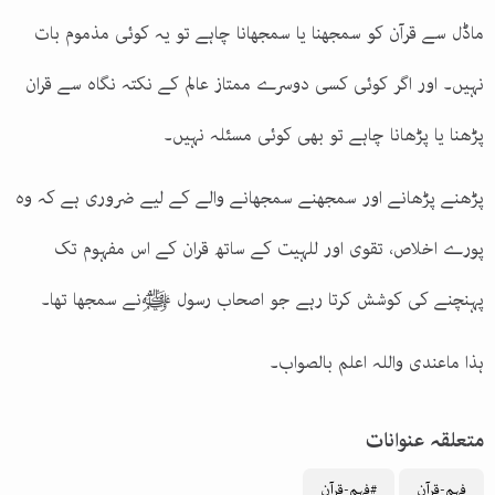
ماڈل سے قرآن کو سمجھنا یا سمجھانا چاہے تو یہ کوئی مذموم بات
نہیں۔ اور اگر کوئی کسی دوسرے ممتاز عالم کے نکتہ نگاہ سے قران
پڑھنا یا پڑھانا چاہے تو بھی کوئی مسئلہ نہیں۔
پڑھنے پڑھانے اور سمجھنے سمجھانے والے کے لیے ضروری ہے کہ وہ
پورے اخلاص، تقوی اور للہیت کے ساتھ قران کے اس مفہوم تک
پہنچنے کی کوشش کرتا رہے جو اصحاب رسول ﷺنے سمجھا تھا۔
ہذا ماعندی واللہ اعلم بالصواب۔
متعلقہ عنوانات
فہم-قرآن
#فہم-قرآن