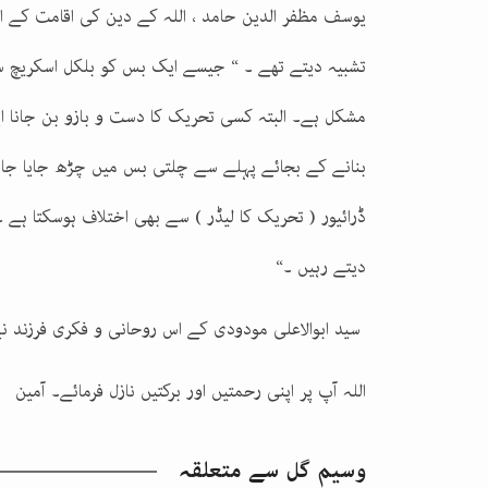
یوسف مظفر الدین حامد ، اللہ کے دین کی اقامت کے 
تشبیہ دیتے تھے ۔ “ جیسے ایک بس کو بلکل اسکریچ س
مشکل ہے۔ البتہ کسی تحریک کا دست و بازو بن جانا
بنانے کے بجائے پہلے سے چلتی بس میں چڑھ جایا جائ
ڈرائیور ( تحریک کا لیڈر ) سے بھی اختلاف ہوسکتا ہے 
دیتے رہیں ۔
“
سید ابوالاعلی مودودی کے اس روحانی و فکری فرزند نے 15 ستمبر 1991 کو ہنڈورس میں انتقال فرما
اللہ آپ پر اپنی رحمتیں اور برکتیں نازل فرمائے۔ آمین
وسیم گل
سے متعلقہ