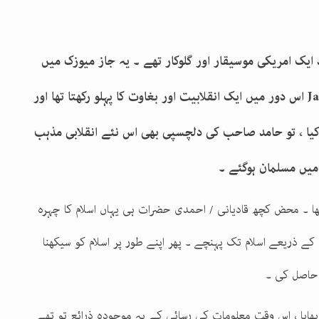
 ایک امریکی موسیقار اور گلوکار تھے ۔ یہ جاز میوزک میں
Ja
اس دور میں ایک انقلابیت اور بغاوت کا پہلو رکھتا تھا اور
 کیا ، تو حامد صاحب کی دلچسپی بھی اس نئے انقلابی مذہب
 میں مسلمان ہوگئے ۔
تھا ۔ محض کچھ قادیانی / احمدی حضرات ہی یہاں اسلام کا چہرہ
ے ذریعے اسلام تک پہنچے ۔ پھر اپنے طور پر اسلام کو سیکھنا
 حاصل کی ۔
بھایا ، اس وقت معلومات کی رسائی کے یہ موجودہ ذرائع تو تھے