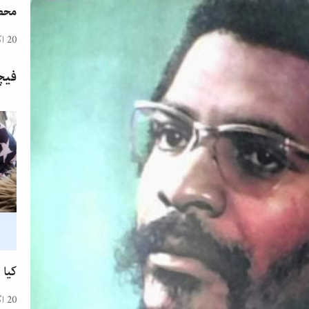
محض
20 اکتوبر 2024
فیچ
کیا 
20 اگست 2024