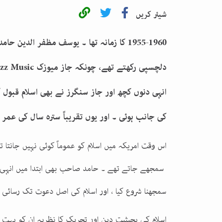
شیئر کریں
1955-1960
کا زمانہ تھا ۔ یوسف مظفر الدین حامد
دلچسپی رکھتے تھے، چونکہ جاز میوزک
zz Music
انہی دنوں کچھ اور جاز سنگرز نے بھی اسلام قبول
کی جانب ہوئی ۔ اور یوں تقریباً سترہ سال کی عمر
اس وقت امریکہ میں اسلام کو عموماً کوئی نہیں جانتا 
سمجھے جاتے
تھے ۔ حامد صاحب بھی ابتدا میں انہی ک
سمجھنا شروع کیا ، اور اسلام کی اصل دعوت تک رسائی
اسلام کی بحیثیت دین اور تحریک کا نظریہ ان کو بہت 