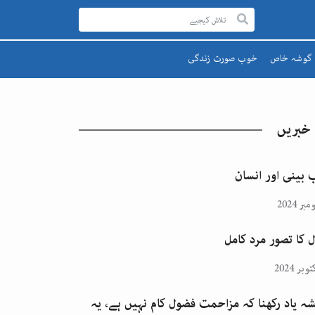
گوشہ خاص
خوب صورت زندگی
رحمۃ للعالمینﷺ
صحت اور تندرستی
قائد اعظم
تعلیم و تربیت
 خبریں
یوم پاکستان
پھول اور تارے
اقبالؒ
 بینی اور انسان
ل کا تصور مرد کامل
ہ یاد رکھنا کہ مزاحمت فضول کام نہیں ہے، یہ