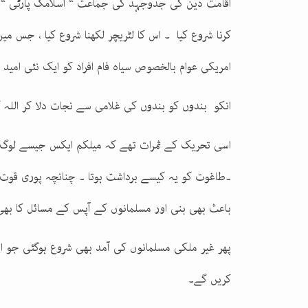
اقامت دین کی جدوجہد کی جماعت “ اسلامک پارٹی “ ب
کرنا شروع کیا ۔ اس کا لٹریچر لکھنا شروع کیا ، جس می
امریکی عوام بالخصوص سیاہ فام افراد کو ایک نئی امید 
انکو بندوں کو بندوں کی غلامی سے نجات دلا کر اللہ کی
اسی تحریک کے ثمرات تھے کہ میلکم ایکس جیسے لوگ ا
۔طاغوت کو یہ کیسے برداشت ہوتا ۔ چنانچہ پوری قوت
باعث بھی بنی اور مسلمانوں کے آپس کے مسائل کا بھی
پھر غیر ملکی مسلمانوں کی آمد بھی شروع ہوگئی جو اپ
کریں گے۔