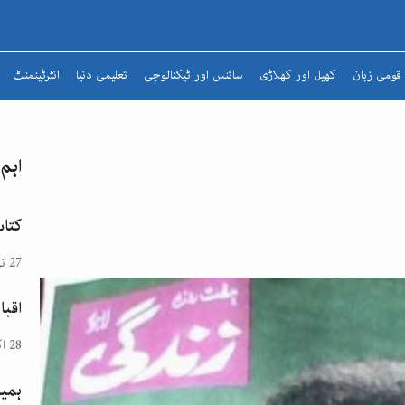
قومی زبان
کھیل اور کھلاڑی
سائنس اور ٹیکنالوجی
تعلیمی دنیا
انٹرٹینمنٹ
شعرا
مضمون
اہم
افسانہ
ادبی لطائف
کتاب
زبان و بیان
27 نومبر 2024
شاعری
اقبا
تذکرہ
28 اکتوبر 2024
ہمیش