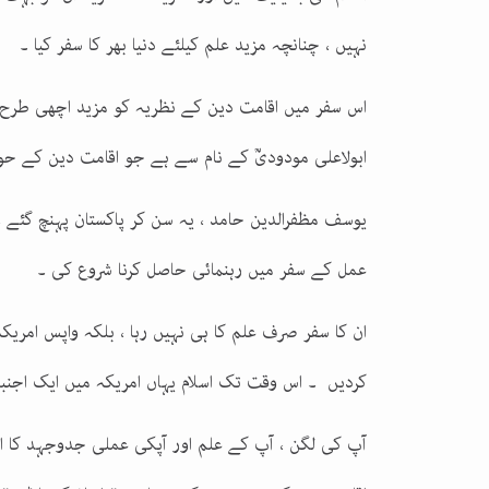
نہیں ، چنانچہ مزید علم کیلئے دنیا بھر کا سفر کیا ۔
اس سفر میں اقامت دین کے نظریہ کو مزید اچھی طرح س
ابولاعلی مودودیؒ کے نام سے ہے جو اقامت دین کے حوا
یوسف مظفرالدین حامد ، یہ سن کر پاکستان پہنچ گئے ۔
عمل کے سفر میں رہنمائی حاصل کرنا شروع کی ۔
ان کا سفر صرف علم کا ہی نہیں رہا ، بلکہ واپس امریک
کردیں ۔ اس وقت تک اسلام یہاں امریکہ میں ایک اجنب
آپ کی لگن ، آپ کے علم اور آپکی عملی جدوجہد کا ا