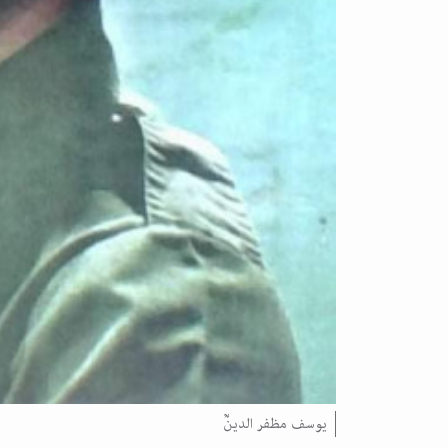
یوسف مظفر الدینؒ