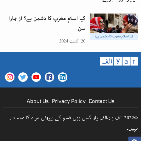
کیا اسلام مغرب کا دشمن ہے؟ از تمارا
سن
20 اگست 2024
About Us
Privacy Policy
Contact Us
©2022 الف یار،الف یار کسی بھی قسم کے بیرونی مواد کا ذمہ دار
نہیں۔