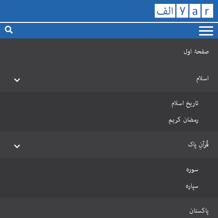
صفحۂ اول
اسلام
تاریخ اسلام
رمضان کریم
قُرآنِ پاک
سورہ
سپارہ
پاکستان