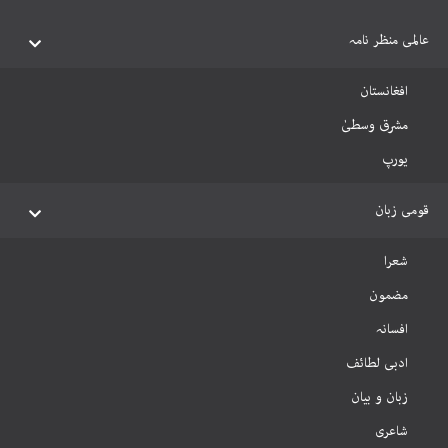
عالمی منظر نامہ
افغانستان
مشرق وسطیٰ
یورپ
قومی زبان
شعرا
مضمون
افسانہ
ادبی لطائف
زبان و بیان
شاعری