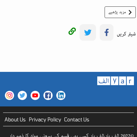
مزید پڑھیے
شیئر کریں
About Us
Privacy Policy
Contact Us
©2022 الف یار،الف یار کسی بھی قسم کے بیرونی مواد کا ذمہ دار