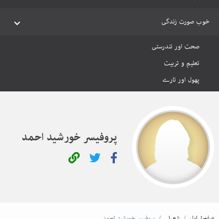
خوب صورت زندگی
صحت اور تندرستی
تعلیم و تربیت
پھول اور تارے
پروفیسر خورشید احمد
صفحۂ اول
شعرا
پروفیسر خورشید احمد