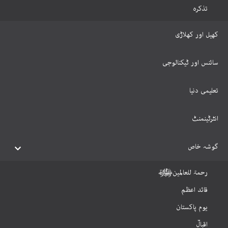
تذکرہ
کھیل اور کھلاڑی
سائنس اور ٹیکنالوجی
تعلیمی دنیا
انٹرٹینمنٹ
گوشہ خاص
رحمۃ للعالمینﷺ
قائد اعظم
یوم پاکستان
اقبالؒ