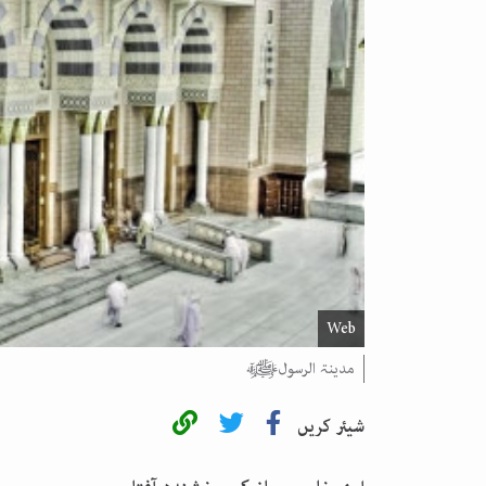
Web
مدینۃ الرسولﷺ
شیئر کریں