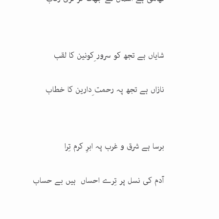
شایاں ہے تجھ کو سرور ِکونین کا لقب
نازاں ہے تجھ پہ رحمت ِدارین کا خطاب
برسا ہے شرق و غرب پہ ابرِ کرم تِرا
آدم کی نسل پر تِرے احساں ہیں بے حساب