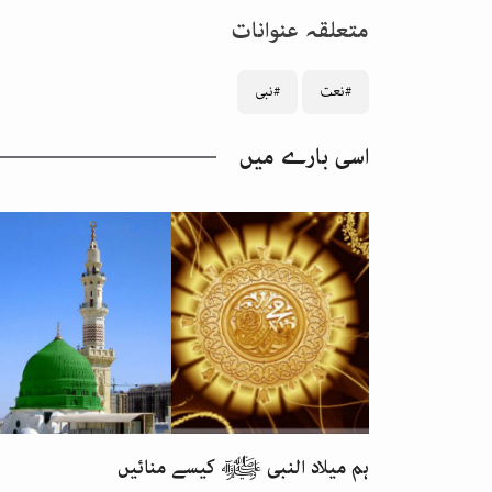
متعلقہ عنوانات
#نعت
#نبی
اسی بارے میں
ہم میلاد النبی ﷺ کیسے منائیں