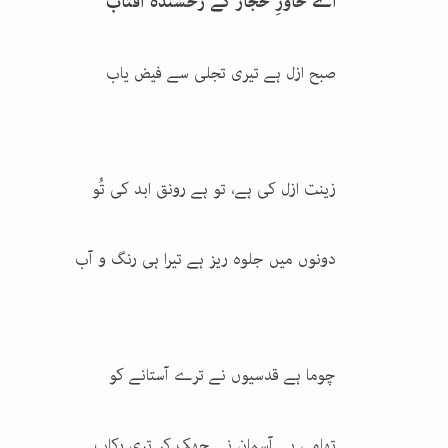
اے خاورِ حجاز کے رخشندہ آفتاب
صبح ازل ہے تیری تجلی سے فیض یاب
زینت ازل کی ہے، تو ہے رونق ابد کی تُو
دونوں میں جلوہ ریز ہے تیرا ہی رنگ و آب
چوما ہے قدسیوں نے ترے آستانے کو
تھامی ہے آسمان نے جھک کر تری رکاب