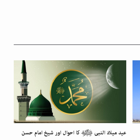
عید میلاد النبی ﷺ کا احوال اور شیخ امام حسن