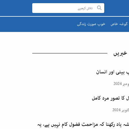
گوشہ خاص
خوب صورت زندگی
رحمۃ للعالمینﷺ
صحت اور تندرستی
قائد اعظم
تعلیم و تربیت
 خبریں
یوم پاکستان
پھول اور تارے
اقبالؒ
 بینی اور انسان
ل کا تصور مرد کامل
ہ یاد رکھنا کہ مزاحمت فضول کام نہیں ہے، یہ