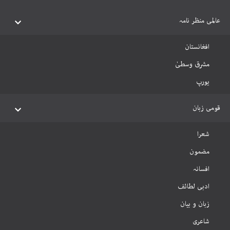
عالمی منظر نامہ
افغانستان
مشرق وسطیٰ
یورپ
قومی زبان
شعرا
مضمون
افسانہ
ادبی لطائف
زبان و بیان
شاعری