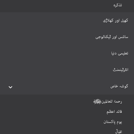
تذکرہ
کھیل اور کھلاڑی
سائنس اور ٹیکنالوجی
تعلیمی دنیا
انٹرٹینمنٹ
گوشہ خاص
رحمۃ للعالمینﷺ
قائد اعظم
یوم پاکستان
اقبالؒ