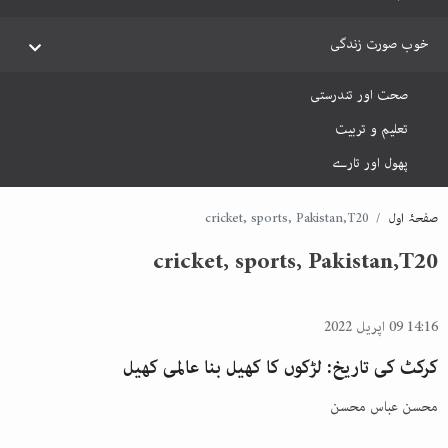
خوب صورت زندگی
صحت اور تندرستی
تعلیم و تربیت
پھول اور تارے
صفحۂ اول
cricket, sports, Pakistan,T20
cricket, sports, Pakistan,T20
14:16 09 اپریل 2022
کرکٹ کی تاریخ: لڑکوں کا کھیل بنا عالمی کھیل
محسن عباس محسن