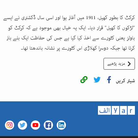
کرکٹ کا بطور کھیل، 1911 میں آغاز ہوا اور اسی سال ڈکشنری نے ایسے
"لڑکوں کا کھیل" قرار دیا۔ ایک یہ خیال بھی موجود ہے کہ کرکٹ کو
باولز یعنی کٹورے سے اخذ کیا گیا ہے جس کی حفاظت ایک بلے باز
کرتا تھا جبکہ دوسرا کھلاڑی اس کٹورے پر نشانہ باندھتا تھا۔
مزید پڑھیے
شیئر کریں