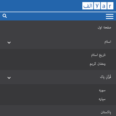
صفحۂ اول
اسلام
تاریخ اسلام
رمضان کریم
قُرآنِ پاک
سورہ
سپارہ
پاکستان