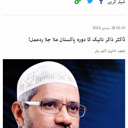
شیئر کریں
01:10 28 ستمبر 2024
ڈاکٹر ذاکر نائیک کا دورہ پاکستان ملا جلا ردعمل!
شعبہ ادارت الف یار