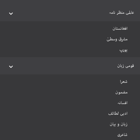
عالمی منظر نامہ
افغانستان
مشرق وسطیٰ
یورپ
قومی زبان
شعرا
مضمون
افسانہ
ادبی لطائف
زبان و بیان
شاعری