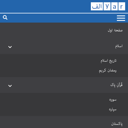
صفحۂ اول
اسلام
تاریخ اسلام
رمضان کریم
قُرآنِ پاک
سورہ
سپارہ
پاکستان