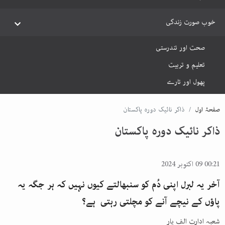
خوب صورت زندگی
صحت اور تندرستی
تعلیم و تربیت
پھول اور تارے
صفحۂ اول
ذاکر نائیک دورہ پاکستان
ذاکر نائیک دورہ پاکستان
00:21 09 اکتوبر 2024
آخر یہ لبرل اپنی دُم کو سنبھالتے کیوں نہیں کہ ہر جگہ یہ
پاؤں کے نیچے آنے کو مچلتی رہتی ہے؟
شعبہ ادارت الف یار