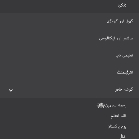
تذکرہ
کھیل اور کھلاڑی
سائنس اور ٹیکنالوجی
تعلیمی دنیا
انٹرٹینمنٹ
گوشہ خاص
رحمۃ للعالمینﷺ
قائد اعظم
یوم پاکستان
اقبالؒ