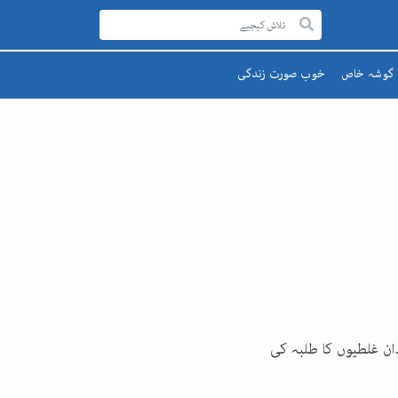
گوشہ خاص
خوب صورت زندگی
رحمۃ للعالمینﷺ
صحت اور تندرستی
قائد اعظم
تعلیم و تربیت
یوم پاکستان
پھول اور تارے
اقبالؒ
تی ہیں۔۔۔ان غلطیوں کا طلبہ کی