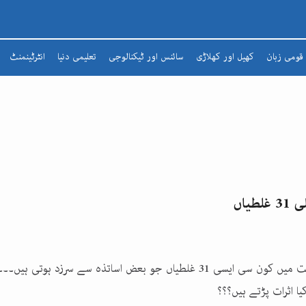
قومی زبان
کھیل اور کھلاڑی
سائنس اور ٹیکنالوجی
تعلیمی دنیا
انٹرٹینمنٹ
شعرا
مضمون
افسانہ
ادبی لطائف
زبان و بیان
یاں
شاعری
تذکرہ
کمرا جماعت میں کون سی ایسی 31 غلطیاں جو بعض اساتذہ سے سرزد ہو
یا اثرات پڑتے ہیں؟؟؟