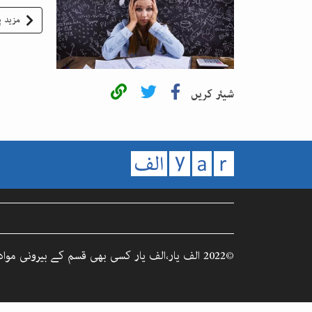
مزید پ
شیئر کریں
©2022 الف یار،الف یار کسی بھی قسم کے بیرونی مواد کا ذمہ دار نہیں۔