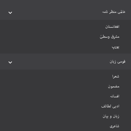
عالمی منظر نامہ
افغانستان
مشرق وسطیٰ
یورپ
قومی زبان
شعرا
مضمون
افسانہ
ادبی لطائف
زبان و بیان
شاعری