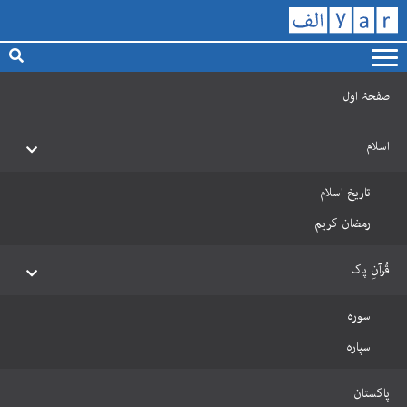
صفحۂ اول
اسلام
تاریخ اسلام
رمضان کریم
قُرآنِ پاک
سورہ
سپارہ
پاکستان