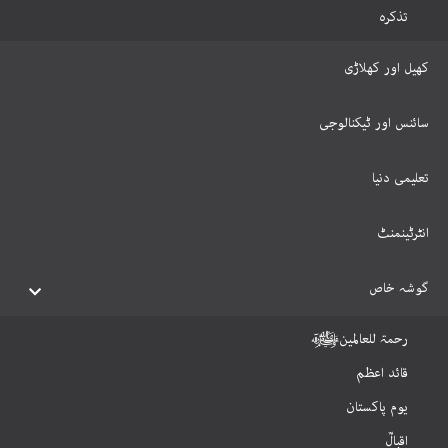
تذکرہ
کھیل اور کھلاڑی
سائنس اور ٹیکنالوجی
تعلیمی دنیا
انٹرٹینمنٹ
گوشہ خاص
رحمۃ للعالمینﷺ
قائد اعظم
یوم پاکستان
اقبالؒ