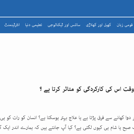
قومی زبان
کھیل اور کھلاڑی
سائنس اور ٹیکنالوجی
تعلیمی دنیا
انٹرٹینمنٹ
شعرا
مضمون
افسانہ
ادبی لطائف
زبان و بیان
 وقت اس کی کارکردگی کو متاثر کرتا ہے ؟
شاعری
تذکرہ
 دوا کھانے سے فرق پڑتا ہے یا علاج بہتر ہوسکتا ہے؟ انسان کو رات کو ہی
 صبح یا شام ہی کیوں لگتی ہے؟ کیا آپ جانتے ہیں کہ ہمارے اندر ایک 