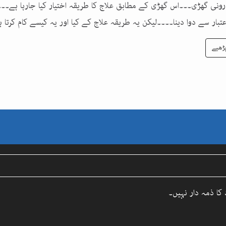
درونی گھڑی۔۔۔اس گھڑی کے مطابق علاج کا طریقہ اختیار کیا جارہا ہے۔۔۔
بار سے دوا دینا۔۔۔۔لیکن یہ طریقہ علاج کے کیا اور یہ کیسے کام کرتا ہ
ڑھیے