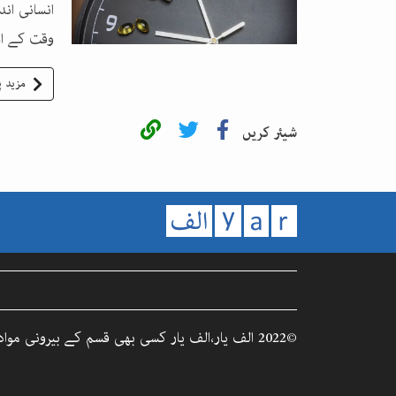
انسانی ان
وقت کے اعت
مزید پ
شیئر کریں
©2022 الف یار،الف یار کسی بھی قسم کے بیرونی مواد کا ذمہ دار نہیں۔