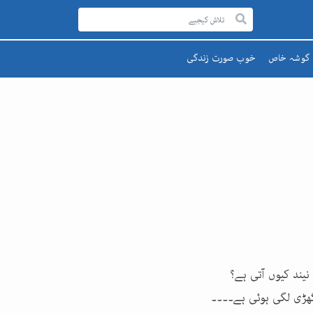
گوشہ خاص
خوب صورت زندگی
رحمۃ للعالمینﷺ
صحت اور تندرستی
قائد اعظم
تعلیم و تربیت
یوم پاکستان
پھول اور تارے
اقبالؒ
 نیند کیوں آتی ہے؟
گھڑی لگی ہوئی ہے۔۔۔۔