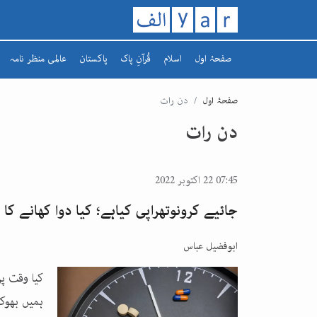
صفحۂ اول
اسلام
قُرآنِ پاک
پاکستان
عالمی منظر نامہ
تاریخ اسلام
سورہ
افغانستان
صفحۂ اول
دن رات
رمضان کریم
سپارہ
مشرق وسطیٰ
دن رات
یورپ
07:45 22 اکتوبر 2022
جائیے کرونوتھراپی کیاہے؛ کیا دوا کھانے کا
ابوفضیل عباس
کیا وقت پر
ہمیں بھوک