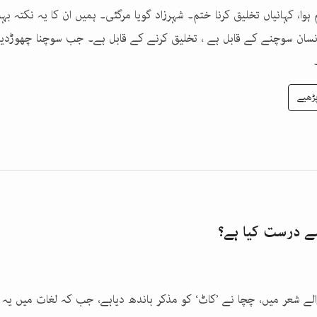
وا، کہانیاں تخلیق کرنا ختم۔ شہرزاد گویا مرگئی۔ ہمیں ان کا یہ نکتہ 
ان سوچنے کے قابل ہے ، تخلیق کرنے کے قابل ہے۔ جب سوچنا چھوڑدیا
ڑھیے
ے درست کیا ہے؟
الے شعر میں، چچا نے ’کاٹ‘ کو مذکر باندھ دیاہے، جب کہ لغات میں یہ ’