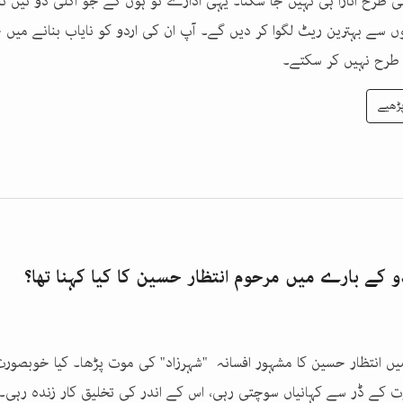
 طرح اتارا ہی نہیں جا سکتا۔ یہی ادارے تو ہوں گے جو اگلی دو تین نسل
وں سے بہترین ریٹ لگوا کر دیں گے۔ آپ ان کی اردو کو نایاب بنانے میں
طرح نہیں کر سکتے۔
ڑھیے
و کے بارے میں مرحوم انتظار حسین کا کیا کہنا تھا؟
ں انتظار حسین کا مشہور افسانہ "شہرزاد" کی موت پڑھا۔ کیا خوبصور
ت کے ڈر سے کہانیاں سوچتی رہی، اس کے اندر کی تخلیق کار زندہ رہی