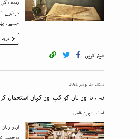
ردیف کی م
دیکھیے کہ
جسے ؛ پھان
مزید پ
شیئر کریں
20:11 25 نومبر 2021
نہ ، نا اور ناں کو کب اور کہاں استعمال کرن
آصفہ عنبرین قاضی
اردو زبان 
پوچھیے تو