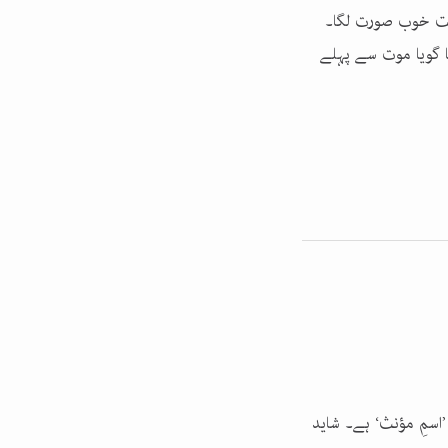
بہت خوب صورت لگا۔
 گویا موت سے پہلے
اسمِ مؤنث‘ ہے۔ شاید