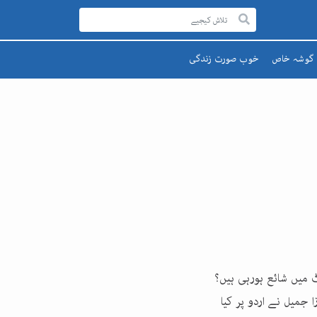
گوشہ خاص
خوب صورت زندگی
رحمۃ للعالمینﷺ
صحت اور تندرستی
قائد اعظم
تعلیم و تربیت
یوم پاکستان
پھول اور تارے
اقبالؒ
ٹ میں شائع ہورہی ہیں؟
ا جمیل نے اردو پر کیا