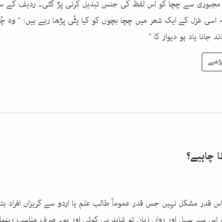
جبوری سے چچا کو اس لفظ کی جنس تبدیل کرنی پڑ گئی۔ ردیف کے سات
 اسی غزل کے ایک شعر میں چچا بچوں کو کیا پٹّی پڑھا رہے ہیں: " وہ چُ
د جانا یاد ہو دیوار کا "
ڑھیے
ا چاہیے؟
اس قدر مشکل نہیں جس قدر عموماً طالب علم یا اردو سے گریزاں افراد بت
 اس سے سہل اور رواں زبان تو شاید ہی کوئی اور ہو۔ صرف مناسب رہنمائ