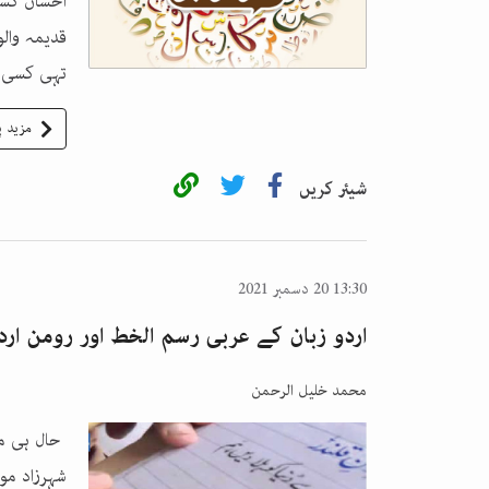
احسان کسی
قدیمہ وال
تہی کسی 
مزید پ
شیئر کریں
13:30 20 دسمبر 2021
اردو زبان کے عربی رسم الخط اور رومن ارد
محمد خلیل الرحمن
حال ہی می
شہرزاد مو