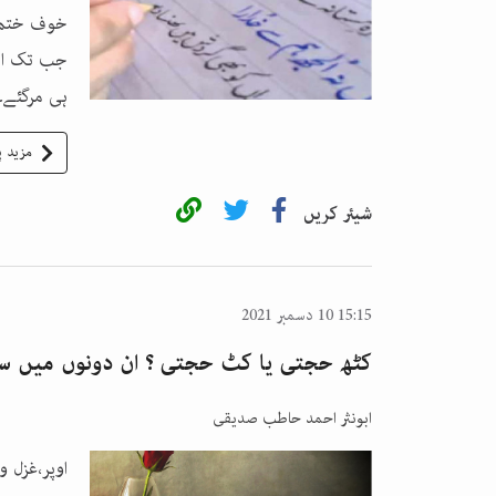
خوف ختم ہ
جب تک انس
ہی مرگئے۔
مزید پ
شیئر کریں
15:15 10 دسمبر 2021
کٹھ حجتی یا کٹ حجتی ؟ ان دونوں میں س
ابونثر احمد حاطب صدیقی
اوپر،غزل و