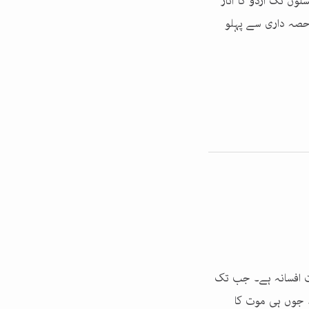
وں تک اردو کا آثار
 حصہ داری سے پہلو
ت افسانہ ہے۔ جب تک
۔ جوں ہی موت کا