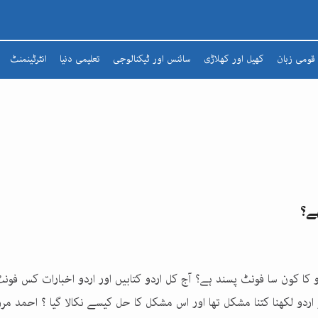
قومی زبان
کھیل اور کھلاڑی
سائنس اور ٹیکنالوجی
تعلیمی دنیا
انٹرٹینمنٹ
شعرا
مضمون
افسانہ
ادبی لطائف
زبان و بیان
ے؟
شاعری
تذکرہ
 کا کون سا فونٹ پسند ہے؟ آج کل اردو کتابیں اور اردو اخبارات کس فون
 اردو لکھنا کتنا مشکل تھا اور اس مشکل کا حل کیسے نکالا گیا ؟ احمد مرز