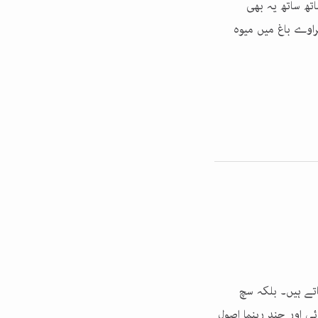
ھ ساتھ یہ بھی
راوے باغ میں میوہ
اتے ہیں۔ بلکہ سچ
ی اور چند رہنما اصول