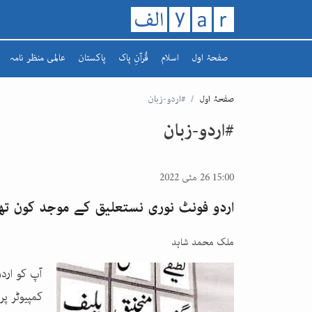
صفحۂ اول
اسلام
قُرآنِ پاک
پاکستان
عالمی منظر نامہ
تاریخ اسلام
سورہ
افغانستان
صفحۂ اول
#اردو-زبان
رمضان کریم
سپارہ
مشرق وسطیٰ
#اردو-زبان
یورپ
15:00 26 مئی 2022
اردو فونٹ نوری نستعلیق کے موجد کون تھ
ملک محمد شاہد
آپ کو اردو
کمپیوٹر پر