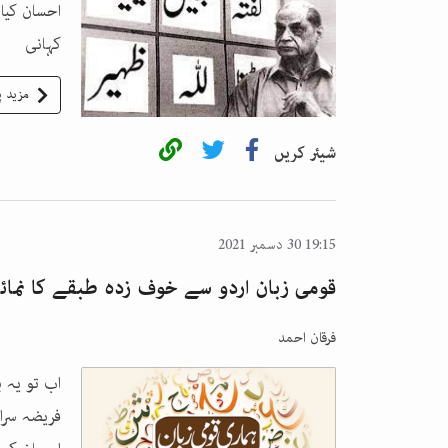
احسان کیا
کہانی
مزید پ
شیئر کریں
19:15 30 دسمبر 2021
قومی زبان اردو سے خوف زدہ طبقے کا نما
فرقان احمد
اب تو یہ 
فریضہ سرا