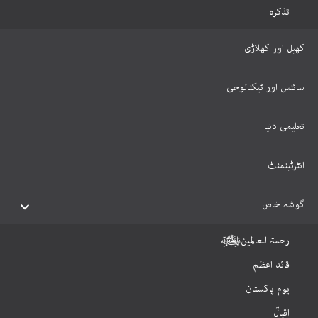
تذکرہ
کھیل اور کھلاڑی
سائنس اور ٹیکنالوجی
تعلیمی دنیا
انٹرٹینمنٹ
گوشہ خاص
رحمۃ للعالمینﷺ
قائد اعظم
یوم پاکستان
اقبالؒ