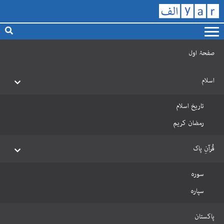
صفحۂ اول
اسلام
تاریخ اسلام
رمضان کریم
قُرآنِ پاک
سورہ
سپارہ
پاکستان