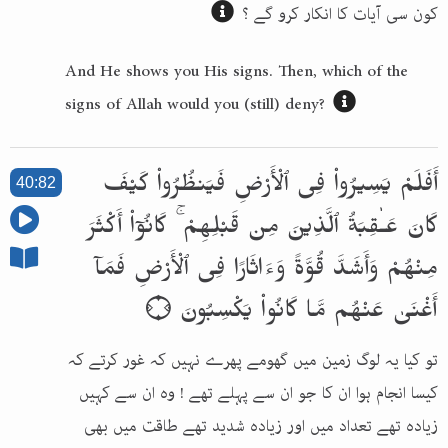
کون سی آیات کا انکار کرو گے ؟
And He shows you His signs. Then, which of the
signs of Allah would you (still) deny?
أَفَلَمْ يَسِيرُوا۟ فِى ٱلْأَرْضِ فَيَنظُرُوا۟ كَيْفَ
40:82
كَانَ عَـٰقِبَةُ ٱلَّذِينَ مِن قَبْلِهِمْ ۚ كَانُوٓا۟ أَكْثَرَ
مِنْهُمْ وَأَشَدَّ قُوَّةً وَءَاثَارًا فِى ٱلْأَرْضِ فَمَآ
أَغْنَىٰ عَنْهُم مَّا كَانُوا۟ يَكْسِبُونَ ۝
تو کیا یہ لوگ زمین میں گھومے پھرے نہیں کہ غور کرتے کہ
کیسا انجام ہوا ان کا جو ان سے پہلے تھے ! وہ ان سے کہیں
زیادہ تھے تعداد میں اور زیادہ شدید تھے طاقت میں بھی