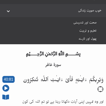
خوب صورت زندگی
صحت اور تندرستی
تعلیم و تربیت
پھول اور تارے
﷽
سورة غافر
وَيُرِيكُمْ ءَايَـٰتِهِۦ فَأَىَّ ءَايَـٰتِ ٱللَّهِ تُنكِرُونَ
40:81
۝
اور وہ تمہیں اپنی آیات دکھاتا رہتا ہے تو تم اللہ کی کون