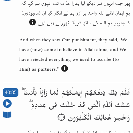
پھر جب انہوں نے دیکھ لیا ہمارا عذاب تب انہوں نے کہا کہ
ہم ایمان لائے اللہ واحد پر اور ہم نے انکار کیا ان (معبودوں)
کا جنہیں ہم اللہ کے ساتھ شریک ٹھہراتے رہے تھے
And when they saw Our punishment, they said, 'We
have (now) come to believe in Allah alone, and We
have rejected everything we used to ascribe (to
Him) as partners."
فَلَمْ يَكُ يَنفَعُهُمْ إِيمَـٰنُهُمْ لَمَّا رَأَوْا۟ بَأْسَنَا ۖ
40:85
سُنَّتَ ٱللَّهِ ٱلَّتِى قَدْ خَلَتْ فِى عِبَادِهِۦ ۖ
وَخَسِرَ هُنَالِكَ ٱلْكَـٰفِرُونَ ۝
تو پھر ان کا ایمان لانا ان کے لیے ہرگز مفید نہیں ہوا جبکہ