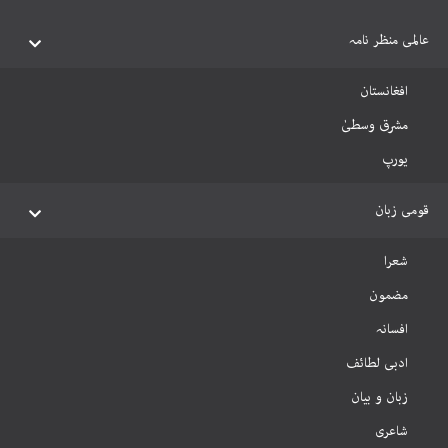
عالمی منظر نامہ
افغانستان
مشرق وسطیٰ
یورپ
قومی زبان
شعرا
مضمون
افسانہ
ادبی لطائف
زبان و بیان
شاعری