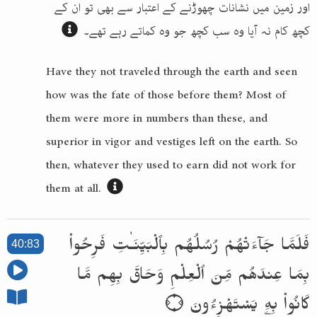
اور زمین میں نشانات چھوڑنے کے اعتبار سے بھی تو ان کے
کچھ کام نہ آیا وہ سب کچھ جو وہ کماتے رہے تھے۔
Have they not traveled through the earth and seen
how was the fate of those before them? Most of
them were more in numbers than these, and
superior in vigor and vestiges left on the earth. So
then, whatever they used to earn did not work for
them at all.
فَلَمَّا جَآءَتْهُمْ رُسُلُهُم بِٱلْبَيِّنَـٰتِ فَرِحُوا۟
40:83
بِمَا عِندَهُم مِّنَ ٱلْعِلْمِ وَحَاقَ بِهِم مَّا
كَانُوا۟ بِهِۦ يَسْتَهْزِءُونَ ۝