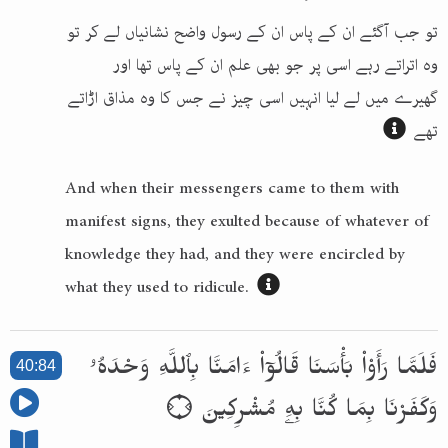
تو جب آگئے ان کے پاس ان کے رسول واضح نشانیاں لے کر تو
وہ اتراتے رہے اسی پر جو بھی علم ان کے پاس تھا اور
گھیرے میں لے لیا انہیں اسی چیز نے جس کا وہ مذاق اڑاتے
تھے
And when their messengers came to them with
manifest signs, they exulted because of whatever of
knowledge they had, and they were encircled by
what they used to ridicule.
فَلَمَّا رَأَوْا۟ بَأْسَنَا قَالُوٓا۟ ءَامَنَّا بِٱللَّهِ وَحْدَهُۥ
40:84
وَكَفَرْنَا بِمَا كُنَّا بِهِۦ مُشْرِكِينَ ۝