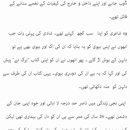
ڈوب جانے اور اپنے داخل و خارج کی کیفیات کے نغمے سنانے کے
قائل تھے۔
وہ شاعری کو اپنا سب کچھ کہتے تھے۔ شادی کی پہلی رات جب
انھوں نے اپنی بیوی کو یہ بتایا کہ ان کی اک اور بیوی بھی ہے تو
دلہن کے ہوش اڑ گئے ۔ پھر انھوں نے ان کو اپنی کتاب "برگ نے" پیش
کی اور کہا کہ یہ ہے ان کی دوسری بیوی۔ یہی کتاب ان کی طرف سے
دلہن کو منہ دکھائی تھی۔
اپنی نجی زندگی میں ناصر حد درجہ لا ابالی اور خود اپنی جان کے
دشمن تھے۔ 26 سال کی عمر سے ہی ان کو دل کی بیماری تھی لیکن
کبھی پرہیز نہیں کیا۔ انتہائی تیز چونے کے پان کھاتے۔ ایک کے بعد