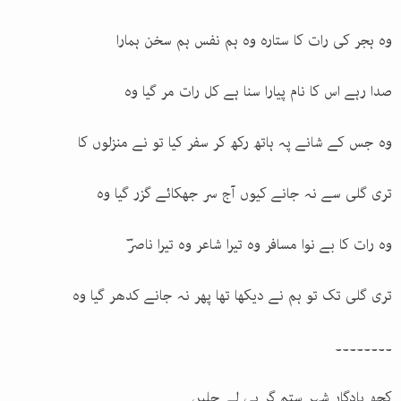
وہ ہجر کی رات کا ستارہ وہ ہم نفس ہم سخن ہمارا
صدا رہے اس کا نام پیارا سنا ہے کل رات مر گیا وہ
وہ جس کے شانے پہ ہاتھ رکھ کر سفر کیا تو نے منزلوں کا
تری گلی سے نہ جانے کیوں آج سر جھکائے گزر گیا وہ
وہ رات کا بے نوا مسافر وہ تیرا شاعر وہ تیرا ناصرؔ
تری گلی تک تو ہم نے دیکھا تھا پھر نہ جانے کدھر گیا وہ
۔۔۔۔۔۔۔۔
کچھ یادگارِ شہرِ ستم گر ہی لے چلیں