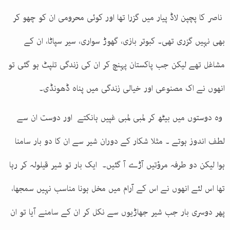
ناصر کا پچپن لاڈ پیار میں گزرا تھا اور کوئی محرومی ان کو چھو کر
بھی نہیں گزری تھی۔ کبوتر بازی، گھوڑ سواری، سیر سپاٹا، ان کے
مشاغل تھے لیکن جب پاکستان پہنچ کر ان کی زندگی تلپٹ ہو گئی تو
انھوں نے اک مصنوعی اور خیالی زندگی میں پناہ ڈھونڈی۔
وہ دوستوں میں بیٹھ کر لمبی لمبی غپیں ہانکتے اور دوست ان سے
لطف اندوز ہوتے ۔ مثلا شکار کے دوران شیر سے ان کا دو بار سامنا
ہوا لیکن دو طرفہ مروّتیں آڑے آ گئیں۔ ایک بار تو شیر قیلولہ کر رہا
تھا اس لئے انھوں نے اس کے آرام میں مخل ہونا مناسب نہیں سمجھا،
پھر دوسری بار جب شیر جھاڑیوں سے نکل کر ان کے سامنے آیا تو ان