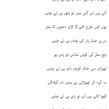
آئے ہیں اس گلی میں تو پتھر ہی لے چلیں
یوں کس طرح کٹے گا کڑی دھوپ کا سفر
سر پر خیال یار کی چادر ہی لے چلیں
رنجِ سفر کی کوئی نشانی تو پاس ہو
تھوڑی سی خاکِ کوچہِ دلبر ہی لے چلیں
یہ کہہ کر چھیڑتی ہے ہمیں دل گرفتگی
گھبرا گئے ہیں آپ تو باہر ہی لے چلیں