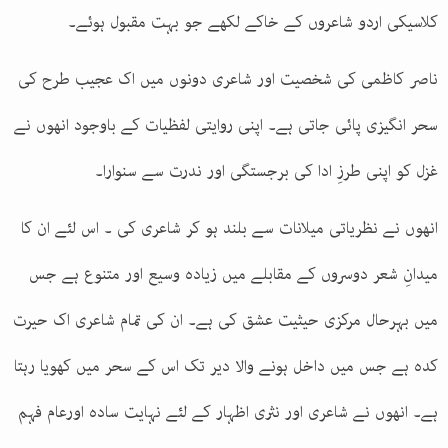
کلاسیکی اردو شاعروں کے خاکے لکھے جو بہت مقبول ہوئے۔
ناصر کاظمی کی شخصیت اور شاعری دونوں میں اک عجیب طرح کی
سحر انگیزی پائی جاتی ہے۔ اپنی روایتی لفظیات کے باوجود انھوں نے
غزل کو اپنی طرزِ ادا کی برجستگی اور ندرت سے سنوارا۔
انھوں نے نظریاتی میلانات سے بلند ہو کر شاعری کی ۔ اس لئے ان کا
میدانِ شعر دوسروں کے مقابلے میں زیادہ وسیع اور متنوع ہے جس
میں بہرحال مرکزی حیثیت عشق کی ہے۔ ان کی تمام شاعری اک حیرت
کدہ ہے جس میں داخل ہونے والا دیر تک اس کے سحر میں کھویا رہتا
ہے۔ انھوں نے شاعری اور نثری اظہار کے لئے نہایت سادہ اورعام فہم