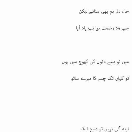
حال دل ہم بھی سناتے لیکن
جب وہ رخصت ہوا تب یاد آیا
میں تو بیتے دنوں کی کھوج میں ہوں
تو کہاں تک چلے گا میرے ساتھ
نیند آتی نہیں تو صبح تلک