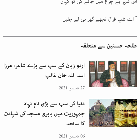
اس شہرِ بے چراغ میں جائے گی تو کہاں
آ اے شبِ فراق تجھے گھر ہی لے چلیں
طلحہ حسنین
سے متعلقہ
اردو زبان کے سب سے بڑے شاعر: مرزا
اسد اللہ خان غالب
27 دسمبر 2021
دنیا کی سب سے بڑی نام نہاد
جمہوریت میں بابری مسجد کی شہادت
کا سانحہ
06 دسمبر 2021