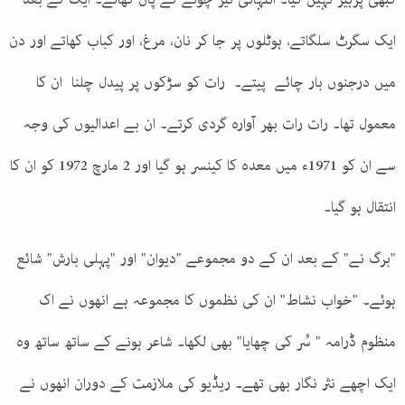
ایک سگرٹ سلگاتے، ہوٹلوں پر جا کر نان، مرغ، اور کباب کھاتے اور دن
میں درجنوں بار چائے پیتے۔ رات کو سڑکوں پر پیدل چلنا ان کا
معمول تھا۔ رات رات بھر آوارہ گردی کرتے۔ ان بے اعدالیوں کی وجہ
سے ان کو 1971ء میں معدہ کا کینسر ہو گیا اور 2 مارچ 1972 کو ان کا
انتقال ہو گیا۔
"برگ نے" کے بعد ان کے دو مجموعے "دیوان" اور "پہلی بارش" شائع
ہوئے۔ "خواب نشاط" ان کی نظموں کا مجموعہ ہے انھوں نے اک
منظوم ڈرامہ " سُر کی چھایا" بھی لکھا۔ شاعر ہونے کے ساتھ ساتھ وہ
ایک اچھے نثر نگار بھی تھے۔ ریڈیو کی ملازمت کے دوران انھوں نے