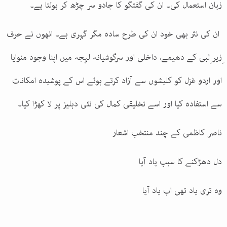
زبان استعمال کی۔ ان کی گفتگو کا جادو سر چڑھ کر بولتا ہے۔
ان کی نثر بھی خود ان کی طرح سادہ مگر گہری ہے۔ انھوں نے حرف
ِزیر ِلبی کے دھیمے، داخلی اور سرگوشیانہ لہجہ میں اپنا وجود منوایا
اور اردو غزل کو کلیشوں سے آزاد کرتے ہوئے اس کے پوشیدہ امکانات
سے استفادہ کیا اور اسے تخلیقی کمال کی نئی دہلیز پر لا کھڑا کیا۔
ناصر کاظمی کے چند منتخب اشعار
دل دھڑکنے کا سبب یاد آیا
وہ تری یاد تھی اب یاد آیا