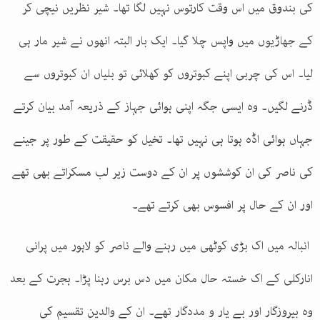
کی بندوق میں اس وقت کارتوس نہیں لگا تھا۔ شیر نظریں نیچی کر
کے جھاڑیوں میں واپس چلا گیا۔ ایک بار البتہ انھوں نے شیر مار ہی
لیا۔ اس کی چربی اپنے کبوتروں کو کھلائی تو بلیاں ان کبوتروں سے
ڈرنے لگیں۔ وہ ایسی جگہ اپنی ہوائی جہاز کے ذریعہ آمد بیان کرتے
جہاں ہوائی اڈہ ہوتا ہی نہیں تھا۔ تخیل کو حقیقت کے طور پر جینے
کی ناصر کی ان کوششوں پر ان کے دوست زیر لب مسکراتے بھی تھے
اور ان کے حال پر افسوس بھی کرتے تھے۔
انبالہ میں اک بڑی کوٹھی میں رہنے والے ناصر کو لاہور میں پرانی
انارکلی کے اک خستہ حال مکان میں دس برس رہنا پڑا۔ ہجرت کے بعد
وہ بیروزگار اور بے یار و مددگار تھے۔ ان کے والدین تقسیم کی