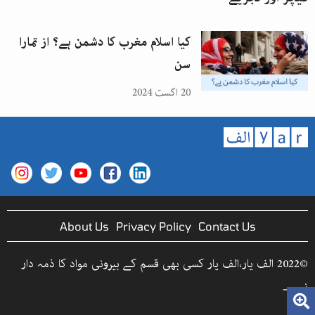
کیا اسلام مغرب کا دشمن ہے؟ از تمارا
سن
20 اگست 2024
About Us
Privacy Policy
Contact Us
©2022 الف یار،الف یار کسی بھی قسم کے بیرونی مواد کا ذمہ دار
نہیں۔