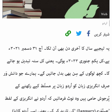
Web
اردو
شیئر کریں
یہ لیجیے سال کا آخری دن بھی آن لگا۔ آج
۳۱
دسمبر
۲۰۲۱
ء
ہے،کل یکم جنوری
۲۰۲۲
ء ہوگی۔ یعنی کل سنہ تبدیل ہو جائے
گا۔ کچھ لوگوں کے سِن بھی بدل جائیں گے۔ ہمارے جو دانش وَر
صرف انگریزی زبان کو اُردو زبان پر مسلّط کیے رکھنے کے
پُرجوش حامی ہیں وہ نوٹ فرمائیں کہ اُردو نے انگریزی کے لفظ
’جِینُوَری
‘ (January)
کی تارید کر کے، یعنی اسے اُردو کا(پا)