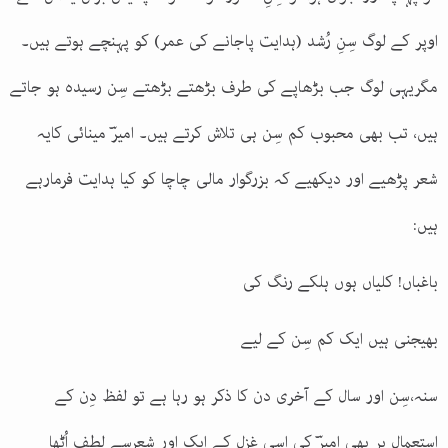
اوپر کے لوگ سِنِ رُشد (ہدایت پاجانے کی عمر) کو پہنچے ہوتے ہیں۔
مگریہی لوگ جب بڑھاپے کی طرف بڑھتے بڑھتے سِن رسیدہ ہو جاتے
ہیں، تب بھی محبوب کم سِن ہی تلاش کرتے ہیں۔ امیرؔ مینائی کایہ
شعر پڑھیے اور دیکھیے کہ بزرگوار مالی چاچا کو کیا ہدایت فرمارہے
ہیں
:
باغباں! کلیاں ہوں ہلکے رنگ کی
بھیجنی ہیں ایک کم سِن کے لیے
سنہ،سِن اور سال کے آخری دن کا ذکر ہو رہا ہے تو لفظ دِن کے
استعمال پر بھی امیرؔ کی اسی غزل کے ایک اور شعرسے لطف اُٹھا