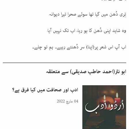
تِری دُھن میں گیا تھا سوئے صحرا تیرا دیوانہ
وہ شاید اپنی دُھن کا ہو رہا، اب تک نہیں آیا
اب آپ اس شعر پر(اپنا) سر دُھنتے رہیے۔ ہم تو چلے۔
ابو نثر(احمد حاطب صدیقی)
سے متعلقہ
ادب اور صحافت میں کیا فرق ہے؟
04 مارچ 2022