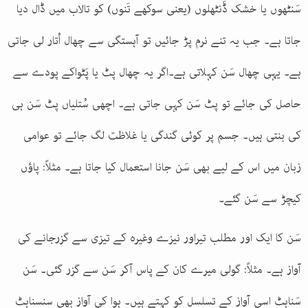
سَنٹھوں یا خشک ڈَنٹھلوں (یعنی سوکھے تَنوں) کو تالاب میں ڈال دیا
جاتا ہے۔ جب یہ تنے نرم پڑ جائیں تو آہستگی سے چھال اُتار لی جاتی
ہے۔ یہی چھال سَن کہلاتی ہے۔اگر یہ چھال پٹ یا پَٹواکے پودے سے
حاصل کی جائے تو پٹ سَن کہی جاتی ہے۔ اچھی سُتلیاں پٹ سَن ہی
کی بنتی ہیں۔ جسم پر کوئی گندگی یا غلاظت لگ جائے تو عوامی
زبان میں اس کے لیے بھی سَن جانا استعمال کیا جاتا ہے۔ مثلاً: پاؤں
کیچڑ سے سَن گئے۔
سَن کا ایک اور مطلب تیراور نیزے وغیرہ کے تیزی سے گزرجانے کی
آواز ہے۔ مثلاً: گولی میرے کان کے پاس آکر سَن سے گزر گئی۔ سَن
سَناہٹ اسی آواز کے تسلسل کو کہتے ہیں۔ ہوا کی آواز بھی سنسناہٹ