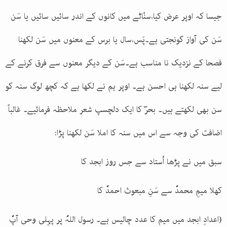
جیسا کہ اوپر عرض کیا،سنّاٹے میں کانوں کے اندر سائیں سائیں یا سَن
سَن کی آواز گونجتی ہے۔پَس،سال یا برس کے معنوں میں سَن لکھنا
فصحا کے نزدیک نا مناسب ہے۔سَن کے دیگر معنوں سے فرق کرنے کے
لیے سنہ لکھنا ہی احسن ہے۔ اوپر ہم نے لکھا ہے کہ کچھ لوگ سنہ کو
سن بھی لکھتے ہیں۔ بحرؔ کا ایک دلچسپ شعر ملاحظہ فرمائیے۔ غالباً
اضافت کی وجہ سے اس میں سنہ کا املا سَن لکھنا پڑا
:
سبق میں نے پڑھا اُستاد سے جس روز ابجد کا
کھلا میمِ محمدؐ سے سَنِ مبعوث احمدؐ کا
(اعدادِ ابجد میں میم کا عدد چالیس ہے۔ رسول اللہؐ پر پہلی وحی آپؐ