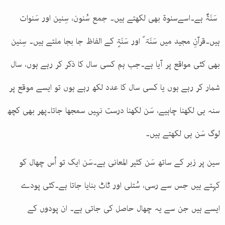
سَنَۃٌ ہے۔اسےسنوۃ بھی لکھتے ہیں۔ جمع سُنون، سِنین اور سَنوات
ہیں۔قرآنِ مجید میں سَنَۃ ً اور سَنَۃٍ کے الفاظ جا بجا ملتے ہیں۔ سِنین
بھی کئی مواقع پر آیا ہے۔جب ہم کسی سال کا ذکر کر رہے ہوں، سال
شمار کر رہے ہوں یا کسی سال کا عدد لکھ رہے ہوں تو ایسے موقع پر
سنہ ہی لکھنا چاہیے، سَن لکھنا درست نہیں سمجھا جاتا۔پھر بھی کچھ
لوگ سَن ہی لکھتے ہیں۔
سین پر زبر کے ساتھ سَن کثیر المعانی ہے۔سَن ایک تو اُس چھال کو
کہتے ہیں جس سے رسی، سُتلی اور ٹاٹ بنایا جاتا ہے۔کئی پودے
ایسے ہیں جن سے یہ چھال حاصل کی جاتی ہے۔ ان پودوں کے