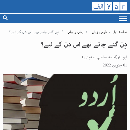
صفحۂ اول
قومی زبان
زبان و بیان
دِن گنے جاتے تھے اس دن کے لیے؟
دِن گنے جاتے تھے اس دن کے لیے؟
ابو نثر(احمد حاطب صدیقی)
01 جنوری 2022