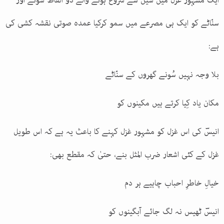
ایک مشہور غزل میں سین سے شروع ہونے والے دو الفاظ سُونے اور
سنّاٹے کو ایک ہی مصرعے میں سمو کرکیا عمدہ صوتی نقشہ کشی کی
ہے
:
بلا وجہ نہیں سُونے گھروں کے سنّاٹے
مکان یاد کِیا کرتے ہیں مکینوں کو
انیسؔ کی اس غزل کو مشہور غزل کہنے کا باعث یہ ہے کہ اس طویل
غزل کے کئی اشعار ضرب المثل بنے، حتیٰ کہ مقطع بھی
:
خیالِ خاطرِ احباب چاہیے ہر دم
انیسؔ ٹھیس نہ لگ جائے آبگینوں کو