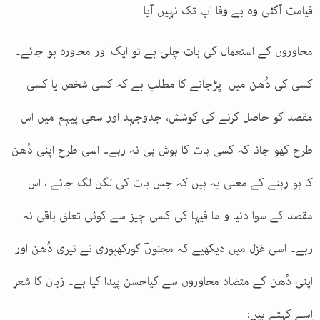
قیامت آگئی وہ بے وفا اب تک نہیں آیا
محاوروں کے استعمال کی بات چلی ہے تو ایک اور محاورہ ہو جائے۔
کسی کی دُھن میں پڑجانے کا مطلب ہے کہ کسی شخص یا کسی
مقصد کو حاصل کرنے کی کوشش، جدوجہد اور سعیِ پیہم میں اس
طرح کھو جانا کہ کسی بات کا ہوش ہی نہ رہے۔ اسی طرح اپنی دُھن
کا ہو رہنے کے معنی یہ ہیں کہ جس بات کی لگن لگ جائے ، اس
مقصد کے سوا دنیا و ما فیہا کی کسی چیز سے کوئی تعلق باقی نہ
رہے۔ اسی غزل میں دیکھیے کہ مجنوںؔ گورکھپوری نے تیری دُھن اور
اپنی دُھن کے متضاد محاوروں سے کیاحسن پیدا کیا ہے۔ زبان کا شعر
اِسے کہتے ہیں
: