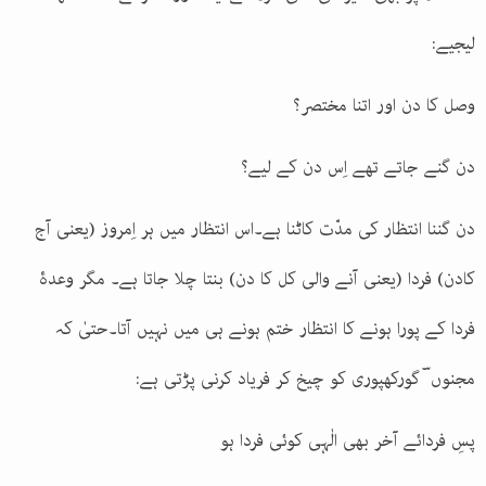
لیجیے
:
وصل کا دن اور اتنا مختصر؟
دن گنے جاتے تھے اِس دن کے لیے؟
دن گننا انتظار کی مدّت کاٹنا ہے۔اس انتظار میں ہر اِمروز (یعنی آج
کادن) فردا (یعنی آنے والی کل کا دن) بنتا چلا جاتا ہے۔ مگر وعدۂ
فردا کے پورا ہونے کا انتظار ختم ہونے ہی میں نہیں آتا۔حتیٰ کہ
مجنوں ؔ گورکھپوری کو چیخ کر فریاد کرنی پڑتی ہے
:
پسِ فردائے آخر بھی الٰہی کوئی فردا ہو