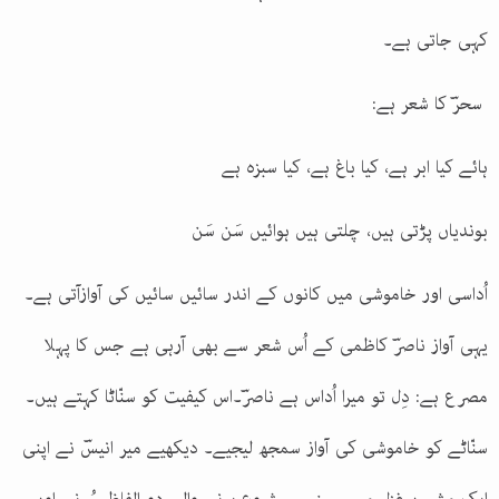
کہی جاتی ہے۔
سحرؔ کا شعر ہے
:
ہائے کیا ابر ہے، کیا باغ ہے، کیا سبزہ ہے
بوندیاں پڑتی ہیں، چلتی ہیں ہوائیں سَن سَن
اُداسی اور خاموشی میں کانوں کے اندر سائیں سائیں کی آوازآتی ہے۔
یہی آواز ناصرؔ کاظمی کے اُس شعر سے بھی آرہی ہے جس کا پہلا
مصرع ہے: دِل تو میرا اُداس ہے ناصرؔ۔اس کیفیت کو سنّاٹا کہتے ہیں۔
سنّاٹے کو خاموشی کی آواز سمجھ لیجیے۔ دیکھیے میر انیسؔ نے اپنی