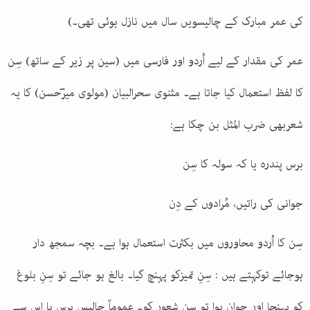
کی عمر مبارک کے چالیسویں سال میں نازل ہوئی تھی۔)
عمر کی مقدار کے لیے اُردو اور فارسی میں (سین پر زیر کے ساتھ) سِن
کا لفظ استعمال کیا جاتا ہے۔ مثنوی سحرالبیان (مولوی میرؔحسن) کا یہ
شعربھی ضرب المثل بن چکا ہے
:
برس پندرہ یا کہ سولہ کا سِن
جوانی کی راتیں، مُرادوں کے دِن
سِن کا اُردو محاوروں میں بکثرت استعمال ہوا ہے۔ بچہ سمجھ دار
ہوجائے توکہتے ہیں : سِنِ تمیزکو پہنچ گیا۔ بالغ ہو جائے تو سِنِ بلوغ
کو پہنچا اور جوان ہوا تو سِنِ شعور کو۔ عموماً چالیس برس یا اس سے