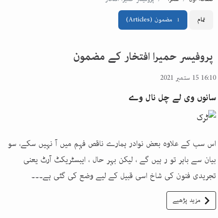
تمام
مضمون
(Articles)
1
پروفیسر حمیرا افتخار کے مضمون
16:10 15 ستمبر 2021
سانوں وی لے چل نال وے
اس سب کے علاوہ بعض نوادر ہمارے ناقص فہم میں آ نہیں سکے، سو
بیان سے باہر تو ر ہیں گے ، لیکن بہر حال ، ایبسٹریکٹ آرٹ یعنی
تجریدی فنون کی شاخ اسی قبیل کے لیے وضع کی گئی ہے۔۔۔
مزید پڑھیے