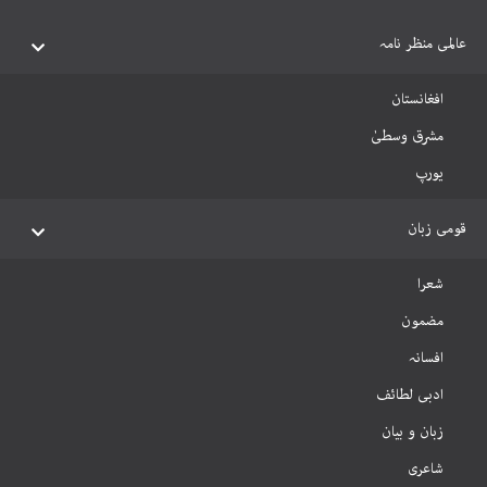
عالمی منظر نامہ
افغانستان
مشرق وسطیٰ
یورپ
قومی زبان
شعرا
مضمون
افسانہ
ادبی لطائف
زبان و بیان
شاعری