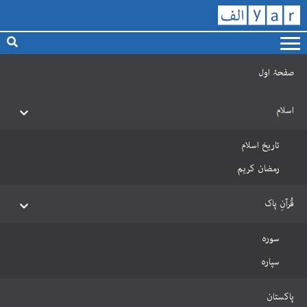
صفحۂ اول
اسلام
تاریخ اسلام
رمضان کریم
قُرآنِ پاک
سورہ
سپارہ
پاکستان