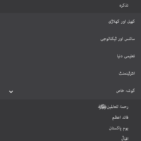
تذکرہ
کھیل اور کھلاڑی
سائنس اور ٹیکنالوجی
تعلیمی دنیا
انٹرٹینمنٹ
گوشہ خاص
رحمۃ للعالمینﷺ
قائد اعظم
یوم پاکستان
اقبالؒ